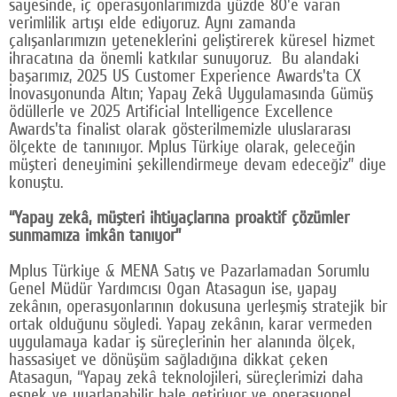
sayesinde, iç operasyonlarımızda yüzde 80'e varan
verimlilik artışı elde ediyoruz. Aynı zamanda
çalışanlarımızın yeteneklerini geliştirerek küresel hizmet
ihracatına da önemli katkılar sunuyoruz. Bu alandaki
başarımız, 2025 US Customer Experience Awards'ta CX
İnovasyonunda Altın; Yapay Zekâ Uygulamasında Gümüş
ödüllerle ve 2025 Artificial Intelligence Excellence
Awards'ta finalist olarak gösterilmemizle uluslararası
ölçekte de tanınıyor. Mplus Türkiye olarak, geleceğin
müşteri deneyimini şekillendirmeye devam edeceğiz” diye
konuştu.
“Yapay zekâ, müşteri ihtiyaçlarına proaktif çözümler
sunmamıza imkân tanıyor”
Mplus Türkiye & MENA Satış ve Pazarlamadan Sorumlu
Genel Müdür Yardımcısı Ogan Atasagun ise, yapay
zekânın, operasyonlarının dokusuna yerleşmiş stratejik bir
ortak olduğunu söyledi. Yapay zekânın, karar vermeden
uygulamaya kadar iş süreçlerinin her alanında ölçek,
hassasiyet ve dönüşüm sağladığına dikkat çeken
Atasagun, “Yapay zekâ teknolojileri, süreçlerimizi daha
esnek ve uyarlanabilir hale getiriyor ve operasyonel