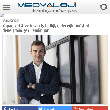
8 Ağustos 2026 20:47:13
İletişim dünyasının referans gazetesi
Anasayfa
16.10.2025 12:18
Foto Galeri
Yapay zekâ ve insan iş birliği, geleceğin müşteri
deneyimini şekillendiriyor
Video Galeri
Gazeteler
Medya
Reyting-tiraj
Teknoloji
Televizyon
Dünya
Pr
Paylaş
Tweet
Google+