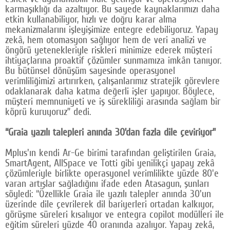
karmaşıklığı da azaltıyor. Bu sayede kaynaklarımızı daha
etkin kullanabiliyor, hızlı ve doğru karar alma
mekanizmalarını işleyişimize entegre edebiliyoruz. Yapay
zekâ, hem otomasyon sağlıyor hem de veri analizi ve
öngörü yetenekleriyle riskleri minimize ederek müşteri
ihtiyaçlarına proaktif çözümler sunmamıza imkân tanıyor.
Bu bütünsel dönüşüm sayesinde operasyonel
verimliliğimizi artırırken, çalışanlarımız stratejik görevlere
odaklanarak daha katma değerli işler yapıyor. Böylece,
müşteri memnuniyeti ve iş sürekliliği arasında sağlam bir
köprü kuruyoruz” dedi.
“Graia yazılı talepleri anında 30’dan fazla dile çeviriyor”
Mplus'ın kendi Ar-Ge birimi tarafından geliştirilen Graia,
SmartAgent, AllSpace ve Totti gibi yenilikçi yapay zekâ
çözümleriyle birlikte operasyonel verimlilikte yüzde 80'e
varan artışlar sağladığını ifade eden Atasagun, şunları
söyledi: “Özellikle Graia ile yazılı talepler anında 30'un
üzerinde dile çevrilerek dil bariyerleri ortadan kalkıyor,
görüşme süreleri kısalıyor ve entegra copilot modülleri ile
eğitim süreleri yüzde 40 oranında azalıyor. Yapay zekâ,