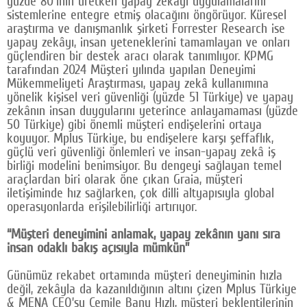
yüzde 80'inin üretken yapay zekâyı uygulamalarını
sistemlerine entegre etmiş olacağını öngörüyor. Küresel
araştırma ve danışmanlık şirketi Forrester Research ise
yapay zekâyı, insan yeteneklerini tamamlayan ve onları
güçlendiren bir destek aracı olarak tanımlıyor. KPMG
tarafından 2024 Müşteri yılında yapılan Deneyimi
Mükemmeliyeti Araştırması, yapay zekâ kullanımına
yönelik kişisel veri güvenliği (yüzde 51 Türkiye) ve yapay
zekânın insan duygularını yeterince anlayamaması (yüzde
50 Türkiye) gibi önemli müşteri endişelerini ortaya
koyuyor. Mplus Türkiye, bu endişelere karşı şeffaflık,
güçlü veri güvenliği önlemleri ve insan-yapay zekâ iş
birliği modelini benimsiyor. Bu dengeyi sağlayan temel
araçlardan biri olarak öne çıkan Graia, müşteri
iletişiminde hız sağlarken, çok dilli altyapısıyla global
operasyonlarda erişilebilirliği artırıyor.
“Müşteri deneyimini anlamak, yapay zekânın yanı sıra
insan odaklı bakış açısıyla mümkün”
Günümüz rekabet ortamında müşteri deneyiminin hızla
değil, zekâyla da kazanıldığının altını çizen Mplus Türkiye
& MENA CEO’su Cemile Banu Hızlı, müşteri beklentilerinin