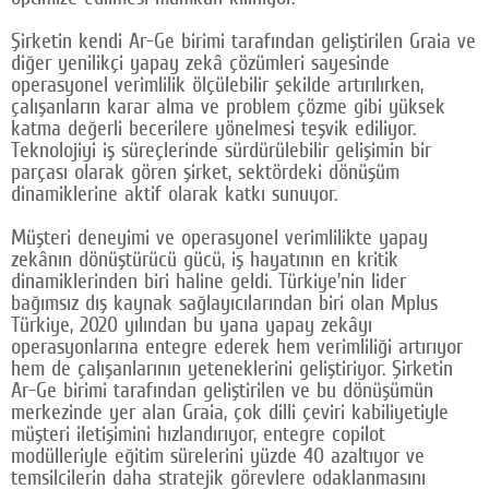
Google Plus
Şirketin kendi Ar-Ge birimi tarafından geliştirilen Graia ve
diğer yenilikçi yapay zekâ çözümleri sayesinde
© 2026 TÜM HAKLARI SAKLIDIR
operasyonel verimlilik ölçülebilir şekilde artırılırken,
çalışanların karar alma ve problem çözme gibi yüksek
katma değerli becerilere yönelmesi teşvik ediliyor.
Teknolojiyi iş süreçlerinde sürdürülebilir gelişimin bir
parçası olarak gören şirket, sektördeki dönüşüm
dinamiklerine aktif olarak katkı sunuyor.
Müşteri deneyimi ve operasyonel verimlilikte yapay
zekânın dönüştürücü gücü, iş hayatının en kritik
dinamiklerinden biri haline geldi. Türkiye’nin lider
bağımsız dış kaynak sağlayıcılarından biri olan Mplus
Türkiye, 2020 yılından bu yana yapay zekâyı
operasyonlarına entegre ederek hem verimliliği artırıyor
hem de çalışanlarının yeteneklerini geliştiriyor. Şirketin
Ar-Ge birimi tarafından geliştirilen ve bu dönüşümün
merkezinde yer alan Graia, çok dilli çeviri kabiliyetiyle
müşteri iletişimini hızlandırıyor, entegre copilot
modülleriyle eğitim sürelerini yüzde 40 azaltıyor ve
temsilcilerin daha stratejik görevlere odaklanmasını