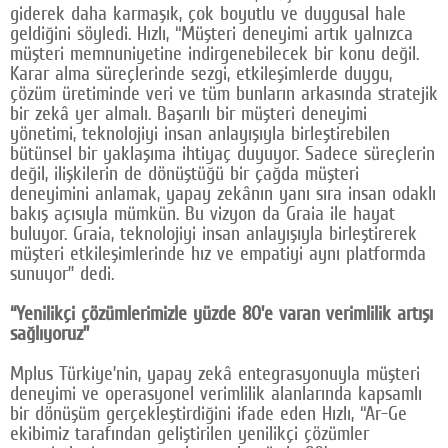
giderek daha karmaşık, çok boyutlu ve duygusal hale
geldiğini söyledi. Hızlı, “Müşteri deneyimi artık yalnızca
müşteri memnuniyetine indirgenebilecek bir konu değil.
Karar alma süreçlerinde sezgi, etkileşimlerde duygu,
çözüm üretiminde veri ve tüm bunların arkasında stratejik
bir zekâ yer almalı. Başarılı bir müşteri deneyimi
yönetimi, teknolojiyi insan anlayışıyla birleştirebilen
bütünsel bir yaklaşıma ihtiyaç duyuyor. Sadece süreçlerin
değil, ilişkilerin de dönüştüğü bir çağda müşteri
deneyimini anlamak, yapay zekânın yanı sıra insan odaklı
bakış açısıyla mümkün. Bu vizyon da Graia ile hayat
buluyor. Graia, teknolojiyi insan anlayışıyla birleştirerek
müşteri etkileşimlerinde hız ve empatiyi aynı platformda
sunuyor” dedi.
“Yenilikçi çözümlerimizle yüzde 80’e varan verimlilik artışı
sağlıyoruz”
Mplus Türkiye’nin, yapay zekâ entegrasyonuyla müşteri
deneyimi ve operasyonel verimlilik alanlarında kapsamlı
bir dönüşüm gerçekleştirdiğini ifade eden Hızlı, “Ar-Ge
ekibimiz tarafından geliştirilen yenilikçi çözümler