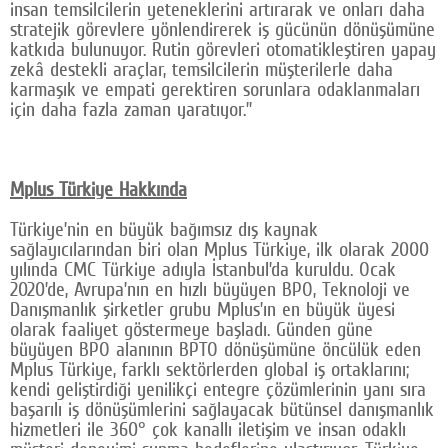
insan temsilcilerin yeteneklerini artırarak ve onları daha
stratejik görevlere yönlendirerek iş gücünün dönüşümüne
katkıda bulunuyor. Rutin görevleri otomatikleştiren yapay
zekâ destekli araçlar, temsilcilerin müşterilerle daha
karmaşık ve empati gerektiren sorunlara odaklanmaları
için daha fazla zaman yaratıyor.”
Mplus Türkiye Hakkında
Türkiye’nin en büyük bağımsız dış kaynak
sağlayıcılarından biri olan Mplus Türkiye, ilk olarak 2000
yılında CMC Türkiye adıyla İstanbul’da kuruldu. Ocak
2020’de, Avrupa’nın en hızlı büyüyen BPO, Teknoloji ve
Danışmanlık şirketler grubu Mplus’ın en büyük üyesi
olarak faaliyet göstermeye başladı. Günden güne
büyüyen BPO alanının BPTO dönüşümüne öncülük eden
Mplus Türkiye, farklı sektörlerden global iş ortaklarını;
kendi geliştirdiği yenilikçi entegre çözümlerinin yanı sıra
başarılı iş dönüşümlerini sağlayacak bütünsel danışmanlık
hizmetleri ile 360° çok kanallı iletişim ve insan odaklı