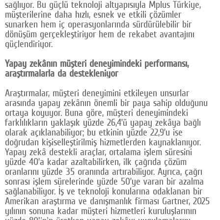
sağlıyor. Bu güçlü teknoloji altyapısıyla Mplus Türkiye,
müşterilerine daha hızlı, esnek ve etkili çözümler
sunarken hem iç operasyonlarında sürdürülebilir bir
dönüşüm gerçekleştiriyor hem de rekabet avantajını
güçlendiriyor.
Yapay zekânın müşteri deneyimindeki performansı,
araştırmalarla da destekleniyor
Araştırmalar, müşteri deneyimini etkileyen unsurlar
arasında yapay zekânın önemli bir paya sahip olduğunu
ortaya koyuyor. Buna göre, müşteri deneyimindeki
farklılıkların yaklaşık yüzde 26,4’ü yapay zekâya bağlı
olarak açıklanabiliyor; bu etkinin yüzde 22,9’u ise
doğrudan kişiselleştirilmiş hizmetlerden kaynaklanıyor.
Yapay zekâ destekli araçlar, ortalama işlem süresini
yüzde 40’a kadar azaltabilirken, ilk çağrıda çözüm
oranlarını yüzde 35 oranında artırabiliyor. Ayrıca, çağrı
sonrası işlem sürelerinde yüzde 50’ye varan bir azalma
sağlanabiliyor. İş ve teknoloji konularına odaklanan bir
Amerikan araştırma ve danışmanlık firması Gartner, 2025
yılının sonuna kadar müşteri hizmetleri kuruluşlarının