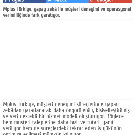
Facebook
Mplus Türkiye, yapay zekâ ile müşteri deneyimi ve operasyonel
verimliliğinde fark yaratıyor.
Diziler
Karikatür
Youtube
Polemik
Reklam
Yazarlar
Künye
Mplus Türkiye, müşteri deneyimi süreçlerinde yapay
SOSYAL MEDYA
zekâdan yararlanarak daha öngörülebilir, kişiselleştirilmiş
ve veri destekli bir hizmet modeli oluşturuyor. Böylece
Facebook
hem müşteri taleplerine daha hızlı ve tutarlı yanıt
veriliyor hem de süreçlerdeki tekrar eden iş yükünün
Twitter
optimize edilmesi mümkün kılınıyor.