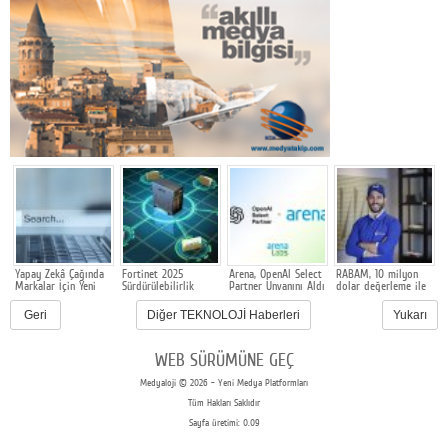
Yapay Zekâ Çağında
Fortinet 2025
Arena, OpenAI Select
RABAM, 10 milyon
E
Markalar İçin Yeni
Sürdürülebilirlik
Partner Unvanını Aldı
dolar değerleme ile
s
Rekabet Alanı: GEO
Raporunu açıkladı
500 bin dolarlık
y
yatırım aldı
Geri
Diğer TEKNOLOJİ Haberleri
Yukarı
WEB SÜRÜMÜNE GEÇ
Medyaloji © 2026 - Yeni Medya Platformları
Tüm Hakları Saklıdır
Sayfa üretimi: 0.09