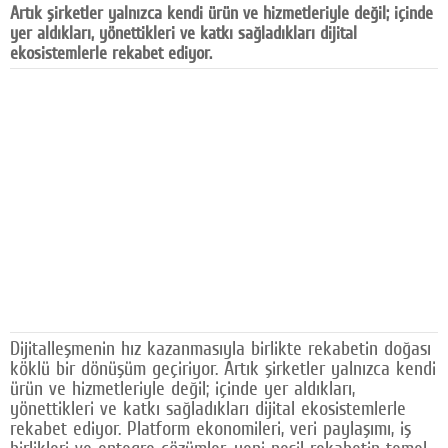
Artık şirketler yalnızca kendi ürün ve hizmetleriyle değil; içinde
Facebook
yer aldıkları, yönettikleri ve katkı sağladıkları dijital
ekosistemlerle rekabet ediyor.
Diziler
Karikatür
Youtube
Polemik
Reklam
Yazarlar
Künye
Dijitalleşmenin hız kazanmasıyla birlikte rekabetin doğası
SOSYAL MEDYA
köklü bir dönüşüm geçiriyor. Artık şirketler yalnızca kendi
ürün ve hizmetleriyle değil; içinde yer aldıkları,
Facebook
yönettikleri ve katkı sağladıkları dijital ekosistemlerle
rekabet ediyor. Platform ekonomileri, veri paylaşımı, iş
Twitter