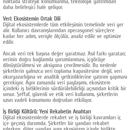
noktada stratejik konumlanma, teknolojik yatırımdan
daha belirleyici hale geliyor.
Veri: Ekosistemin Ortak Dili
Dijital ekosistemlerde tüm etkileşimin temelinde veri yer
alır. Kullanıcı davranışlarından operasyonel süreçlere
kadar her adım, veriyle ölçülür, analiz edilir ve optimize
edilir.
Ancak veri tek başına değer yaratmaz. Asıl farkı yaratan;
verinin doğru bağlamda yorumlanması, içgörüye
dönüştürülmesi ve aksiyona çevrilmesidir. Bu nedenle
şirketlerin yalnızca veri toplama kapasitesine değil, veri
okuryazarlığına ve analitik yetkinliklerine yatırım yapması
gerekiyor. Aynı zamanda veri paylaşımı, ekosistem
içindeki iş birliklerinin sürdürülebilirliği açısından kritik bir
unsur. Şeffaf, güvenli ve etik veri kullanımı, şirketlerin
uzun vadeli konumunu doğrudan etkiliyor.
İş Birliği Kültürü: Yeni Rekabetin Anahtarı
Dijital ekosistemlerde rekabet ve iş birliği kavramları iç
içe geçmiş durumda. Şirketler bir yandan rekabet
ederken, diğer yandan aynı ekosistem içinde birlikte