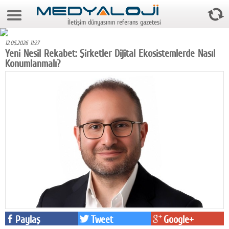
7 Ağustos 2026 22:48:55
İletişim dünyasının referans gazetesi
Anasayfa
12.05.2026 11:27
Foto Galeri
Yeni Nesil Rekabet: Şirketler Dijital Ekosistemlerde Nasıl
Konumlanmalı?
Video Galeri
Gazeteler
Medya
Reyting-tiraj
Teknoloji
Televizyon
Dünya
Paylaş
Tweet
Google+
Pr