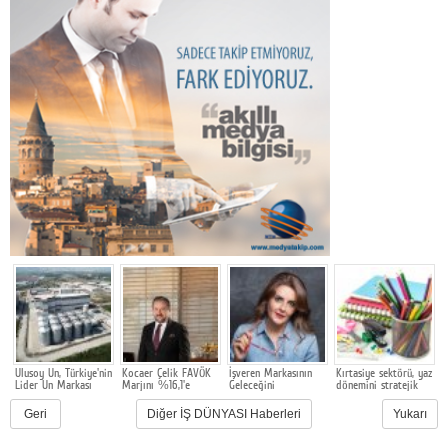
e
Ulusoy Un, Türkiye'nin
Kocaer Çelik FAVÖK
İşveren Markasının
Kırtasiye sektörü, yaz
m
Lider Un Markası
Marjını %16,1'e
Geleceğini
dönemini stratejik
G
Olmayı Sürdürüyor
Yükselterek Bilanço
Şekillendiren
hazırlık ve dönüşüm
M
u
Yapısını
Akademi 16. Kez
süreciyle yönetiyor
F
Geri
Diğer İŞ DÜNYASI Haberleri
Yukarı
Güçlendirmeye
Başlıyor
Y
Devam Etti