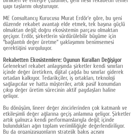
birlikleri ve entegre çözümler, yeni nesil rekabetin temel
yapı taşlarını oluşturuyor.
Google Plus
ME Consultancy Kurucusu Murat Erdör’e göre, bu yeni
© 2026 TÜM HAKLARI SAKLIDIR
düzende rekabet avantajı elde etmek, tek başına güçlü
olmaktan değil; doğru ekosistemin parçası olmaktan
geçiyor. Erdör, şirketlerin sürdürülebilir büyüme için
“bağlantılı değer üretme” yaklaşımını benimsemesi
gerektiğini vurguluyor.
Rekabetten Ekosistemlere: Oyunun Kuralları Değişiyor
Geleneksel rekabet anlayışında şirketler kendi sınırları
içinde değer üretirken, dijital çağda bu sınırlar giderek
ortadan kalkıyor. Tedarikçiler, iş ortakları, teknoloji
sağlayıcılar ve hatta müşteriler, artık pasif konumdan
çıkıp değer üretim sürecinin aktif paydaşları haline
geliyor.
Bu dönüşüm, lineer değer zincirlerinden çok katmanlı ve
etkileşimli değer ağlarına geçiş anlamına geliyor. Şirketler
artık yalnızca kendi performanslarıyla değil; içinde
bulundukları ağın toplam verimliliğiyle değerlendiriliyor.
Bu da organizasyonların stratejik bakış açısını