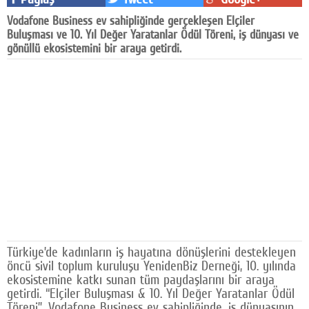
Facebook
Vodafone Business ev sahipliğinde gerçekleşen Elçiler
Buluşması ve 10. Yıl Değer Yaratanlar Ödül Töreni, iş dünyası ve
Diziler
gönüllü ekosistemini bir araya getirdi.
Karikatür
Youtube
Polemik
Reklam
Yazarlar
Künye
SOSYAL MEDYA
Türkiye’de kadınların iş hayatına dönüşlerini destekleyen
öncü sivil toplum kuruluşu YenidenBiz Derneği, 10. yılında
Facebook
ekosistemine katkı sunan tüm paydaşlarını bir araya
getirdi. “Elçiler Buluşması & 10. Yıl Değer Yaratanlar Ödül
Twitter
Töreni”, Vodafone Business ev sahipliğinde, iş dünyasının