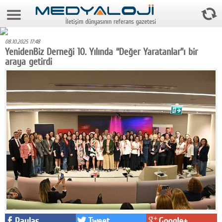
7 Ağustos 2026 22:43:50
İletişim dünyasının referans gazetesi
Anasayfa
08.10.2025 17:48
Foto Galeri
YenidenBiz Derneği 10. Yılında “Değer Yaratanlar”ı bir
araya getirdi
Video Galeri
Gazeteler
Medya
Reyting-tiraj
Teknoloji
Televizyon
Dünya
Pr
Paylaş
Tweet
Google+