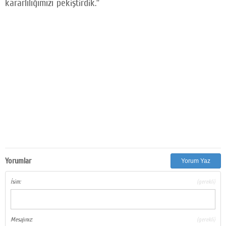
kararlılığımızı pekiştirdik.”
Yorumlar
Yorum Yaz
İsim:
(gerekli)
Mesajınız:
(gerekli)