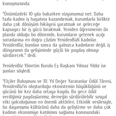
konuşmasında:
“Önümüzdeki 10 yıla bakarken vizyonumuz net: Daha
fazla kadını iş hayatına kazandırmak, kurumlarla birlikte
daha çok dönüşüm hikâyesi yaratmak ve geleceğe
kapsayıcı bir iş gücü bırakmak. Yeniden öğrenmenin ön
planda olduğu bu dönemde, kurumların yetenek açığı
sorunlarına en doğru çözüm YenidenBizli kadınlar.
YenidenBiz, bundan sonra da yalnızca kadınların değil, iş
dünyasının da gelişiminde güçlü bir paydaş olmayı
sürdürecek.” dedi.
YenidenBiz Yönetim Kurulu Eş Başkanı Yılmaz Yıldız ise
şunları söyledi:
“Elçiler Buluşması ve 10. Yıl Değer Yaratanlar Ödül Töreni,
YenidenBiz’in oluşturduğu ekosistemin büyüklüğünü ve
gücünü bir kez daha ortaya koydu. Bu gece ödül
verdiğimiz paydaşlarımız, derneğin sürdürülebilir sosyal
etki yolculuğunun en önemli aktörleri. Etkinlik vesilesiyle,
bu dayanışma kültürünü daha da geliştirme ve daha çok
kadının ekonomiye katılımını sağlama konusundaki