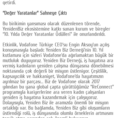
getirdi.
“Değer Yaratanlar” Sahneye Çıktı
Bu birikimin yansıması olarak düzenlenen törende,
YenidenBiz ekosistemine katkı sunan kurum ve bireyler
“10. Yılda Değer Yaratanlar Ödülleri” ile onurlandırıldı.
Etkinlik, Vodafone Türkiye CEO’su Engin Aksoy’un açılış
konuşmasıyla başladı: Yeniden Biz Derneği’nin 10. Yıl
kutlaması için sizleri Vodafone’da ağırlamaktan büyük bir
mutluluk duyuyoruz. Yeniden Biz Derneği, iş hayatına ara
vermiş kadınların yeniden çalışma dünyasına dönebilmesi
noktasında çok değerli bir misyon üstleniyor. Çeşitlilik,
kapsayıcılık ve hakkaniyet, Vodafone’da hayatımızın
ayrılmaz bir parçası… Biz de Vodafone olarak 2017
yılından bu yana global çapta yürüttüğümüz “ReConnect”
programıyla kariyerlerine ara veren kadın çalışanları
yeniden iş hayatına kazandırmak için çalışıyoruz.
Dolayısıyla, Yeniden Biz ile aramızda önemli bir misyon
ortaklığı var. Bu bağlamda, Yeniden Biz gibi oluşumların
üstlendiği rolü, iş dünyasında olumlu örneklerin artmasını