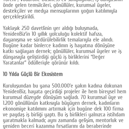
önde gelen temsilcileri, gönüllüler, kurumsal üyeler,
Google Plus
destekçiler ve medya mensuplarının yoğun katılımıyla
gerçekleştirildi.
© 2026 TÜM HAKLARI SAKLIDIR
Yaklaşık 250 davetlinin yer aldığı buluşmada,
YenidenBiz’in 10 yıllık yolculuğu kolektif hafıza,
dayanışma ve sürdürülebilirlik temalarıyla ele alındı.
Bugüne kadar binlerce kadının iş hayatına dönüşüne
katkı sağlayan dernek; gönüllüler, kurumsal üyeler ve iş
dünyasıyla geliştirdiği güçlü iş birliklerini “Değer
Yaratanlar” ödülleriyle görünür kıldı.
10 Yılda Güçlü Bir Ekosistem
Kuruluşundan bu yana 500.000’e yakın kadına dokunan
YenidenBiz, hayata geçirdiği projeler ile hem bireysel hem
kurumsal düzeyde dönüşüm sağladı. 70 kurumsal üye ve
1.200 gönüllünün katkısıyla büyüyen dernek, kadınların
ekonomiye katılımını artırmak için bugüne dek 100 firma
ve paydaş iş birliği yaptı. Bu iş birlikleri yalnızca istihdam
yaratmakla kalmadı; aynı zamanda gelişim, mentorluk ve
yeniden beceri kazanma fırsatlarını da beraberinde