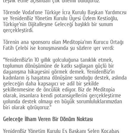
teşvik etme açısından çok önemli buluyoruz.
Törende Vodafone Türkiye İcra Kurulu Başkan Yardımcısı
ve YenidenBiz Yönetim Kurulu Üyesi Özlem Kestioğlu,
Türkiye’nin Dijitalleşme Geleceği başlıklı bir sunum
gerçekleştirdi.
Törenin ana sponsoru olan Meditopia’nın Kurucu Ortağı
Fatih Çelebi ise konuşmasında şu sözlere yer verdi:
“YenidenBiz’in 10 yıllık yolculuğuna tanıklık etmek,
toplumun dönüşümüne de katkı sağlayan güçlü bir
dayanışma hikayesini görmek demek. YenidenBiz’in
kadınların iş hayatına dönüşüne sunduğu destek, aslında
geleceğin daha kapsayıcı ve adil bir şekilde
şekillenmesine de öncülük ediyor. Biz de Meditopia
olarak, insanlara kendi potansiyellerini gerçekleştirme
yolunda destek olmayı en büyük sorumluluklarımızdan
biri olarak görüyoruz.”
Geleceğe İlham Veren Bir Dönüm Noktası
YenidenBiz Yönetim Kurulu Eş Başkanı Selen Kocabaş