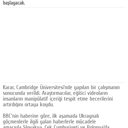
başlayacak.
Facebook
Diziler
Karikatür
Youtube
Polemik
Reklam
Yazarlar
Karar, Cambridge Üniversitesi’nde yapılan bir çalışmanın
Künye
sonucunda verildi. Araştırmacılar, eğitici videoların
insanların manipülatif içeriği tespit etme becerilerini
SOSYAL MEDYA
artırdığını ortaya koydu.
Facebook
BBC'nin haberine göre, ilk aşamada Ukraynalı
göçmenlerle ilgili yalan haberlerle mücadele
Twitter
amacıyla Slovakya, Çek Cumhuriyeti ve Polonya’da