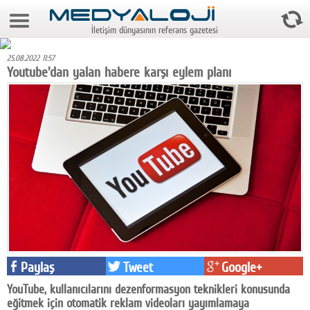
7 Ağustos 2026 2:46:55
İletişim dünyasının referans gazetesi
Anasayfa
25.08.2022 11:57
Foto Galeri
Youtube'dan yalan habere karşı eylem planı
Video Galeri
Gazeteler
Medya
Reyting-tiraj
Teknoloji
Televizyon
Paylaş
Tweet
Google+
Dünya
YouTube, kullanıcılarını dezenformasyon teknikleri konusunda
Pr
eğitmek için otomatik reklam videoları yayımlamaya