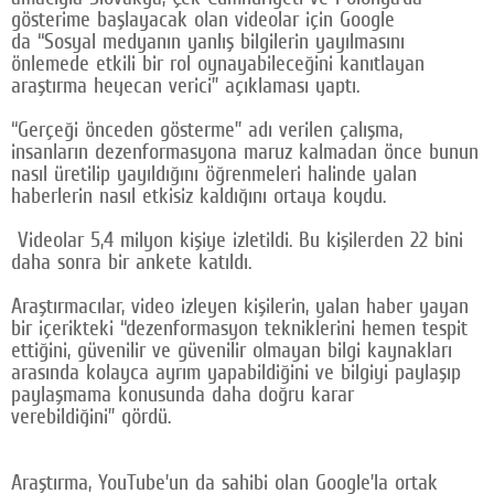
gösterime başlayacak olan videolar için Google
Google Plus
da “Sosyal medyanın yanlış bilgilerin yayılmasını
önlemede etkili bir rol oynayabileceğini kanıtlayan
© 2026 TÜM HAKLARI SAKLIDIR
araştırma heyecan verici” açıklaması yaptı.
“Gerçeği önceden gösterme” adı verilen çalışma,
insanların dezenformasyona maruz kalmadan önce bunun
nasıl üretilip yayıldığını öğrenmeleri halinde yalan
haberlerin nasıl etkisiz kaldığını ortaya koydu.
Videolar 5,4 milyon kişiye izletildi. Bu kişilerden 22 bini
daha sonra bir ankete katıldı.
Araştırmacılar, video izleyen kişilerin, yalan haber yayan
bir içerikteki “dezenformasyon tekniklerini hemen tespit
ettiğini, güvenilir ve güvenilir olmayan bilgi kaynakları
arasında kolayca ayrım yapabildiğini ve bilgiyi paylaşıp
paylaşmama konusunda daha doğru karar
verebildiğini” gördü.
Araştırma, YouTube’un da sahibi olan Google’la ortak