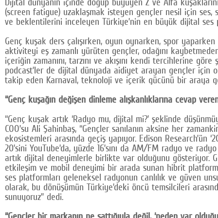
Dijital dünyanın içinde doğup büyüyen Z ve Alfa kuşaklarını
(screen fatigue) uzaklaşmak isteyen gençler nesil için ses, 
ve beklentilerini inceleyen Türkiye’nin en büyük dijital ses
Genç kuşak ders çalışırken, oyun oynarken, spor yaparken v
aktiviteyi eş zamanlı yürüten gençler, odağını kaybetmeden 
içeriğin zamanını, tarzını ve akışını kendi tercihlerine göre
podcast’ler de dijital dünyada aidiyet arayan gençler için o
takip eden Karnaval, teknoloji ve içerik gücünü bir araya ge
“Genç kuşağın değişen dinleme alışkanlıklarına cevap vere
“Genç kuşak artık ‘Radyo mu, dijital mi?’ şeklinde düşünmüy
COO’su Ali Şahinbaş, “Gençler sanılanın aksine her zamankin
ekosistemleri arasında geçiş yapıyor. Edison Research’ün ‘2
20’sini YouTube’da, yüzde 16’sını da AM/FM radyo ve radyo 
artık dijital deneyimlerle birlikte var olduğunu gösteriyor. G
etkileşim ve mobil deneyimi bir arada sunan hibrit platfor
ses platformları geleneksel radyonun canlılık ve güven unsuru
olarak, bu dönüşümün Türkiye’deki öncü temsilcileri arasın
sunuyoruz” dedi.
“Gençler bir markanın ne sattığıyla değil, ‘neden var olduğu