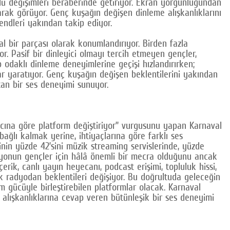
klü değişimleri beraberinde getiriyor. Ekran yorgunluğundan
larak görüyor. Genç kuşağın değişen dinleme alışkanlıklarını
rendleri yakından takip ediyor.
 bir parçası olarak konumlandırıyor. Birden fazla
r. Pasif bir dinleyici olmayı tercih etmeyen gençler,
ep odaklı dinleme deneyimlerine geçişi hızlandırırken;
lar yaratıyor. Genç kuşağın değişen beklentilerini yakından
atan bir ses deneyimi sunuyor.
yacına göre platform değiştiriyor” vurgusunu yapan Karnaval
ağlı kalmak yerine, ihtiyaçlarına göre farklı ses
nin yüzde 42’sini müzik streaming servislerinde, yüzde
adyonun gençler için hâlâ önemli bir mecra olduğunu ancak
çerik, canlı yayın heyecanı, podcast erişimi, topluluk hissi,
k radyodan beklentileri değişiyor. Bu doğrultuda geleceğin
şim gücüyle birleştirebilen platformlar olacak. Karnaval
 alışkanlıklarına cevap veren bütünleşik bir ses deneyimi