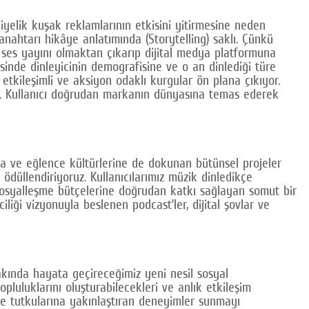
iyelik kuşak reklamlarının etkisini yitirmesine neden
ahtarı hikâye anlatımında (Storytelling) saklı. Çünkü
r ses yayını olmaktan çıkarıp dijital medya platformuna
sinde dinleyicinin demografisine ve o an dinlediği türe
etkileşimli ve aksiyon odaklı kurgular ön plana çıkıyor.
or. Kullanıcı doğrudan markanın dünyasına temas ederek
ına ve eğlence kültürlerine de dokunan bütünsel projeler
düllendiriyoruz. Kullanıcılarımız müzik dinledikçe
n sosyalleşme bütçelerine doğrudan katkı sağlayan somut bir
liği vizyonuyla beslenen podcast’ler, dijital şovlar ve
yakında hayata geçireceğimiz yeni nesil sosyal
luluklarını oluşturabilecekleri ve anlık etkileşim
 ve tutkularına yakınlaştıran deneyimler sunmayı