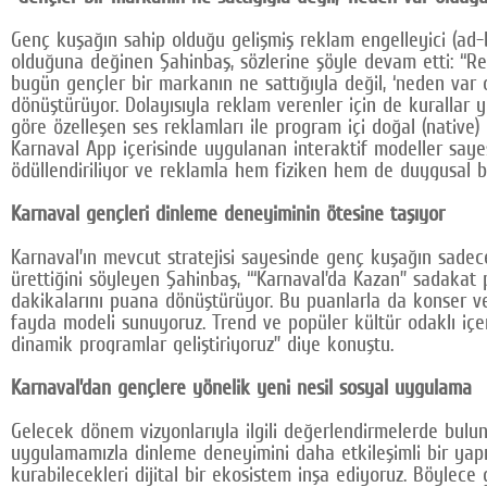
Genç kuşağın sahip olduğu gelişmiş reklam engelleyici (ad-b
olduğuna değinen Şahinbaş, sözlerine şöyle devam etti: “R
bugün gençler bir markanın ne sattığıyla değil, ‘neden var 
dönüştürüyor. Dolayısıyla reklam verenler için de kurallar 
göre özelleşen ses reklamları ile program içi doğal (native)
Karnaval App içerisinde uygulanan interaktif modeller saye
ödüllendiriliyor ve reklamla hem fiziken hem de duygusal b
Karnaval gençleri dinleme deneyiminin ötesine taşıyor
Karnaval’ın mevcut stratejisi sayesinde genç kuşağın sadece
ürettiğini söyleyen Şahinbaş, “‘Karnaval’da Kazan” sadakat 
dakikalarını puana dönüştürüyor. Bu puanlarla da konser ve 
fayda modeli sunuyoruz. Trend ve popüler kültür odaklı içeri
dinamik programlar geliştiriyoruz” diye konuştu.
Karnaval’dan gençlere yönelik yeni nesil sosyal uygulama
Gelecek dönem vizyonlarıyla ilgili değerlendirmelerde bulun
uygulamamızla dinleme deneyimini daha etkileşimli bir yapıy
kurabilecekleri dijital bir ekosistem inşa ediyoruz. Böylece