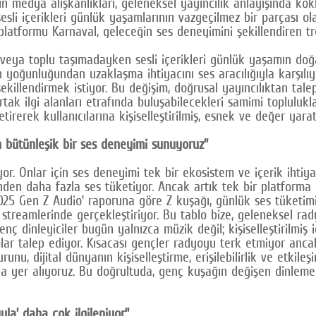
n medya alışkanlıkları, geleneksel yayıncılık anlayışında kö
sesli içerikleri günlük yaşamlarının vazgeçilmez bir parçası o
 platformu Karnaval, geleceğin ses deneyimini şekillendiren t
eya toplu taşımadayken sesli içerikleri günlük yaşamın doğal
yoğunluğundan uzaklaşma ihtiyacını ses aracılığıyla karşılıyo
 şekillendirmek istiyor. Bu değişim, doğrusal yayıncılıktan tal
rtak ilgi alanları etrafında buluşabilecekleri samimi topluluk
tirerek kullanıcılarına kişiselleştirilmiş, esnek ve değer yar
n bütünleşik bir ses deneyimi sunuyoruz”
or. Onlar için ses deneyimi tek bir ekosistem ve içerik ihti
den daha fazla ses tüketiyor. Ancak artık tek bir platforma b
025 Gen Z Audio’ raporuna göre Z kuşağı, günlük ses tüketimi
streamlerinde gerçekleştiriyor. Bu tablo bize, geleneksel r
enç dinleyiciler bugün yalnızca müzik değil; kişiselleştirilmiş i
mlar talep ediyor. Kısacası gençler radyoyu terk etmiyor anca
nu, dijital dünyanın kişiselleştirme, erişilebilirlik ve etkile
da yer alıyoruz. Bu doğrultuda, genç kuşağın değişen dinleme
yla’ daha çok ilgileniyor”