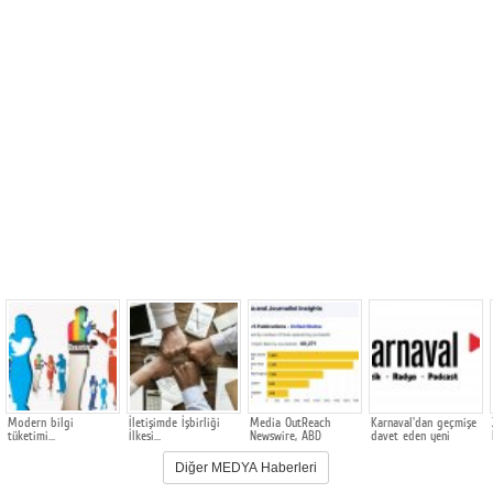
Modern bilgi
İletişimde İşbirliği
Media OutReach
Karnaval'dan geçmişe
tüketimi…
İlkesi…
Newswire, ABD
davet eden yeni
Dağıtım Ağını
podcast serisi:
Güçlendiriyor
Ayşegül Aldinç ile O
Diğer MEDYA Haberleri
Zaman