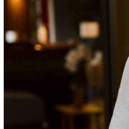
Facebook
Diziler
Karikatür
Youtube
Polemik
Reklam
Yazarlar
Künye
SOSYAL MEDYA
Facebook
Twitter