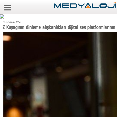
7 Ağustos 2026 16:45:12
Anasayfa
01.07.2026 17:57
Foto Galeri
Z Kuşağının dinleme alışkanlıkları dijital ses platformlarının
Video Galeri
Gazeteler
Medya
Reyting-tiraj
Teknoloji
Televizyon
Dünya
Pr