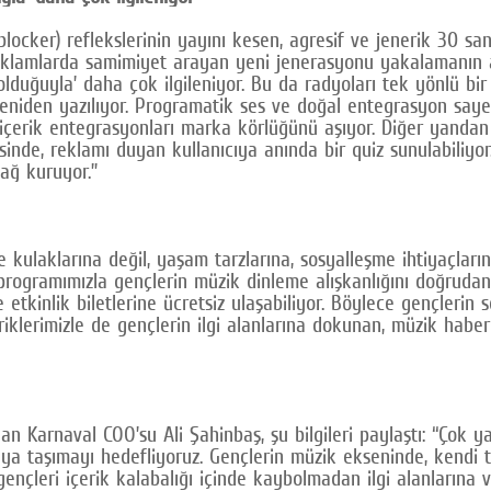
locker) reflekslerinin yayını kesen, agresif ve jenerik 30 san
eklamlarda samimiyet arayan yeni jenerasyonu yakalamanın an
olduğuyla’ daha çok ilgileniyor. Bu da radyoları tek yönlü bi
yeniden yazılıyor. Programatik ses ve doğal entegrasyon saye
 içerik entegrasyonları marka körlüğünü aşıyor. Diğer yandan 
sinde, reklamı duyan kullanıcıya anında bir quiz sunulabiliy
ağ kuruyor.”
 kulaklarına değil, yaşam tarzlarına, sosyalleşme ihtiyaçlar
programımızla gençlerin müzik dinleme alışkanlığını doğrudan ö
etkinlik biletlerine ücretsiz ulaşabiliyor. Böylece gençleri
klerimizle de gençlerin ilgi alanlarına dokunan, müzik haberci
an Karnaval COO’su Ali Şahinbaş, şu bilgileri paylaştı: “Çok 
a taşımayı hedefliyoruz. Gençlerin müzik ekseninde, kendi top
 gençleri içerik kalabalığı içinde kaybolmadan ilgi alanlarına