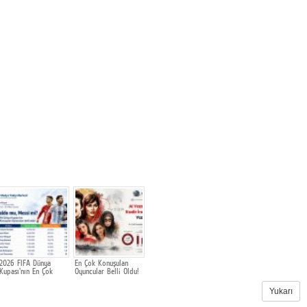
2026 FIFA Dünya
En Çok Konuşulan
Kupası'nın En Çok
Oyuncular Belli Oldu!
Konuşulan Oyuncuları
belli oldu
Yukarı