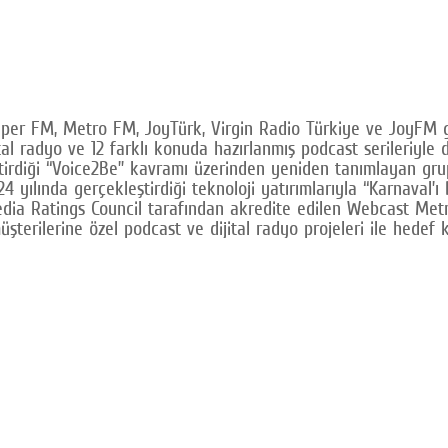
Süper FM, Metro FM, JoyTürk, Virgin Radio Türkiye ve JoyFM g
ital radyo ve 12 farklı konuda hazırlanmış podcast serileriyle 
ştirdiği “Voice2Be” kavramı üzerinden yeniden tanımlayan gru
24 yılında gerçekleştirdiği teknoloji yatırımlarıyla “Karnaval’ı
dia Ratings Council tarafından akredite edilen Webcast Metrics
 müşterilerine özel podcast ve dijital radyo projeleri ile hed