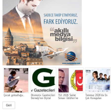
Çocuk yoksulluğu…
Otomotiv Gazetecileri
TGC 2026 Sedat
Temmuz 2026'da En
Derneği'nin Dijital
Simavi Ödülleri'ne
Çok Konuşulan
Mecraları Yenilendi
başvurular devam
Oyuncular
ediyor
Geri