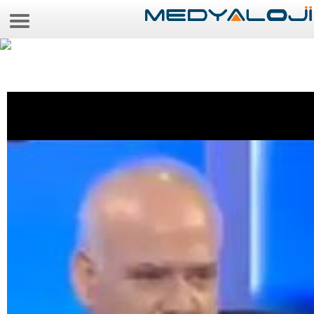
6 Ağustos 2026 8:52:55
Anasayfa
Foto Galeri
Video Galeri
Gazeteler
Medya
Reyting-tiraj
Teknoloji
Televizyon
Dünya
Pr