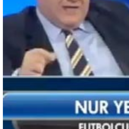
Facebook
Diziler
Karikatür
Youtube
Polemik
Reklam
Yazarlar
Künye
SOSYAL MEDYA
Facebook
Twitter