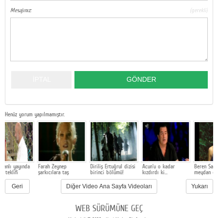
Mesajınız:
(gerekli)
Google Plus
© 2026 TÜM HAKLARI SAKLIDIR
Henüz yorum yapılmamıştır.
yayında
Farah Zeynep
Diriliş Ertuğrul dizisi
Acun'u o kadar
Beren Saat kime
fi
şarkıcılara taş
birinci bölümü!
kızdırdı ki...
meydan okudu?
çıkardı
Geri
Diğer Video Ana Sayfa Videoları
Yukarı
WEB SÜRÜMÜNE GEÇ