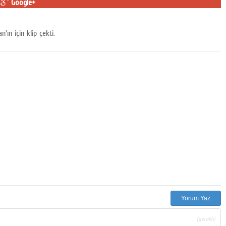
Google+
ın için klip çekti.
Yorum Yaz
(gerekli)