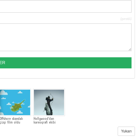
(gerekli)
Offshore skandalı
Hollywood'dan
çizgi film oldu
kareografi ekibi
Yukarı