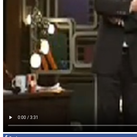
Facebook
Diziler
Karikatür
Youtube
Polemik
Reklam
Yazarlar
Künye
SOSYAL MEDYA
Facebook
Twitter