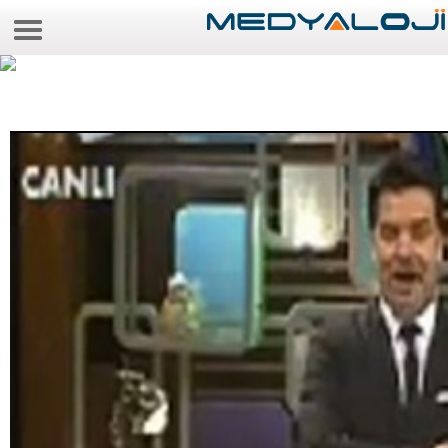
7 Ağustos 2026 11:20:11
Anasayfa
Foto Galeri
Video Galeri
Gazeteler
Medya
Reyting-tiraj
Teknoloji
Televizyon
Dünya
Pr