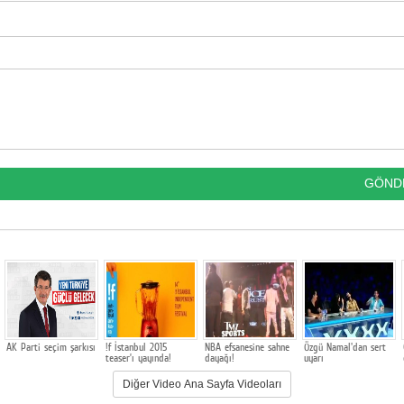
AK Parti seçim şarkısı
!f İstanbul 2015
NBA efsanesine sahne
Özgü Namal'dan sert
teaser’ı yayında!
dayağı!
uyarı
Diğer Video Ana Sayfa Videoları