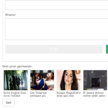
Mesajınız:
Henüz yorum yapılmamıştır.
Diriliş Ertuğrul dizisi
Cem Yılmaz'dan
Boluğur, Maybelline'in
Al Jazeera ekibinin
birinci bölümü!
perküsyon şov
ekran yüzü oldu
oteline silahlı saldırı
Geri