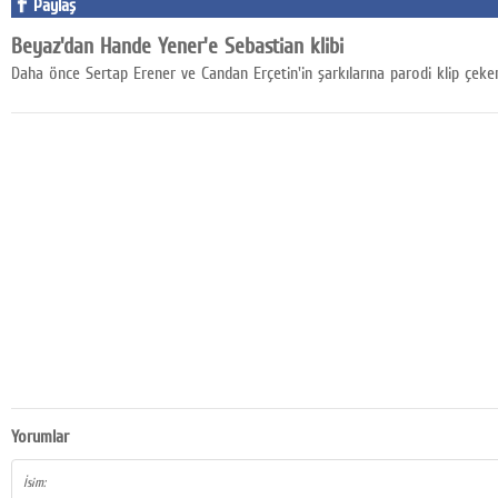
Paylaş
Google Plus
Beyaz'dan Hande Yener'e Sebastian klibi
© 2026 TÜM HAKLARI SAKLIDIR
Daha önce Sertap Erener ve Candan Erçetin'in şarkılarına parodi klip çeken
Yorumlar
İsim: