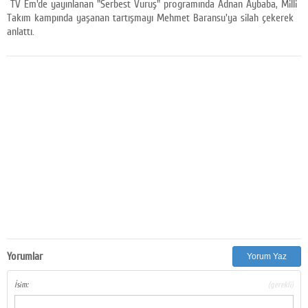
TV Em'de yayınlanan "Serbest Vuruş" programında Adnan Aybaba, Milli
Facebook
Takım kampında yaşanan tartışmayı Mehmet Baransu'ya silah çekerek
anlattı.
Diziler
Karikatür
Youtube
Polemik
Reklam
Yazarlar
Künye
SOSYAL MEDYA
Yorumlar
Yorum Yaz
Facebook
İsim:
(gerekli)
Twitter