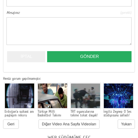
Google Plus
Mesajınız:
(gerekli)
© 2026 TÜM HAKLARI SAKLIDIR
Henüz yorum yapılmamıştır.
Erdoğan'a suikast anı
Türkiye Milli
TRT oyuncularına
İngiliz Zeynep O Ses
H
paylaşım rekoru
Basketbol Takımı
tekme tokat dayak!
stüdyosunu salladı!
b
kırıyor
reklamı
Geri
Diğer Video Ana Sayfa Videoları
Yukarı
WEB SÜRÜMÜNE GEÇ