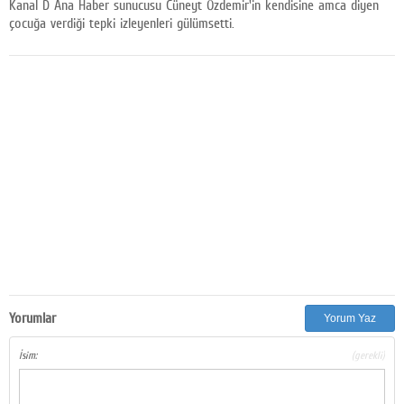
Kanal D Ana Haber sunucusu Cüneyt Özdemir'in kendisine amca diyen
Facebook
çocuğa verdiği tepki izleyenleri gülümsetti.
Diziler
Karikatür
Youtube
Polemik
Reklam
Yazarlar
Künye
SOSYAL MEDYA
Yorumlar
Yorum Yaz
Facebook
İsim:
(gerekli)
Twitter