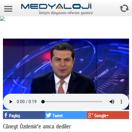
7 Ağustos 2026 0:34:51
İletişim dünyasının referans gazetesi
Anasayfa
Foto Galeri
Video Galeri
Gazeteler
Medya
Reyting-tiraj
Teknoloji
Televizyon
Dünya
Paylaş
Tweet
Google+
Cüneyt Özdemir'e amca dediler
Pr