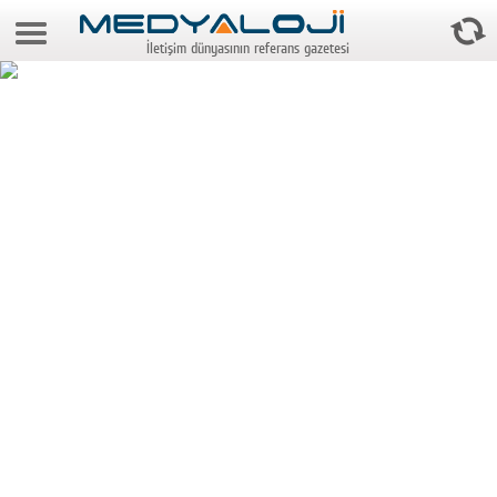
6 Ağustos 2026 23:32:20
İletişim dünyasının referans gazetesi
Anasayfa
Foto Galeri
Video Galeri
Gazeteler
Medya
Reyting-tiraj
Teknoloji
Televizyon
Dünya
Pr