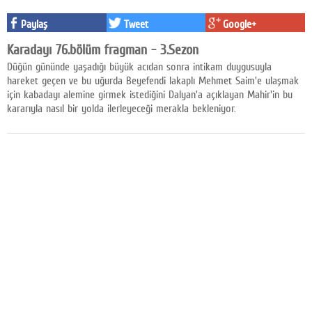
Facebook
Paylaş
Tweet
Google+
Diziler
Karadayı 76.bölüm fragman - 3.Sezon
Düğün gününde yaşadığı büyük acıdan sonra intikam duygusuyla
Karikatür
hareket geçen ve bu uğurda Beyefendi lakaplı Mehmet Saim'e ulaşmak
için kabadayı alemine girmek istediğini Dalyan'a açıklayan Mahir'in bu
Youtube
kararıyla nasıl bir yolda ilerleyeceği merakla bekleniyor.
Polemik
Reklam
Yazarlar
Künye
SOSYAL MEDYA
Facebook
Twitter