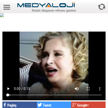
8 Ağustos 2026 9:23:19
İletişim dünyasının referans gazetesi
Anasayfa
Foto Galeri
Video Galeri
Gazeteler
Medya
Reyting-tiraj
Teknoloji
Televizyon
Dünya
Pr
Paylaş
Tweet
Google+