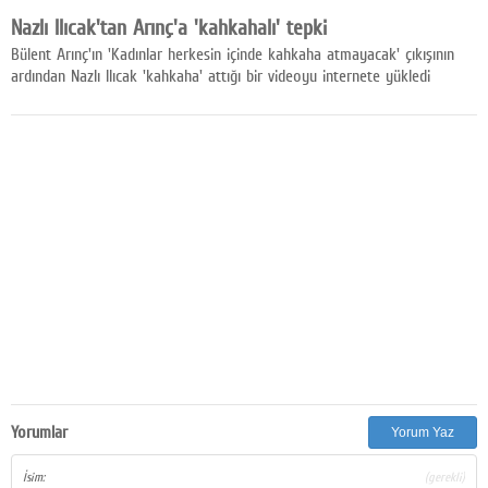
Facebook
Nazlı Ilıcak'tan Arınç'a 'kahkahalı' tepki
Bülent Arınç'ın 'Kadınlar herkesin içinde kahkaha atmayacak' çıkışının
Diziler
ardından Nazlı Ilıcak 'kahkaha' attığı bir videoyu internete yükledi
Karikatür
Youtube
Polemik
Reklam
Yazarlar
Künye
SOSYAL MEDYA
Facebook
Yorumlar
Yorum Yaz
Twitter
İsim:
(gerekli)