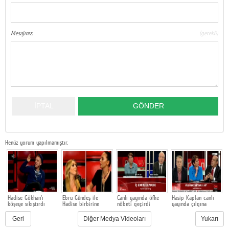
Google Plus
© 2026 TÜM HAKLARI SAKLIDIR
Mesajınız:
(gerekli)
Henüz yorum yapılmamıştır.
Hadise Gökhan'ı
Ebru Gündeş ile
Canlı yayında öfke
Hasip Kaplan canlı
K
köşeye sıkıştırdı
Hadise birbirine
nöbeti geçirdi
yayında çılgına
s
girdi
döndü
Geri
Diğer Medya Videoları
Yukarı