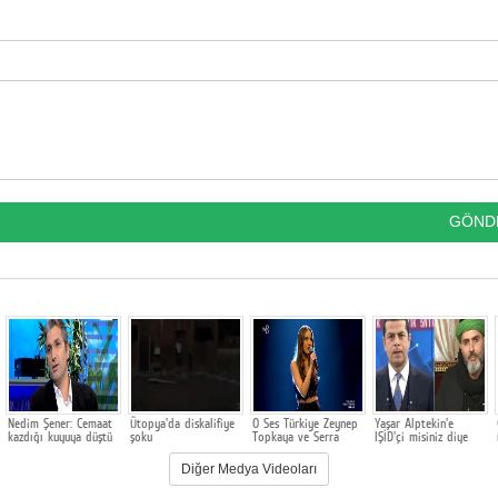
Nedim Şener: Cemaat
Ütopya'da diskalifiye
O Ses Türkiye Zeynep
Yaşar Alptekin'e
kazdığı kuyuya düştü
şoku
Topkaya ve Serra
IŞİD'çi misiniz diye
Çamcı Doğan'ın
sorunca...
Düellosu
Diğer Medya Videoları