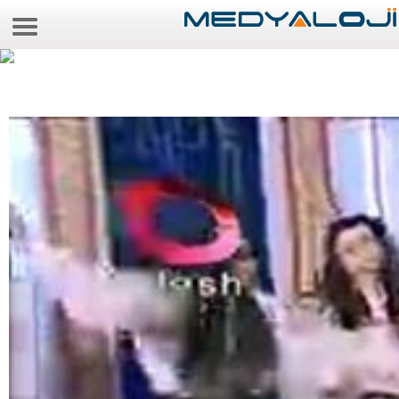
6 Ağustos 2026 20:26:31
Anasayfa
Foto Galeri
Video Galeri
Gazeteler
Medya
Reyting-tiraj
Teknoloji
Televizyon
Dünya
Pr