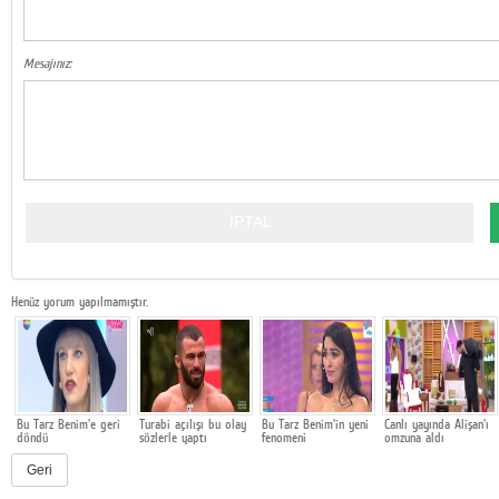
Mesajınız:
Henüz yorum yapılmamıştır.
Bu Tarz Benim'e geri
Turabi açılışı bu olay
Bu Tarz Benim'in yeni
Canlı yayında Alişan'ı
döndü
sözlerle yaptı
fenomeni
omzuna aldı
Geri