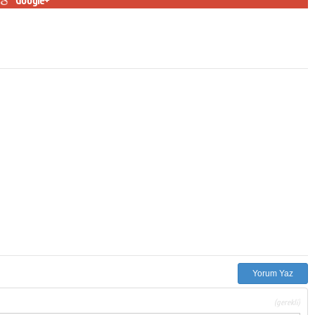
Google+
Yorum Yaz
(gerekli)