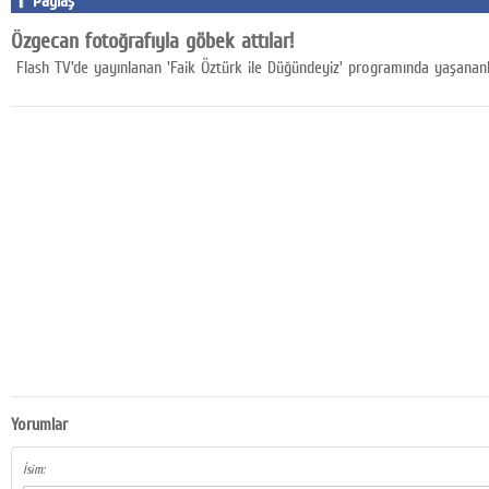
Paylaş
Google Plus
Özgecan fotoğrafıyla göbek attılar!
Flash TV'de yayınlanan 'Faik Öztürk ile Düğündeyiz' programında yaşananlar
© 2026 TÜM HAKLARI SAKLIDIR
Yorumlar
İsim: