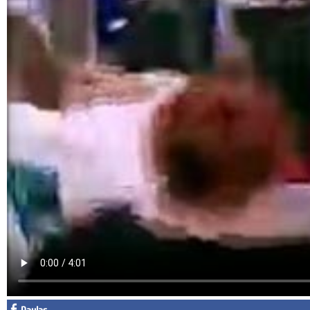
Facebook
Diziler
Karikatür
Youtube
Polemik
Reklam
Yazarlar
Künye
SOSYAL MEDYA
Facebook
Twitter