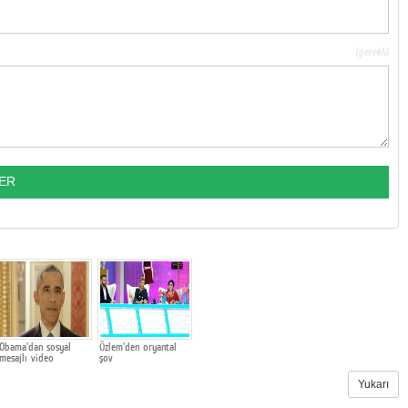
(gerekli)
Obama'dan sosyal
Özlem'den oryantal
mesajlı video
şov
Yukarı