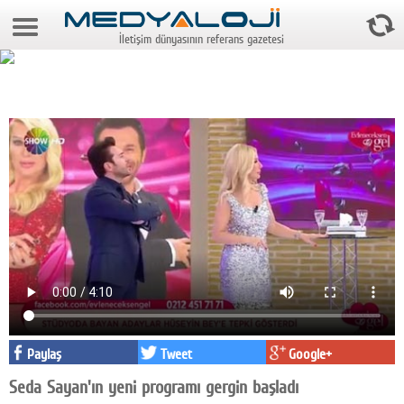
9 Ağustos 2026 10:50:05
İletişim dünyasının referans gazetesi
Anasayfa
Foto Galeri
Video Galeri
Gazeteler
Medya
Reyting-tiraj
Teknoloji
Televizyon
Dünya
Paylaş
Tweet
Google+
Seda Sayan'ın yeni programı gergin başladı
Pr