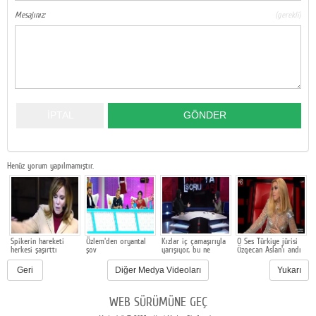
Mesajınız:
(gerekli)
Google Plus
© 2026 TÜM HAKLARI SAKLIDIR
Henüz yorum yapılmamıştır.
Spikerin hareketi
Özlem'den oryantal
Kızlar iç çamaşırıyla
O Ses Türkiye jürisi
D
herkesi şaşırttı
şov
yarışıyor, bu ne
Özgecan Aslan'ı andı
i
rezillik!
Geri
Diğer Medya Videoları
Yukarı
WEB SÜRÜMÜNE GEÇ