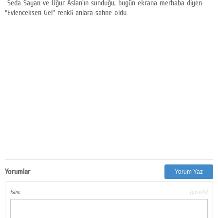
Seda Sayan ve Uğur Aslan'ın sunduğu, bugün ekrana merhaba diyen
Facebook
“Evlenceksen Gel” renkli anlara sahne oldu.
Diziler
Karikatür
Youtube
Polemik
Reklam
Yazarlar
Künye
SOSYAL MEDYA
Yorumlar
Yorum Yaz
Facebook
İsim:
(gerekli)
Twitter