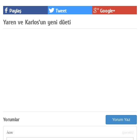
Facebook
Paylaş
Tweet
Google+
Diziler
Yaren ve Karlos'un yeni düeti
Karikatür
Youtube
Polemik
Reklam
Yazarlar
Künye
SOSYAL MEDYA
Yorumlar
Yorum Yaz
Facebook
İsim:
(gerekli)
Twitter