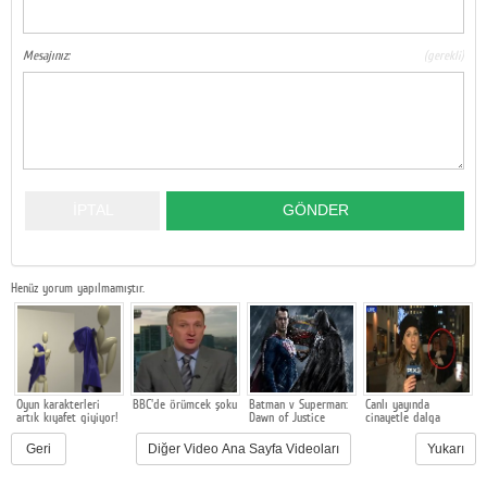
Google Plus
Mesajınız:
(gerekli)
© 2026 TÜM HAKLARI SAKLIDIR
Henüz yorum yapılmamıştır.
Oyun karakterleri
BBC'de örümcek şoku
Batman v Superman:
Canlı yayında
A
artık kıyafet giyiyor!
Dawn of Justice
cinayetle dalga
kı
fragmanı
geçtiler!
Geri
Diğer Video Ana Sayfa Videoları
Yukarı