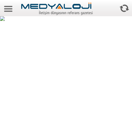
8 Ağustos 2026 8:25:24
İletişim dünyasının referans gazetesi
Anasayfa
Foto Galeri
Video Galeri
Gazeteler
Medya
Reyting-tiraj
Teknoloji
Televizyon
Dünya
Pr