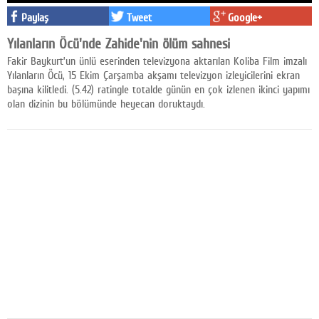
Facebook
Paylaş
Tweet
Google+
Yılanların Öcü'nde Zahide'nin ölüm sahnesi
Diziler
Fakir Baykurt’un ünlü eserinden televizyona aktarılan Koliba Film imzalı
Yılanların Öcü, 15 Ekim Çarşamba akşamı televizyon izleyicilerini ekran
Karikatür
başına kilitledi. (5.42) ratingle totalde günün en çok izlenen ikinci yapımı
olan dizinin bu bölümünde heyecan doruktaydı.
Youtube
Polemik
Reklam
Yazarlar
Künye
SOSYAL MEDYA
Facebook
Twitter