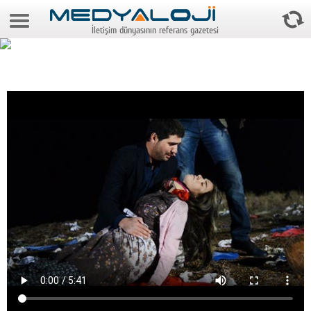
9 Ağustos 2026 6:27:03
İletişim dünyasının referans gazetesi
Anasayfa
Foto Galeri
Video Galeri
Gazeteler
Medya
Reyting-tiraj
Teknoloji
Televizyon
Dünya
Pr