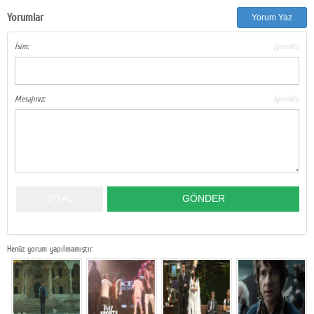
Yorumlar
Google Plus
Yorum Yaz
© 2026 TÜM HAKLARI SAKLIDIR
İsim:
(gerekli)
Mesajınız:
(gerekli)
Henüz yorum yapılmamıştır.