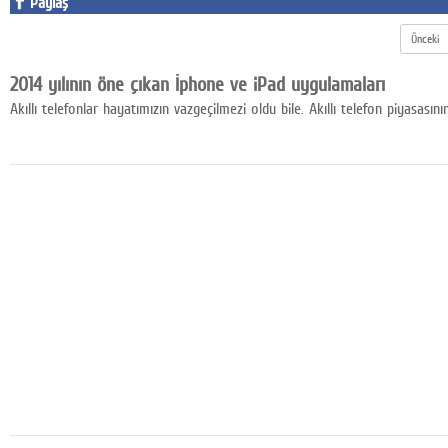
Paylaş
Google Plus
Önceki
© 2026 TÜM HAKLARI SAKLIDIR
2014 yılının öne çıkan İphone ve iPad uygulamaları
Akıllı telefonlar hayatımızın vazgeçilmezi oldu bile. Akıllı telefon piyasası