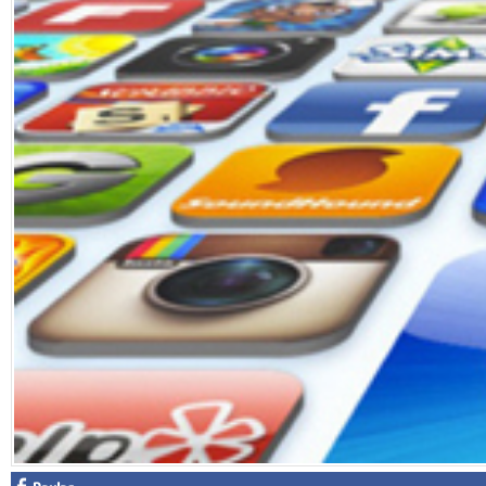
Facebook
Diziler
Karikatür
Youtube
Polemik
Reklam
Yazarlar
Künye
SOSYAL MEDYA
Facebook
Twitter