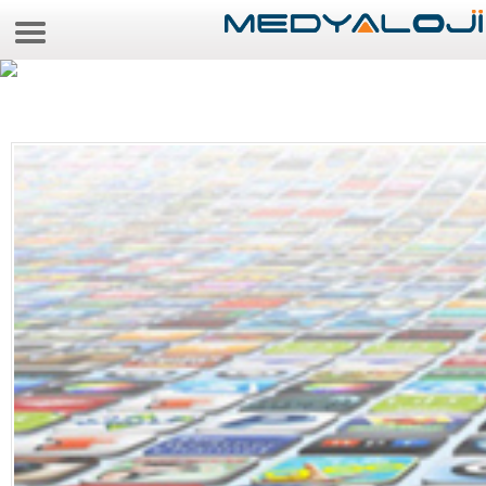
7 Ağustos 2026 3:30:48
Anasayfa
Foto Galeri
Video Galeri
Gazeteler
Medya
Reyting-tiraj
Teknoloji
Televizyon
Dünya
Pr