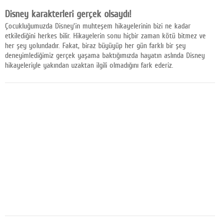
Facebook
Disney karakterleri gerçek olsaydı!
Çocukluğumuzda Disney’in muhteşem hikayelerinin bizi ne kadar
Diziler
etkilediğini herkes bilir. Hikayelerin sonu hiçbir zaman kötü bitmez ve
her şey yolundadır. Fakat, biraz büyüyüp her gün farklı bir şey
Karikatür
deneyimlediğimiz gerçek yaşama baktığımızda hayatın aslında Disney
hikayeleriyle yakından uzaktan ilgili olmadığını fark ederiz.
Youtube
Polemik
Reklam
Yazarlar
Künye
SOSYAL MEDYA
Facebook
Twitter