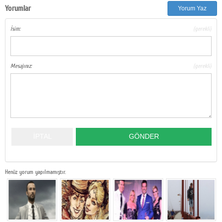
Yorumlar
Yorum Yaz
Google Plus
İsim:
(gerekli)
© 2026 TÜM HAKLARI SAKLIDIR
Mesajınız:
(gerekli)
Henüz yorum yapılmamıştır.