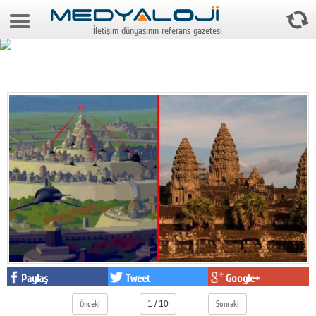
9 Ağustos 2026 16:51:52
İletişim dünyasının referans gazetesi
Anasayfa
Foto Galeri
Video Galeri
Gazeteler
Medya
Reyting-tiraj
Teknoloji
Televizyon
Dünya
Paylaş
Tweet
Google+
Pr
Önceki
1 / 10
Sonraki