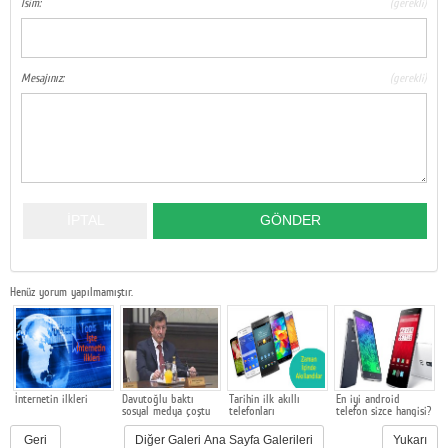
İsim:
(gerekli)
Google Plus
© 2026 TÜM HAKLARI SAKLIDIR
Mesajınız:
(gerekli)
Henüz yorum yapılmamıştır.
İnternetin ilkleri
Davutoğlu baktı
Tarihin ilk akıllı
En iyi android
R
sosyal medya çoştu
telefonları
telefon sizce hangisi?
s
Geri
Diğer Galeri Ana Sayfa Galerileri
Yukarı