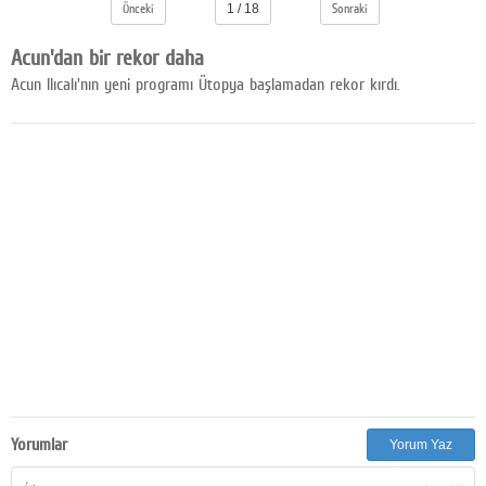
Önceki
1 / 18
Sonraki
Facebook
Acun'dan bir rekor daha
Diziler
Acun Ilıcalı'nın yeni programı Ütopya başlamadan rekor kırdı.
Karikatür
Youtube
Polemik
Reklam
Yazarlar
Künye
SOSYAL MEDYA
Facebook
Yorumlar
Yorum Yaz
Twitter