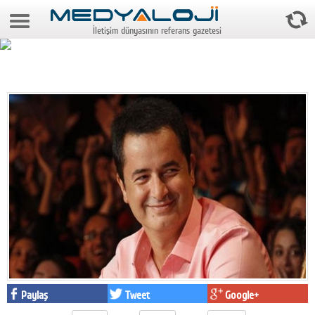
8 Ağustos 2026 9:17:40
İletişim dünyasının referans gazetesi
Anasayfa
Foto Galeri
Video Galeri
Gazeteler
Medya
Reyting-tiraj
Teknoloji
Televizyon
Dünya
Paylaş
Tweet
Google+
Pr