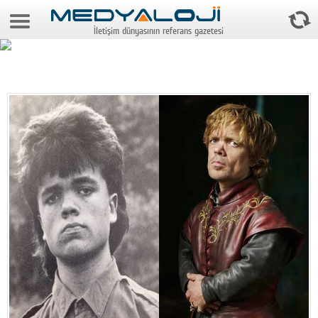
7 Ağustos 2026 18:15:12
İletişim dünyasının referans gazetesi
Anasayfa
Foto Galeri
Video Galeri
Gazeteler
Medya
Reyting-tiraj
Teknoloji
Televizyon
Dünya
Pr