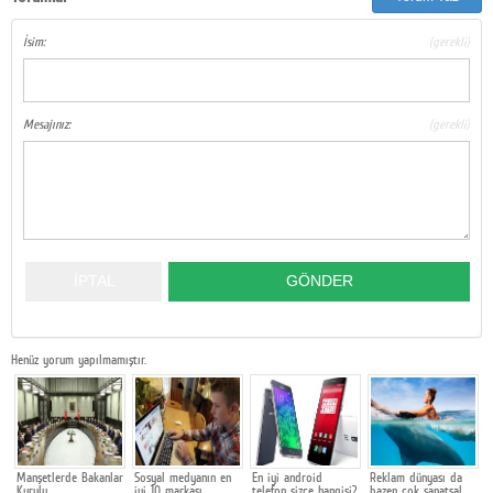
Google Plus
İsim:
(gerekli)
© 2026 TÜM HAKLARI SAKLIDIR
Mesajınız:
(gerekli)
Henüz yorum yapılmamıştır.
Manşetlerde Bakanlar
Sosyal medyanın en
En iyi android
Reklam dünyası da
U
Kurulu
iyi 10 markası
telefon sizce hangisi?
bazen çok sanatsal
k