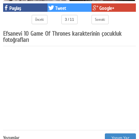
Facebook
Paylaş
Tweet
Google+
Diziler
Önceki
3 / 11
Sonraki
Efsanevi 10 Game Of Thrones karakterinin çocukluk
Karikatür
fotoğrafları
Youtube
Polemik
Reklam
Yazarlar
Künye
SOSYAL MEDYA
Facebook
Twitter
Yorumlar
Yorum Yaz