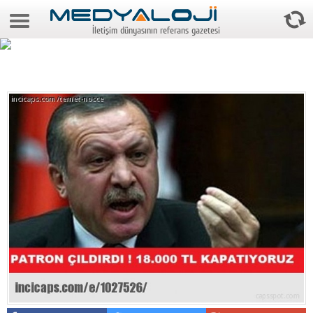
7 Ağustos 2026 3:30:32
İletişim dünyasının referans gazetesi
Anasayfa
Foto Galeri
Video Galeri
Gazeteler
Medya
Reyting-tiraj
Teknoloji
Televizyon
Dünya
Pr