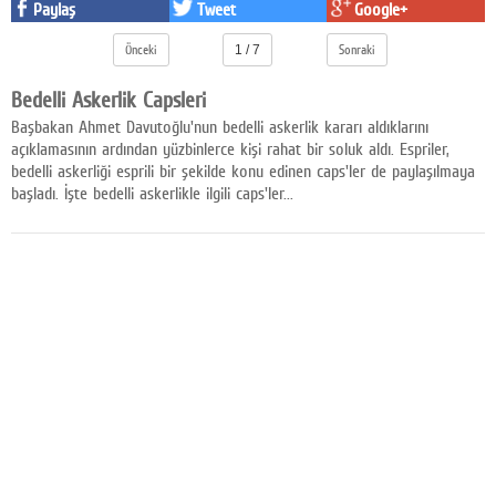
Paylaş
Tweet
Google+
Facebook
Önceki
1 / 7
Sonraki
Diziler
Bedelli Askerlik Capsleri
Karikatür
Başbakan Ahmet Davutoğlu'nun bedelli askerlik kararı aldıklarını
açıklamasının ardından yüzbinlerce kişi rahat bir soluk aldı. Espriler,
Youtube
bedelli askerliği esprili bir şekilde konu edinen caps'ler de paylaşılmaya
başladı. İşte bedelli askerlikle ilgili caps'ler...
Polemik
Reklam
Yazarlar
Künye
SOSYAL MEDYA
Facebook
Twitter