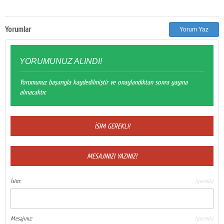
Google Plus
Yorumlar
Yorum Yaz
© 2026 TÜM HAKLARI SAKLIDIR
YORUMUNUZ ALINDI!
Yorumunuz başarıyla kaydedilmiştir ve onaylandıktan sonra yayına
alınacaktır.
İSIM GEREKLI!
MESAJINIZI YAZINIZ!
İsim:
(gerekli)
Mesajınız:
(gerekli)