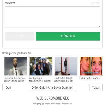
Mesajınız:
(gerekli)
Google Plus
© 2026 TÜM HAKLARI SAKLIDIR
Henüz yorum yapılmamıştır.
Tarkan'ın bu pozları
Ali Ağaoğlu
Tinder'dan tanıştı
Çirkin selfie modası...
rekor üstüne rekor
fenomenlerle buluştu
Amerika'yı dolaştı
kırdı
Geri
Diğer Galeri Ana Sayfa Galerileri
Yukarı
WEB SÜRÜMÜNE GEÇ
Medyaloji © 2026 - Yeni Medya Platformları