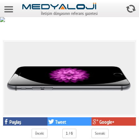
10 Ağustos 2026 9:39:13
İletişim dünyasının referans gazetesi
Anasayfa
Foto Galeri
Video Galeri
Gazeteler
Medya
Reyting-tiraj
Teknoloji
Televizyon
Dünya
Paylaş
Tweet
Google+
Pr
Önceki
1 / 6
Sonraki