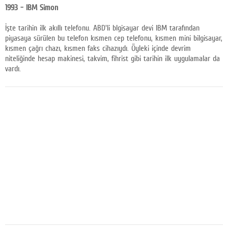
1993 - IBM Simon
Google Plus
İşte tarihin ilk akıllı telefonu. ABD'li blgisayar devi IBM tarafından
© 2026 TÜM HAKLARI SAKLIDIR
piyasaya sürülen bu telefon kısmen cep telefonu, kısmen mini bilgisayar,
kısmen çağrı chazı, kısmen faks cihazıydı. Öyleki içinde devrim
niteliğinde hesap makinesi, takvim, fihrist gibi tarihin ilk uygulamalar da
vardı.