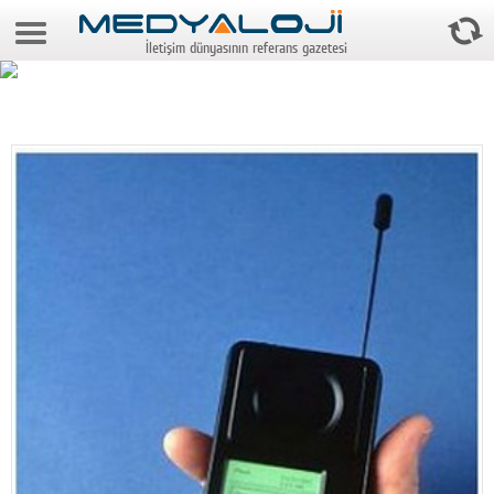
9 Ağustos 2026 15:43:04
İletişim dünyasının referans gazetesi
Anasayfa
Foto Galeri
Video Galeri
Gazeteler
Medya
Reyting-tiraj
Teknoloji
Televizyon
Dünya
Pr