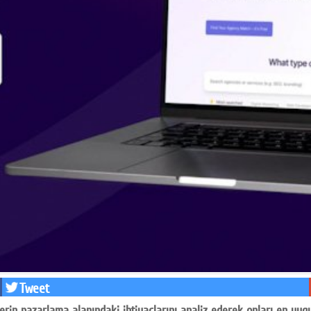
Tweet
lerin pazarlama alanındaki ihtiyaçlarını analiz ederek onları en uyg