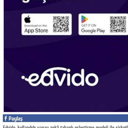
Facebook
Diziler
Karikatür
Youtube
Polemik
Reklam
Yazarlar
Künye
SOSYAL MEDYA
Facebook
Paylaş
Twitter
Edvido, kullandığı yapay zekâ tabanlı eşleştirme modeli ile şirket