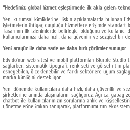
“Hedefimiz, global hizmet eşleştirmede ilk akla gelen, tekn
Yeni kurumsal kimliklerine ilişkin açıklamalarda bulunan E
işletmelerin ihtiyaç duyduğu hizmetlere erişimde standart be
Tasarımın ilk izlenimlerde belirleyici olduğunu ve kullanıc
kullanıcılarımıza daha hızlı, daha güvenilir ve sezgisel bir
Yeni arayüz ile daha sade ve daha hızlı çözümler sunuyor
Edvido’nun web sitesi ve mobil platformları Blurple Studio ta
sağlarken; sistematik tipografi, renk seti ve görsel ritim pl
esneyebilen, ölçeklenebilir ve farklı sektörlere uyum sağlay
marka kimliğini destekliyor.
Yeni dönemde kullanıcılara daha hızlı, daha güvenilir ve se
şirketlerine anında ulaşmalarını sağlıyoruz. Ayrıca, yapay z
chatbot ile kullanıcılarımızın sorularına anlık ve kişiselleşti
yönetmelerine imkan tanıyarak, platformumuzun ekosistemini 