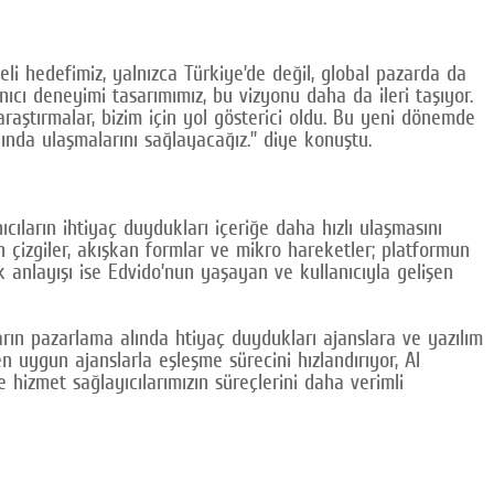
i hedefimiz, yalnızca Türkiye’de değil, global pazarda da
nıcı deneyimi tasarımımız, bu vizyonu daha da ileri taşıyor.
raştırmalar, bizim için yol gösterici oldu. Bu yeni dönemde
nında ulaşmalarını sağlayacağız.” diye konuştu.
ıcıların ihtiyaç duydukları içeriğe daha hızlı ulaşmasını
an çizgiler, akışkan formlar ve mikro hareketler; platformun
k anlayışı ise Edvido’nun yaşayan ve kullanıcıyla gelişen
arın pazarlama alında htiyaç duydukları ajanslara ve yazılım
n uygun ajanslarla eşleşme sürecini hızlandırıyor, AI
de hizmet sağlayıcılarımızın süreçlerini daha verimli