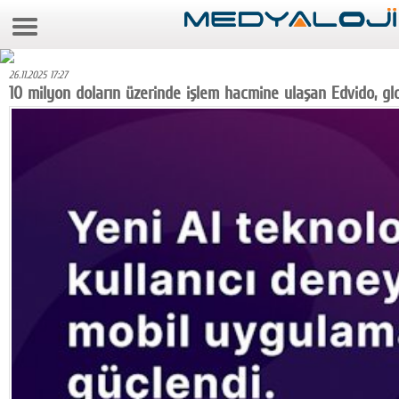
6 Ağustos 2026 16:22:08
Anasayfa
26.11.2025 17:27
Foto Galeri
10 milyon doların üzerinde işlem hacmine ulaşan Edvido, gl
Video Galeri
Gazeteler
Medya
Reyting-tiraj
Teknoloji
Televizyon
Dünya
Pr