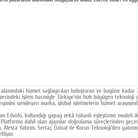
a alanındaki hizmet sağlayıcıları buluşturan ve bugüne kadar 
rindeki işlem hacmiyle Türkiye’nin hızlı büyüyen teknoloji gir
eneyimini yenileyen marka, global işletmelerin hizmet arayışın
 Edvido, kullandığı yapay zekâ tabanlı eşleştirme modeli ile 
. Platforma dahil olan ajanslar doğrulama süreçlerinden geçe
a, Alesta Yatırım, Sertaç Özinal ile Korun Teknoloji’den yatırı
fliyor.