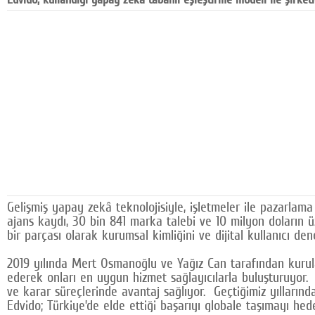
Google Plus
© 2026 TÜM HAKLARI SAKLIDIR
Gelişmiş yapay zekâ teknolojisiyle, işletmeler ile pazarlam
ajans kaydı, 30 bin 841 marka talebi ve 10 milyon doların üze
bir parçası olarak kurumsal kimliğini ve dijital kullanıcı d
2019 yılında Mert Osmanoğlu ve Yağız Can tarafından kurulan
ederek onları en uygun hizmet sağlayıcılarla buluşturuyor
ve karar süreçlerinde avantaj sağlıyor. Geçtiğimiz yıllarınd
Edvido; Türkiye’de elde ettiği başarıyı globale taşımayı hede