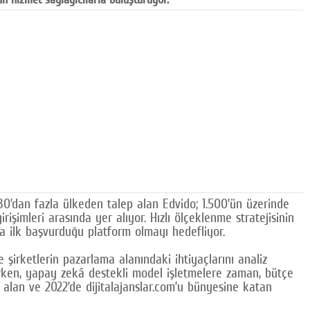
30’dan fazla ülkeden talep alan Edvido; 1.500’ün üzerinde
işimleri arasında yer alıyor. Hızlı ölçeklenme stratejisinin
da ilk başvurduğu platform olmayı hedefliyor.
şirketlerin pazarlama alanındaki ihtiyaçlarını analiz
rken, yapay zekâ destekli model işletmelere zaman, bütçe
m alan ve 2022’de dijitalajanslar.com’u bünyesine katan