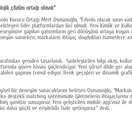
olojik çözüm ortağı olmak”
dvido Kurucu Ortağı Mert Osmanoğlu, “Edvido olarak uzun vadel
lirleyen lider platformlardan biri olmak. Yeni kimlik ve kulla
ı deneyimine yapılan yatırımların geri dönüşünü ortaya koyan a
 deneyim sunarken, markaların ihtiyaç duydukları hizmetlere a
rafından yeniden tasarlandı. Sadeleştirilen bilgi akışı, kullan
atformda güven hissini güçlendiriyor. Yeni görsel dilde yer al
abilen yapısını temsil ediyor. Renk geçişleri ve dinamik grafi
zgisel bir deneyim sunacaklarını belirten Osmanoğlu, “Markal
eka destekli matching sistemimizle işletmelerin ihtiyaçlarına e
rilmiş yanıtlar sunuyoruz. Yeni geliştirilen mobile app’imiz ile 
daha güçlü ve erişilebilir hale getiriyoruz.” dedi.