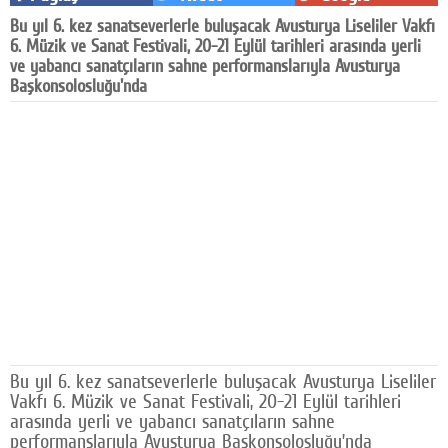
Facebook
Bu yıl 6. kez sanatseverlerle buluşacak Avusturya Liseliler Vakfı
6. Müzik ve Sanat Festivali, 20-21 Eylül tarihleri arasında yerli
Diziler
ve yabancı sanatçıların sahne performanslarıyla Avusturya
Başkonsolosluğu'nda
Karikatür
Youtube
Polemik
Reklam
Yazarlar
Künye
SOSYAL MEDYA
Bu yıl 6. kez sanatseverlerle buluşacak Avusturya Liseliler
Facebook
Vakfı 6. Müzik ve Sanat Festivali, 20-21 Eylül tarihleri
arasında yerli ve yabancı sanatçıların sahne
Twitter
performanslarıyla Avusturya Başkonsolosluğu’nda