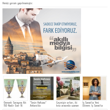
Henüz yorum yapılmamıştır.
Osmanlı Sarayına Ait
"Sesin Hafızası"
Geçmişin sırları, iki
İş Sanat'ta Yeni
E
o
150 Nadir Eser 16
Ankara'da
kıta arasında uzanan
Dönem: İş Sanat'ta
S
Ağustos'ta
bir aile hikâyesinde
Genel Müdürlük
D