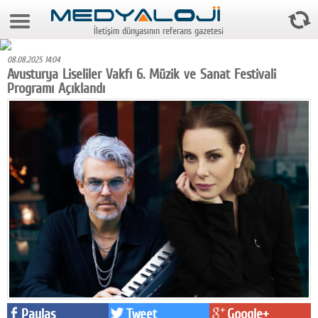
7 Ağustos 2026 2:26:18
İletişim dünyasının referans gazetesi
Anasayfa
08.08.2025 14:04
Foto Galeri
Avusturya Liseliler Vakfı 6. Müzik ve Sanat Festivali
Programı Açıklandı
Video Galeri
Gazeteler
Medya
Reyting-tiraj
Teknoloji
Televizyon
Dünya
Pr
Paylaş
Tweet
Google+