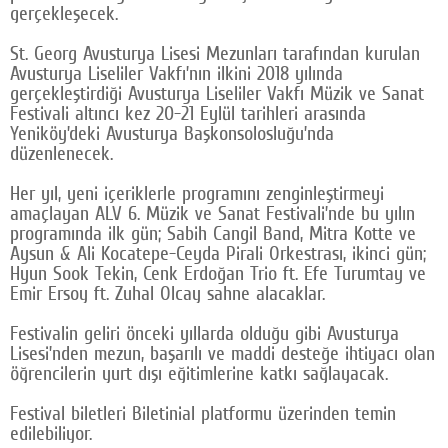
gerçekleşecek.
Google Plus
St. Georg Avusturya Lisesi Mezunları tarafından kurulan
© 2026 TÜM HAKLARI SAKLIDIR
Avusturya Liseliler Vakfı’nın ilkini 2018 yılında
gerçekleştirdiği Avusturya Liseliler Vakfı Müzik ve Sanat
Festivali altıncı kez 20-21 Eylül tarihleri arasında
Yeniköy’deki Avusturya Başkonsolosluğu’nda
düzenlenecek.
Her yıl, yeni içeriklerle programını zenginleştirmeyi
amaçlayan ALV 6. Müzik ve Sanat Festivali’nde bu yılın
programında ilk gün; Sabih Cangil Band, Mitra Kotte ve
Aysun & Ali Kocatepe-Ceyda Pirali Orkestrası, ikinci gün;
Hyun Sook Tekin, Cenk Erdoğan Trio ft. Efe Turumtay ve
Emir Ersoy ft. Zuhal Olcay sahne alacaklar.
Festivalin geliri önceki yıllarda olduğu gibi Avusturya
Lisesi’nden mezun, başarılı ve maddi desteğe ihtiyacı olan
öğrencilerin yurt dışı eğitimlerine katkı sağlayacak.
Festival biletleri Biletinial platformu üzerinden temin
edilebiliyor.