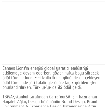
Facebook
Diziler
Karikatür
Youtube
Polemik
Reklam
Yazarlar
Cannes Lions’ın enerjisi global yaratıcı endüstriyi
etkilemeye devam ederken, gözler hafta boyu sürecek
Künye
ödül törenlerinde. Festivalin ikinci gününde gerçekleşen
ödül töreninde jüri takdiriyle ödüle layık görülen işler
SOSYAL MEDYA
onurlandırılırken, Türkiye’ye de iki ödül geldi.
Facebook
TBWA\Istanbul tarafından CarrefourSA için hazırlanan
Hayalet Ağlar, Design bölümünün Brand Design, Brand
Twitter
Environment & Experience Design kategorisinde Altın,