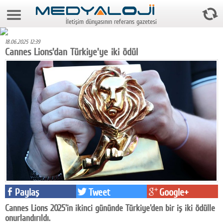
9 Ağustos 2026 11:11:36
İletişim dünyasının referans gazetesi
Anasayfa
18.06.2025 12:39
Foto Galeri
Cannes Lions'dan Türkiye'ye iki ödül
Video Galeri
Gazeteler
Medya
Reyting-tiraj
Teknoloji
Televizyon
Paylaş
Tweet
Google+
Dünya
Cannes Lions 2025'in ikinci gününde Türkiye'den bir iş iki ödülle
Pr
onurlandırıldı.