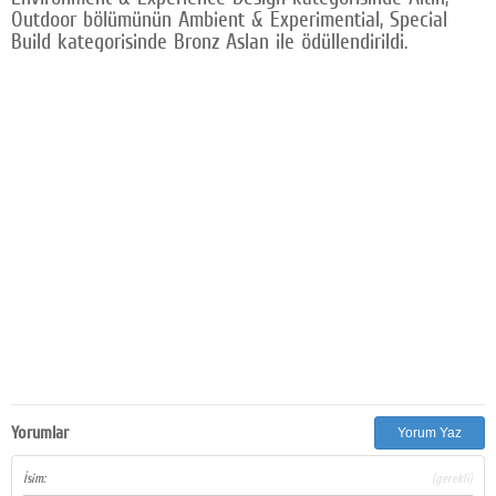
Outdoor bölümünün Ambient & Experimential, Special
Google Plus
Build kategorisinde Bronz Aslan ile ödüllendirildi.
© 2026 TÜM HAKLARI SAKLIDIR
Yorumlar
Yorum Yaz
İsim:
(gerekli)