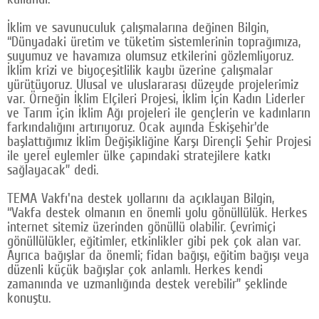
İklim ve savunuculuk çalışmalarına değinen Bilgin,
“Dünyadaki üretim ve tüketim sistemlerinin toprağımıza,
suyumuz ve havamıza olumsuz etkilerini gözlemliyoruz.
İklim krizi ve biyoçeşitlilik kaybı üzerine çalışmalar
yürütüyoruz. Ulusal ve uluslararası düzeyde projelerimiz
var. Örneğin İklim Elçileri Projesi, İklim İçin Kadın Liderler
ve Tarım için İklim Ağı projeleri ile gençlerin ve kadınların
farkındalığını artırıyoruz. Ocak ayında Eskişehir'de
başlattığımız İklim Değişikliğine Karşı Dirençli Şehir Projesi
ile yerel eylemler ülke çapındaki stratejilere katkı
sağlayacak” dedi.
TEMA Vakfı'na destek yollarını da açıklayan Bilgin,
“Vakfa destek olmanın en önemli yolu gönüllülük. Herkes
internet sitemiz üzerinden gönüllü olabilir. Çevrimiçi
gönüllülükler, eğitimler, etkinlikler gibi pek çok alan var.
Ayrıca bağışlar da önemli; fidan bağışı, eğitim bağışı veya
düzenli küçük bağışlar çok anlamlı. Herkes kendi
zamanında ve uzmanlığında destek verebilir” şeklinde
konuştu.