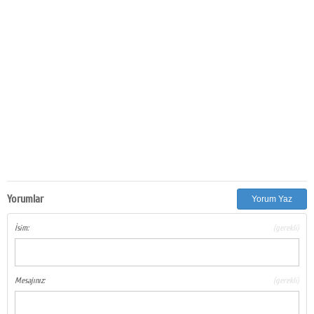
Yorumlar
Yorum Yaz
İsim:
(gerekli)
Mesajınız:
(gerekli)