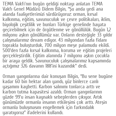
TEMA Vakfı'nın bugün geldiği noktayı anlatan TEMA
Google Plus
Vakfı Genel Müdürü Didem Bilgin, “Şu anda yedi ana
alanda faaliyetlerimizi sürdürüyoruz: orman, kırsal
© 2026 TÜM HAKLARI SAKLIDIR
kalkınma, eğitim, savunuculuk ve çevre politikaları, iklim,
biyolojik çeşitlilik ve bunları Türkiye genelinde hayata
geçirebilmek için de örgütlenme ve gönüllülük. Bugün 1,2
milyonu aşkın gönüllümüz var. Onların desteğiyle 33 yıldır
çalışmalarımız devam ediyor. 43 milyondan fazla fidanı
toprakla buluşturduk, 700 milyon meşe palamudu ekildi.
500'den fazla kırsal kalkınma, koruma ve eğitim projeleri
gerçekleştirdik. Eğitim alanında 7 milyonu aşkın çocukla
bir araya geldik. Savunuculuk çalışmalarımız kapsamında
açtığımız 326 davanın 188'ini kazandık” dedi.
Orman yangınlarına dair konuşan Bilgin, “Bu sene bugüne
kadar 60 bin hektar alan yandı, yüz binlerce canlı
yaşamını kaybetti. Karbon salınımı tonlarca arttı ve
karbon tutma kapasitesi azaldı. Orman yangınlarının
yüzde 99'u insan kaynaklı sebeplerden çıkıyor. Artık
günümüzde ormanla insanın etkileşimi çok arttı. Ateşin
ormanla buluşmasını engellemek için farkındalık
yaratıyoruz” ifadelerini kullandı.