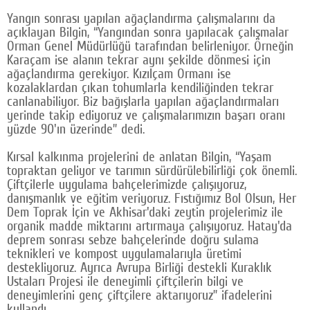
Yangın sonrası yapılan ağaçlandırma çalışmalarını da
açıklayan Bilgin, “Yangından sonra yapılacak çalışmalar
Orman Genel Müdürlüğü tarafından belirleniyor. Örneğin
Karaçam ise alanın tekrar aynı şekilde dönmesi için
ağaçlandırma gerekiyor. Kızılçam Ormanı ise
kozalaklardan çıkan tohumlarla kendiliğinden tekrar
canlanabiliyor. Biz bağışlarla yapılan ağaçlandırmaları
yerinde takip ediyoruz ve çalışmalarımızın başarı oranı
yüzde 90'ın üzerinde” dedi.
Kırsal kalkınma projelerini de anlatan Bilgin, “Yaşam
topraktan geliyor ve tarımın sürdürülebilirliği çok önemli.
Çiftçilerle uygulama bahçelerimizde çalışıyoruz,
danışmanlık ve eğitim veriyoruz. Fıstığımız Bol Olsun, Her
Dem Toprak İçin ve Akhisar'daki zeytin projelerimiz ile
organik madde miktarını artırmaya çalışıyoruz. Hatay'da
deprem sonrası sebze bahçelerinde doğru sulama
teknikleri ve kompost uygulamalarıyla üretimi
destekliyoruz. Ayrıca Avrupa Birliği destekli Kuraklık
Ustaları Projesi ile deneyimli çiftçilerin bilgi ve
deneyimlerini genç çiftçilere aktarıyoruz” ifadelerini
kullandı.