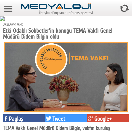
7 Ağustos 2026 21:12:16
İletişim dünyasının referans gazetesi
Anasayfa
28.11.2025 18:40
Foto Galeri
Etki Odaklı Sohbetler'in konuğu TEMA Vakfı Genel
Müdürü Didem Bilgin oldu
Video Galeri
Gazeteler
Medya
Reyting-tiraj
Teknoloji
Televizyon
Dünya
Paylaş
Tweet
Google+
Pr
TEMA Vakfı Genel Müdürü Didem Bilgin, vakfın kuruluş