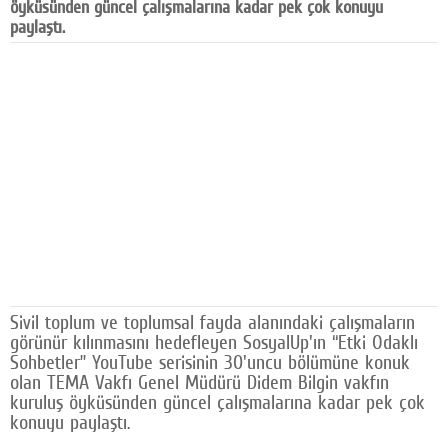
öyküsünden güncel çalışmalarına kadar pek çok konuyu
Facebook
paylaştı.
Diziler
Karikatür
Youtube
Polemik
Reklam
Yazarlar
Künye
Sivil toplum ve toplumsal fayda alanındaki çalışmaların
görünür kılınmasını hedefleyen SosyalUp'ın “Etki Odaklı
SOSYAL MEDYA
Sohbetler” YouTube serisinin 30'uncu bölümüne konuk
olan TEMA Vakfı Genel Müdürü Didem Bilgin vakfın
Facebook
kuruluş öyküsünden güncel çalışmalarına kadar pek çok
konuyu paylaştı.
Twitter