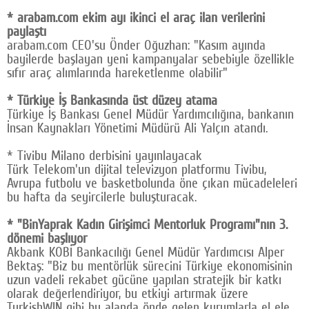
* arabam.com ekim ayı ikinci el araç ilan verilerini
paylaştı
arabam.com CEO'su Önder Oğuzhan: "Kasım ayında
bayilerde başlayan yeni kampanyalar sebebiyle özellikle
sıfır araç alımlarında hareketlenme olabilir"
* Türkiye İş Bankasında üst düzey atama
Türkiye İş Bankası Genel Müdür Yardımcılığına, bankanın
İnsan Kaynakları Yönetimi Müdürü Ali Yalçın atandı.
* Tivibu Milano derbisini yayınlayacak
Türk Telekom'un dijital televizyon platformu Tivibu,
Avrupa futbolu ve basketbolunda öne çıkan mücadeleleri
bu hafta da seyircilerle buluşturacak.
* "BinYaprak Kadın Girişimci Mentorluk Programı"nın 3.
dönemi başlıyor
Akbank KOBİ Bankacılığı Genel Müdür Yardımcısı Alper
Bektaş: "Biz bu mentörlük sürecini Türkiye ekonomisinin
uzun vadeli rekabet gücüne yapılan stratejik bir katkı
olarak değerlendiriyor, bu etkiyi artırmak üzere
TurkishWIN gibi bu alanda önde gelen kurumlarla el ele