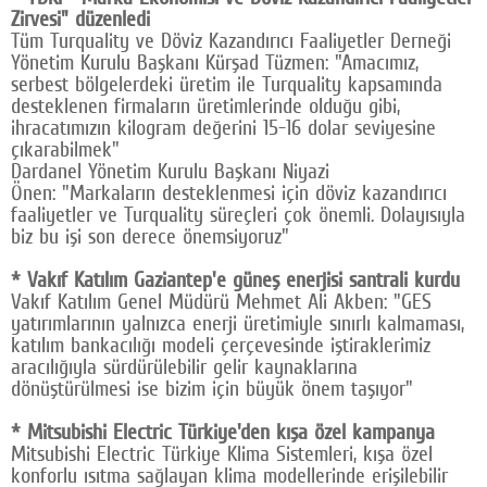
Zirvesi" düzenledi
Google Plus
Tüm Turquality ve Döviz Kazandırıcı Faaliyetler Derneği
Yönetim Kurulu Başkanı Kürşad Tüzmen: "Amacımız,
© 2026 TÜM HAKLARI SAKLIDIR
serbest bölgelerdeki üretim ile Turquality kapsamında
desteklenen firmaların üretimlerinde olduğu gibi,
ihracatımızın kilogram değerini 15-16 dolar seviyesine
çıkarabilmek"
Dardanel Yönetim Kurulu Başkanı Niyazi
Önen: "Markaların desteklenmesi için döviz kazandırıcı
faaliyetler ve Turquality süreçleri çok önemli. Dolayısıyla
biz bu işi son derece önemsiyoruz"
* Vakıf Katılım Gaziantep'e güneş enerjisi santrali kurdu
Vakıf Katılım Genel Müdürü Mehmet Ali Akben: "GES
yatırımlarının yalnızca enerji üretimiyle sınırlı kalmaması,
katılım bankacılığı modeli çerçevesinde iştiraklerimiz
aracılığıyla sürdürülebilir gelir kaynaklarına
dönüştürülmesi ise bizim için büyük önem taşıyor"
* Mitsubishi Electric Türkiye'den kışa özel kampanya
Mitsubishi Electric Türkiye Klima Sistemleri, kışa özel
konforlu ısıtma sağlayan klima modellerinde erişilebilir