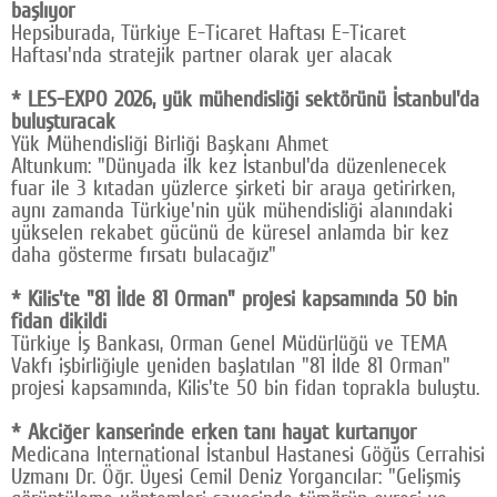
başlıyor
Hepsiburada, Türkiye E-Ticaret Haftası E-Ticaret
Haftası'nda stratejik partner olarak yer alacak
* LES-EXPO 2026, yük mühendisliği sektörünü İstanbul'da
buluşturacak
Yük Mühendisliği Birliği Başkanı Ahmet
Altunkum: "Dünyada ilk kez İstanbul'da düzenlenecek
fuar ile 3 kıtadan yüzlerce şirketi bir araya getirirken,
aynı zamanda Türkiye'nin yük mühendisliği alanındaki
yükselen rekabet gücünü de küresel anlamda bir kez
daha gösterme fırsatı bulacağız"
* Kilis'te "81 İlde 81 Orman" projesi kapsamında 50 bin
fidan dikildi
Türkiye İş Bankası, Orman Genel Müdürlüğü ve TEMA
Vakfı işbirliğiyle yeniden başlatılan "81 İlde 81 Orman"
projesi kapsamında, Kilis'te 50 bin fidan toprakla buluştu.
* Akciğer kanserinde erken tanı hayat kurtarıyor
Medicana International İstanbul Hastanesi Göğüs Cerrahisi
Uzmanı Dr. Öğr. Üyesi Cemil Deniz Yorgancılar: "Gelişmiş