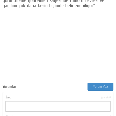
görüntüleme yöntemleri sayesinde tümörün evresi ve
yayılımı çok daha kesin biçimde belirlenebiliyor"
Yorumlar
Yorum Yaz
İsim:
(gerekli)