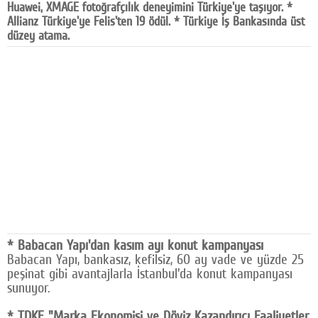
Huawei, XMAGE fotoğrafçılık deneyimini Türkiye'ye taşıyor. *
Facebook
Allianz Türkiye'ye Felis'ten 19 ödül. * Türkiye İş Bankasında üst
düzey atama.
Diziler
Karikatür
Youtube
Polemik
Reklam
Yazarlar
Künye
* Babacan Yapı'dan kasım ayı konut kampanyası
SOSYAL MEDYA
Babacan Yapı, bankasız, kefilsiz, 60 ay vade ve yüzde 25
peşinat gibi avantajlarla İstanbul'da konut kampanyası
Facebook
sunuyor.
Twitter
* TDKF "Marka Ekonomisi ve Döviz Kazandırıcı Faaliyetler