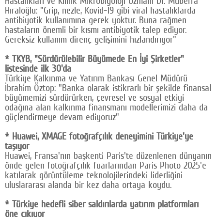
Hastalıkları ve Klinik Mikrobiyoloji Uzmanı Dr. Müberra
Hıraloğlu: "Grip, nezle, Kovid-19 gibi viral hastalıklarda
antibiyotik kullanımına gerek yoktur. Buna rağmen
hastaların önemli bir kısmı antibiyotik talep ediyor.
Gereksiz kullanım direnç gelişimini hızlandırıyor"
* TKYB, "Sürdürülebilir Büyümede En İyi Şirketler"
listesinde ilk 30'da
Türkiye Kalkınma ve Yatırım Bankası Genel Müdürü
İbrahim Öztop: "Banka olarak istikrarlı bir şekilde finansal
büyümemizi sürdürürken, çevresel ve sosyal etkiyi
odağına alan kalkınma finansmanı modellerimizi daha da
güçlendirmeye devam ediyoruz"
* Huawei, XMAGE fotoğrafçılık deneyimini Türkiye'ye
taşıyor
Huawei, Fransa'nın başkenti Paris'te düzenlenen dünyanın
önde gelen fotoğrafçılık fuarlarından Paris Photo 2025'e
katılarak görüntüleme teknolojilerindeki liderliğini
uluslararası alanda bir kez daha ortaya koydu.
* Türkiye hedefli siber saldırılarda yatırım platformları
öne çıkıyor