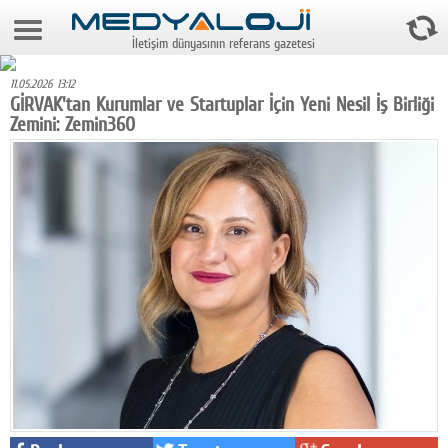
7 Ağustos 2026 2:48:52
İletişim dünyasının referans gazetesi
Anasayfa
11.05.2026 13:12
Foto Galeri
GİRVAK'tan Kurumlar ve Startuplar İçin Yeni Nesil İş Birliği
Zemini: Zemin360
Video Galeri
Gazeteler
Medya
Reyting-tiraj
Teknoloji
Televizyon
Dünya
Pr