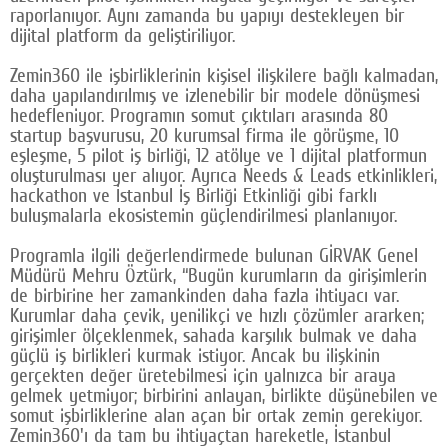
raporlanıyor. Aynı zamanda bu yapıyı destekleyen bir
dijital platform da geliştiriliyor.
Zemin360 ile işbirliklerinin kişisel ilişkilere bağlı kalmadan,
daha yapılandırılmış ve izlenebilir bir modele dönüşmesi
hedefleniyor. Programın somut çıktıları arasında 80
startup başvurusu, 20 kurumsal firma ile görüşme, 10
eşleşme, 5 pilot iş birliği, 12 atölye ve 1 dijital platformun
oluşturulması yer alıyor. Ayrıca Needs & Leads etkinlikleri,
hackathon ve İstanbul İş Birliği Etkinliği gibi farklı
buluşmalarla ekosistemin güçlendirilmesi planlanıyor.
Programla ilgili değerlendirmede bulunan GİRVAK Genel
Müdürü Mehru Öztürk, “Bugün kurumların da girişimlerin
de birbirine her zamankinden daha fazla ihtiyacı var.
Kurumlar daha çevik, yenilikçi ve hızlı çözümler ararken;
girişimler ölçeklenmek, sahada karşılık bulmak ve daha
güçlü iş birlikleri kurmak istiyor. Ancak bu ilişkinin
gerçekten değer üretebilmesi için yalnızca bir araya
gelmek yetmiyor; birbirini anlayan, birlikte düşünebilen ve
somut işbirliklerine alan açan bir ortak zemin gerekiyor.
Zemin360'ı da tam bu ihtiyaçtan hareketle, İstanbul