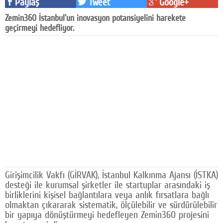
Paylaş
Tweet
Google+
Facebook
Zemin360 İstanbul'un inovasyon potansiyelini harekete
geçirmeyi hedefliyor.
Diziler
Karikatür
Youtube
Polemik
Reklam
Yazarlar
Künye
Girişimcilik Vakfı (GİRVAK), İstanbul Kalkınma Ajansı (İSTKA)
SOSYAL MEDYA
desteği ile kurumsal şirketler ile startuplar arasındaki iş
Facebook
birliklerini kişisel bağlantılara veya anlık fırsatlara bağlı
olmaktan çıkararak sistematik, ölçülebilir ve sürdürülebilir
bir yapıya dönüştürmeyi hedefleyen Zemin360 projesini
Twitter