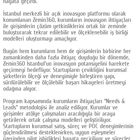
hayata geçirdi.
Google Plus
İstanbul merkezli bir açık inovasyon platformu olarak
konumlanan Zemin360, kurumların inovasyon ihtiyaçları
© 2026 TÜM HAKLARI SAKLIDIR
ile girişimlerin çözüm yetkinliklerini ortak bir zeminde
buluşturarak tekrar edilebilir ve ölçeklenebilir iş birliği
modelleri oluşturmayı amaçlıyor.
Bugün hem kurumların hem de girişimlerin birbirine her
zamankinden daha fazla ihtiyaç duyduğu bir dönemde,
Zemin360 İstanbul'un inovasyon potansiyelini harekete
geçirmeyi hedefliyor. Startupların çevikliğini kurumsal
şirketlerin ölçeği ve deneyimiyle birleştiren yapı,
sürdürülebilir ve ölçülebilir başarı hikayeleri üretmeyi
odağına alıyor.
Program kapsamında kurumların ihtiyaçları “Needs &
Leads” metodolojisi ile analiz ediliyor. Kurumlar ve
girişimler atölye çalışmaları aracılığıyla bir araya
getirilerek ortak çalışma modelleri geliştiriliyor.
Startupların kurumsal satış, süreç ve POC deneyimlerinin
güçlendirilmesi desteklenirken, uygun eşleşmeler
üzerinden pilot işbirlikleri hayata geçiriliyor ve süreçler