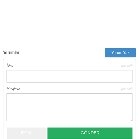
Yorumlar
Yorum Yaz
İsim:
(gerekli)
Mesajınız:
(gerekli)