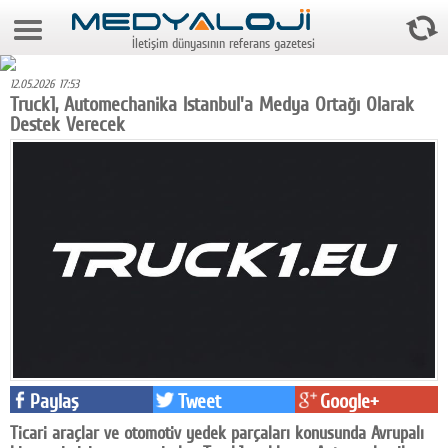
7 Ağustos 2026 22:43:04
İletişim dünyasının referans gazetesi
Anasayfa
12.05.2026 17:53
Foto Galeri
Truck1, Automechanika Istanbul'a Medya Ortağı Olarak
Destek Verecek
Video Galeri
Gazeteler
Medya
Reyting-tiraj
Teknoloji
Televizyon
Dünya
Paylaş
Tweet
Google+
Pr
Ticari araçlar ve otomotiv yedek parçaları konusunda Avrupalı