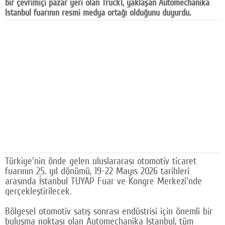
bir çevrimiçi pazar yeri olan Truck1, yaklaşan Automechanika
Facebook
Istanbul fuarının resmi medya ortağı olduğunu duyurdu.
Diziler
Karikatür
Youtube
Polemik
Reklam
Yazarlar
Künye
Türkiye'nin önde gelen uluslararası otomotiv ticaret
fuarının 25. yıl dönümü, 19-22 Mayıs 2026 tarihleri
SOSYAL MEDYA
arasında İstanbul TUYAP Fuar ve Kongre Merkezi'nde
gerçekleştirilecek.
Facebook
Bölgesel otomotiv satış sonrası endüstrisi için önemli bir
Twitter
buluşma noktası olan Automechanika Istanbul, tüm