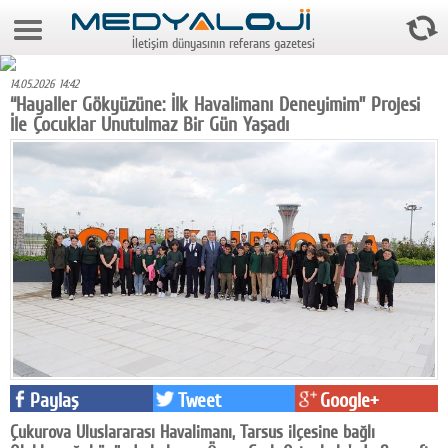
7 Ağustos 2026 22:10:09
İletişim dünyasının referans gazetesi
Anasayfa
14.05.2026 14:42
Foto Galeri
“Hayaller Gökyüzüne: İlk Havalimanı Deneyimim” Projesi
İle Çocuklar Unutulmaz Bir Gün Yaşadı
Video Galeri
Gazeteler
Medya
Reyting-tiraj
Teknoloji
Televizyon
Dünya
Paylaş
Tweet
Google+
Pr
Çukurova Uluslararası Havalimanı, Tarsus ilçesine bağlı