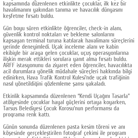
kapsamında düzenlenen etkinlikte çocuklar, ilk kez bir
Google Plus
havalimanını yakından tanıma ve havacılık dünyasını
keşfetme fırsatı buldu.
© 2026 TÜM HAKLARI SAKLIDIR
Gün boyu süren etkinlikte öğrenciler, check-in alanı,
güvenlik kontrol noktaları ve bekleme salonlarını
kapsayan terminal turuna katılarak havalimanı süreçlerini
yerinde deneyimledi. Uçak inceleme alanı ve kabin
ekibiyle bir araya gelen çocuklar, uçuş operasyonlarına
ilişkin merak ettikleri sorulara yanıt alma fırsatı buldu.
ARFF istasyonunu da ziyaret eden öğrenciler, havacılıkta
acil durumlara yönelik müdahale süreçleri hakkında bilgi
edinirken, Hava Trafik Kontrol Kulesi’nde uçak trafiğinin
nasıl yönetildiğini gözlemleme şansı yakaladı.
Etkinlik kapsamında düzenlenen “Kendi Uçağını Tasarla”
atölyesinde çocuklar hayal güçlerini ortaya koyarken,
Tarsus Belediyesi Çocuk Korosu’nun performansı da
programa renk kattı.
Günün sonunda düzenlenen pasta kesim töreni ve anı
köşesinde gerçekleştirilen fotoğraf çekimi ile program