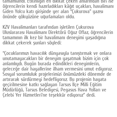
tamamlandı. Etkinliğin en dikkat çeken anlarından biri ise
öğrencilerin kendi hazırladıkları kâğıt uçakları, havalimanı
Giden Yolcu katı girişinde yer alan “Çukurova” yazısı
önünde gökyüzüne uğurlamaları oldu.
KZV Havalimanları tarafından işletilen Çukurova
Uluslararası Havalimanı Direktörü Oğuz Oflaz, öğrencilerin
tamamının ilk kez bir havalimanı deneyimi yaşadığına
dikkat çekerek şunları söyledi:
“Çocuklarımızı havacılık dünyasıyla tanıştırmak ve onlara
unutamayacakları bir deneyim yaşatmak bizim için çok
anlamlıydı. Bugün burada edindikleri deneyimlerin,
geleceğe dair hayallerine ilham vermesini umut ediyoruz.
Sosyal sorumluluk projelerimizi önümüzdeki dönemde de
artırarak sürdürmeyi hedefliyoruz. Bu projenin hayata
geçirilmesine katkı sağlayan Tarsus İlçe Milli Eğitim
Müdürlüğü, Tarsus Belediyesi, Pegasus Hava Yolları ve
Çelebi Yer Hizmetleri’ne teşekkür ediyoruz” dedi.