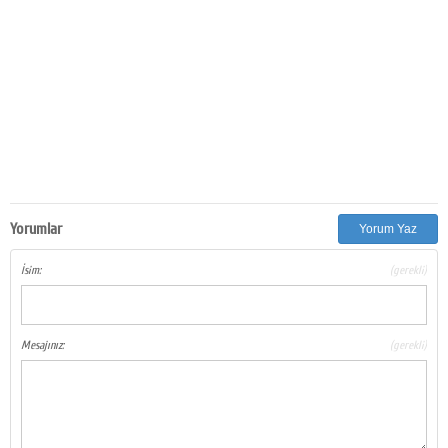
Yorumlar
Yorum Yaz
İsim:
(gerekli)
Mesajınız:
(gerekli)