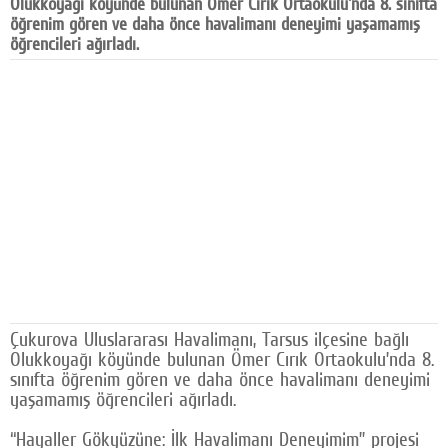
Olukkoyağı köyünde bulunan Ömer Cırık Ortaokulu'nda 8. sınıfta
Facebook
öğrenim gören ve daha önce havalimanı deneyimi yaşamamış
öğrencileri ağırladı.
Diziler
Karikatür
Youtube
Polemik
Reklam
Yazarlar
Künye
Çukurova Uluslararası Havalimanı, Tarsus ilçesine bağlı
SOSYAL MEDYA
Olukkoyağı köyünde bulunan Ömer Cırık Ortaokulu’nda 8.
sınıfta öğrenim gören ve daha önce havalimanı deneyimi
Facebook
yaşamamış öğrencileri ağırladı.
Twitter
“Hayaller Gökyüzüne: İlk Havalimanı Deneyimim” projesi