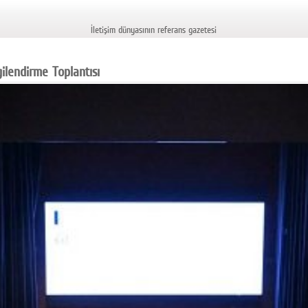
İletişim dünyasının referans gazetesi
ilendirme Toplantısı