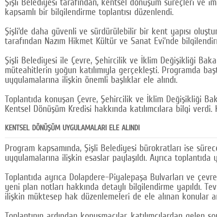
Şişli Belediyesi tarafından, kentsel dönüşüm süreçleri ve i
kapsamlı bir bilgilendirme toplantısı düzenlendi.
Şişli’de daha güvenli ve sürdürülebilir bir kent yapısı oluş
tarafından Nazım Hikmet Kültür ve Sanat Evi’nde bilgilendirm
Şişli Belediyesi ile Çevre, Şehircilik ve İklim Değişikliği Ba
müteahitlerin yoğun katılımıyla gerçekleşti. Programda başt
uygulamalarına ilişkin önemli başlıklar ele alındı.
Toplantıda konuşan Çevre, Şehircilik ve İklim Değişikliği B
Kentsel Dönüşüm Kredisi hakkında katılımcılara bilgi verdi. 
KENTSEL DÖNÜŞÜM UYGULAMALARI ELE ALINDI
Program kapsamında, Şişli Belediyesi bürokratları ise sürece
uygulamalarına ilişkin esaslar paylaşıldı. Ayrıca toplantıda
Toplantıda ayrıca Dolapdere–Piyalepaşa Bulvarları ve çevr
yeni plan notları hakkında detaylı bilgilendirme yapıldı. Tev
ilişkin müktesep hak düzenlemeleri de ele alınan konular ar
Toplantının ardından konuşmacılar, katılımcılardan gelen sor