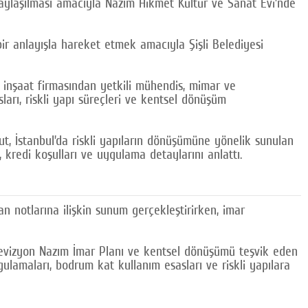
 paylaşılması amacıyla Nazım Hikmet Kültür ve Sanat Evi’nde
bir anlayışla hareket etmek amacıyla Şişli Belediyesi
çok inşaat firmasından yetkili mühendis, mimar ve
arı, riskli yapı süreçleri ve kentsel dönüşüm
ut, İstanbul’da riskli yapıların dönüşümüne yönelik sunulan
 kredi koşulları ve uygulama detaylarını anlattı.
an notlarına ilişkin sunum gerçekleştirirken, imar
Revizyon Nazım İmar Planı ve kentsel dönüşümü teşvik eden
ygulamaları, bodrum kat kullanım esasları ve riskli yapılara