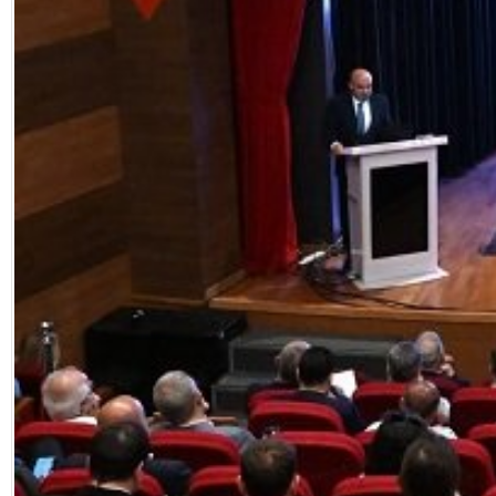
Facebook
Diziler
Karikatür
Youtube
Polemik
Reklam
Yazarlar
Künye
SOSYAL MEDYA
Facebook
Twitter