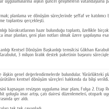
mar uygulamalarına ilişkin güncel gelişmelerin vatandaşlarla
turmak; planlama ve dönüşüm süreçlerinde şeffaf ve katılımcı 
e toplantısı gerçekleşti.
kanlığı bürokratlarının hazır bulunduğu toplantı, özellikle bir
a imar planları, yeni plan notları olmak üzere yapılaşma esasl
akanlığı Kentsel Dönüşüm Başkanlığı temsilcisi Gökhan Karabul
Karabulut, 3 milyon liralık destek paketinin başvuru süreciyle,
 ilişkin genel değerlendirmelerde bulundular. Yürürlükteki pl
 yürütülen kentsel dönüşüm süreçleri hakkında da bilgi verildi.
esini kapsayan revizyon uygulama imar planı, Fulya 2. Etap 
hit yoluyla imar artışı, çatı dairesi düzenlemeleri, otopark u
asında yer aldı.
uları tek tek cevapladı.