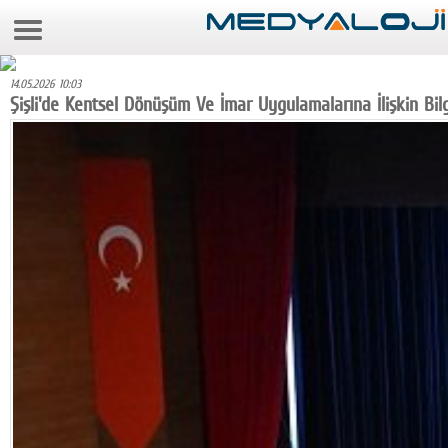
7 Ağustos 2026 19:47:01
Anasayfa
14.05.2026 10:03
Foto Galeri
Şişli'de Kentsel Dönüşüm Ve İmar Uygulamalarına İlişkin Bilg
Video Galeri
Gazeteler
Medya
Reyting-tiraj
Teknoloji
Televizyon
Dünya
Pr