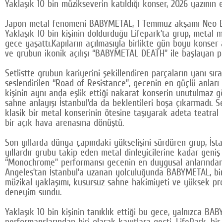
Yaklaşık 10 bin müzikseverin katıldığı konser, 2026 yazının 
Japon metal fenomeni BABYMETAL, 1 Temmuz akşamı Neo Even
Yaklaşık 10 bin kişinin doldurduğu Lifepark’ta grup, metal
gece yaşattı.Kapıların açılmasıyla birlikte gün boyu konser 
ve grubun ikonik açılışı “BABYMETAL DEATH” ile başlayan pe
Setlistte grubun kariyerini şekillendiren parçaların yanı sı
seslendirilen “Road of Resistance”, gecenin en güçlü anları 
kişinin aynı anda eşlik ettiği nakarat konserin unutulmaz g
sahne anlayışı İstanbul’da da beklentileri boşa çıkarmadı. S
klasik bir metal konserinin ötesine taşıyarak adeta teatral b
bir açık hava arenasına dönüştü.
Son yıllarda dünya çapındaki yükselişini sürdüren grup, İst
yıllardır grubu takip eden metal dinleyicilerine kadar geniş
“Monochrome” performansı gecenin en duygusal anlarından b
Angeles’tan İstanbul’a uzanan yolculuğunda BABYMETAL, bir 
müzikal yaklaşımı, kusursuz sahne hakimiyeti ve yüksek prodü
deneyim sundu.
Yaklaşık 10 bin kişinin tanıklık ettiği bu gece, yalnızca BA
performanslarından biri olarak kayıtlara geçti. LifePark, 