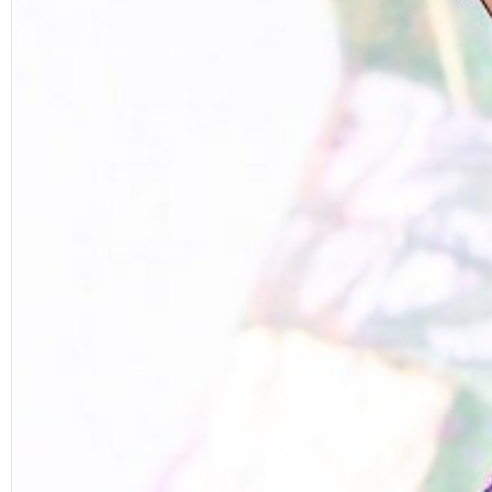
Facebook
Diziler
Karikatür
Youtube
Polemik
Reklam
Yazarlar
Künye
SOSYAL MEDYA
Facebook
Twitter