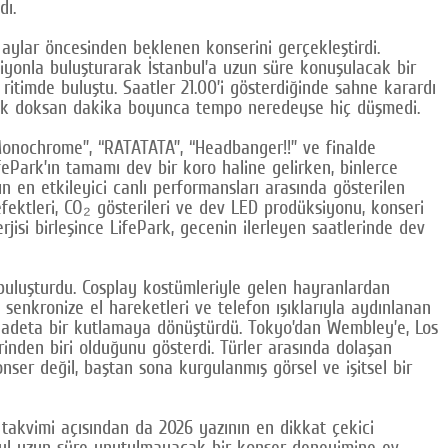
dı.
lar öncesinden beklenen konserini gerçekleştirdi.
iyonla buluşturarak İstanbul’a uzun süre konuşulacak bir
 ritimde buluştu. Saatler 21.00’i gösterdiğinde sahne karardı
laşık doksan dakika boyunca tempo neredeyse hiç düşmedi.
 “Monochrome”, “RATATATA”, “Headbanger!!” ve finalde
fePark’ın tamamı dev bir koro haline gelirken, binlerce
n en etkileyici canlı performansları arasında gösterilen
efektleri, CO₂ gösterileri ve dev LED prodüksiyonu, konseri
rjisi birleşince LifePark, gecenin ilerleyen saatlerinde dev
 buluşturdu. Cosplay kostümleriyle gelen hayranlardan
 senkronize el hareketleri ve telefon ışıklarıyla aydınlanan
i adeta bir kutlamaya dönüştürdü. Tokyo’dan Wembley’e, Los
inden biri olduğunu gösterdi. Türler arasında dolaşan
nser değil, baştan sona kurgulanmış görsel ve işitsel bir
r takvimi açısından da 2026 yazının en dikkat çekici
anbul uzun süre unutulmayacak bir konser deneyimine ev