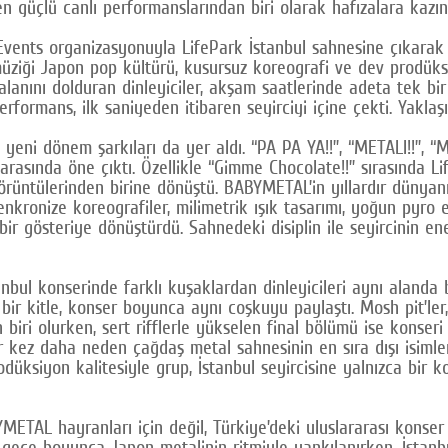
en güçlü canlı performanslarından biri olarak hafızalara kazın
ts organizasyonuyla LifePark İstanbul sahnesine çıkarak ay
 müziği Japon pop kültürü, kusursuz koreografi ve dev prodüks
alanını dolduran dinleyiciler, akşam saatlerinde adeta tek bir
rformans, ilk saniyeden itibaren seyirciyi içine çekti. Yak
ra yeni dönem şarkıları da yer aldı. “PA PA YA!!”, “METALI!!”,
arasında öne çıktı. Özellikle “Gimme Chocolate!!” sırasında Li
örüntülerinden birine dönüştü. BABYMETAL’in yıllardır dünyanı
enkronize koreografiler, milimetrik ışık tasarımı, yoğun pyro 
ir gösteriye dönüştürdü. Sahnedeki disiplin ile seyircinin ene
anbul konserinde farklı kuşaklardan dinleyicileri aynı alanda
 bir kitle, konser boyunca aynı coşkuyu paylaştı. Mosh pit’ler,
iri olurken, sert rifflerle yükselen final bölümü ise konser
kez daha neden çağdaş metal sahnesinin en sıra dışı isimler
ksiyon kalitesiyle grup, İstanbul seyircisine yalnızca bir ko
BYMETAL hayranları için değil, Türkiye’deki uluslararası konse
bir gece boyunca Japon metalinin ritmiyle yankılanırken, İst