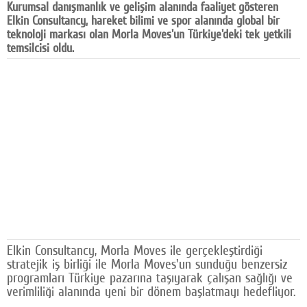
Kurumsal danışmanlık ve gelişim alanında faaliyet gösteren
Facebook
Elkin Consultancy, hareket bilimi ve spor alanında global bir
teknoloji markası olan Morla Moves'un Türkiye'deki tek yetkili
Diziler
temsilcisi oldu.
Karikatür
Youtube
Polemik
Reklam
Yazarlar
Künye
SOSYAL MEDYA
Elkin Consultancy, Morla Moves ile gerçekleştirdiği
stratejik iş birliği ile Morla Moves'un sunduğu benzersiz
Facebook
programları Türkiye pazarına taşıyarak çalışan sağlığı ve
verimliliği alanında yeni bir dönem başlatmayı hedefliyor.
Twitter