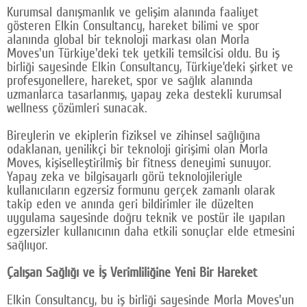
Kurumsal danışmanlık ve gelişim alanında faaliyet
Google Plus
gösteren Elkin Consultancy, hareket bilimi ve spor
alanında global bir teknoloji markası olan Morla
© 2026 TÜM HAKLARI SAKLIDIR
Moves'un Türkiye'deki tek yetkili temsilcisi oldu. Bu iş
birliği sayesinde Elkin Consultancy, Türkiye’deki şirket ve
profesyonellere, hareket, spor ve sağlık alanında
uzmanlarca tasarlanmış, yapay zeka destekli kurumsal
wellness çözümleri sunacak.
Bireylerin ve ekiplerin fiziksel ve zihinsel sağlığına
odaklanan, yenilikçi bir teknoloji girişimi olan Morla
Moves, kişiselleştirilmiş bir fitness deneyimi sunuyor.
Yapay zeka ve bilgisayarlı görü teknolojileriyle
kullanıcıların egzersiz formunu gerçek zamanlı olarak
takip eden ve anında geri bildirimler ile düzelten
uygulama sayesinde doğru teknik ve postür ile yapılan
egzersizler kullanıcının daha etkili sonuçlar elde etmesini
sağlıyor.
Çalışan Sağlığı ve İş Verimliliğine Yeni Bir Hareket
Elkin Consultancy, bu iş birliği sayesinde Morla Moves'un