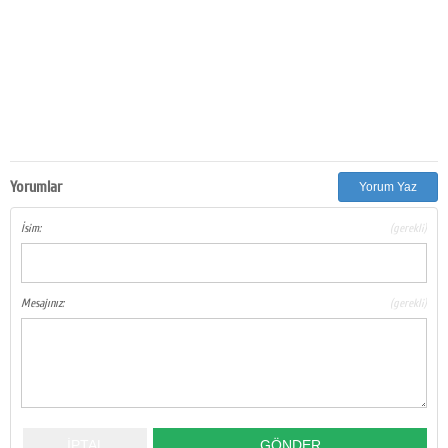
Yorumlar
Yorum Yaz
İsim:
(gerekli)
Mesajınız:
(gerekli)