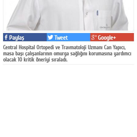
Facebook
Diziler
Karikatür
Paylaş
Tweet
Google+
Youtube
Central Hospital Ortopedi ve Travmatoloji Uzmanı Can Yapıcı,
masa başı çalışanlarının omurga sağlığını korumasına yardımcı
Polemik
olacak 10 kritik öneriyi sıraladı.
Reklam
Yazarlar
Künye
SOSYAL MEDYA
Facebook
Twitter