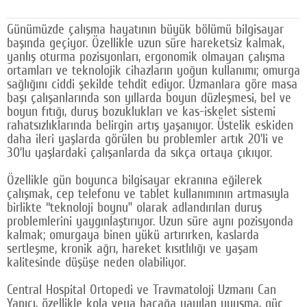
Google Plus
Günümüzde çalışma hayatının büyük bölümü bilgisayar
başında geçiyor. Özellikle uzun süre hareketsiz kalmak,
© 2026 TÜM HAKLARI SAKLIDIR
yanlış oturma pozisyonları, ergonomik olmayan çalışma
ortamları ve teknolojik cihazların yoğun kullanımı; omurga
sağlığını ciddi şekilde tehdit ediyor. Uzmanlara göre masa
başı çalışanlarında son yıllarda boyun düzleşmesi, bel ve
boyun fıtığı, duruş bozuklukları ve kas-iskelet sistemi
rahatsızlıklarında belirgin artış yaşanıyor. Üstelik eskiden
daha ileri yaşlarda görülen bu problemler artık 20’li ve
30’lu yaşlardaki çalışanlarda da sıkça ortaya çıkıyor.
Özellikle gün boyunca bilgisayar ekranına eğilerek
çalışmak, cep telefonu ve tablet kullanımının artmasıyla
birlikte “teknoloji boynu” olarak adlandırılan duruş
problemlerini yaygınlaştırıyor. Uzun süre aynı pozisyonda
kalmak; omurgaya binen yükü artırırken, kaslarda
sertleşme, kronik ağrı, hareket kısıtlılığı ve yaşam
kalitesinde düşüşe neden olabiliyor.
Central Hospital Ortopedi ve Travmatoloji Uzmanı Can
Yapıcı, özellikle kola veya bacağa yayılan uyuşma, güç