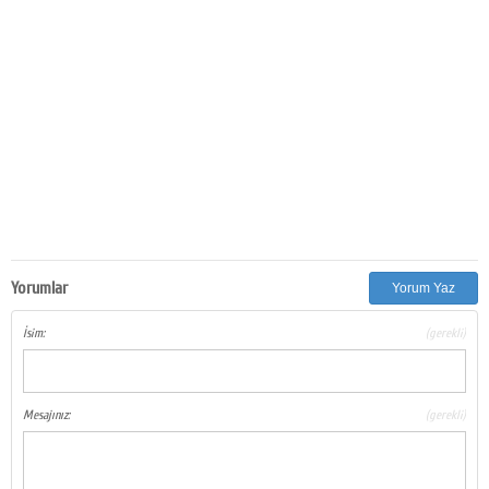
Yorumlar
Yorum Yaz
İsim:
(gerekli)
Mesajınız:
(gerekli)