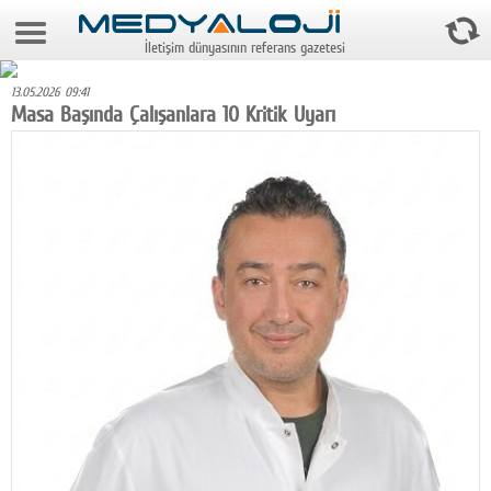
9 Ağustos 2026 10:03:47
İletişim dünyasının referans gazetesi
Anasayfa
13.05.2026 09:41
Foto Galeri
Masa Başında Çalışanlara 10 Kritik Uyarı
Video Galeri
Gazeteler
Medya
Reyting-tiraj
Teknoloji
Televizyon
Dünya
Pr