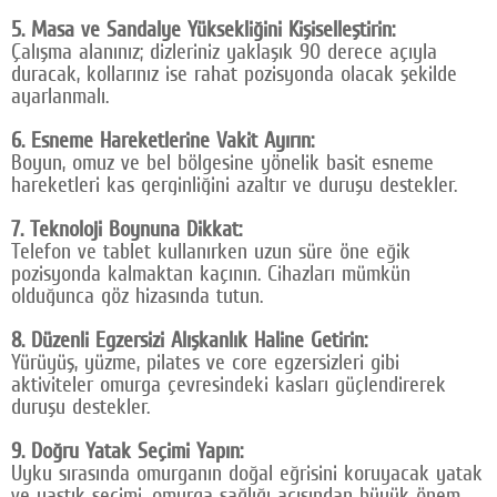
5. Masa ve Sandalye Yüksekliğini Kişiselleştirin:
Çalışma alanınız; dizleriniz yaklaşık 90 derece açıyla
duracak, kollarınız ise rahat pozisyonda olacak şekilde
ayarlanmalı.
6. Esneme Hareketlerine Vakit Ayırın:
Boyun, omuz ve bel bölgesine yönelik basit esneme
hareketleri kas gerginliğini azaltır ve duruşu destekler.
7. Teknoloji Boynuna Dikkat:
Telefon ve tablet kullanırken uzun süre öne eğik
pozisyonda kalmaktan kaçının. Cihazları mümkün
olduğunca göz hizasında tutun.
8. Düzenli Egzersizi Alışkanlık Haline Getirin:
Yürüyüş, yüzme, pilates ve core egzersizleri gibi
aktiviteler omurga çevresindeki kasları güçlendirerek
duruşu destekler.
9. Doğru Yatak Seçimi Yapın:
Uyku sırasında omurganın doğal eğrisini koruyacak yatak
ve yastık seçimi, omurga sağlığı açısından büyük önem