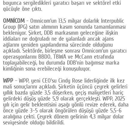
boyunca sergiledikleri yaratıcı başarı ve sektörel etki
gücüyle öne çıktı.
OMNİCOM
- Omnicom’un 13,5 milyar dolarlık Interpublic
Group (IPG) satın alımının kasım sonunda tamamlanması
bekleniyor. Şirket, DDB markasının geleceğine ilişkin
iddiaları ne doğruladı ne de yalanladı ancak ajans
ağlarını yeniden yapılandırma sürecinde olduğunu
açıkladı. Sektörde, birleşme sonrası Omnicom’un yaratıcı
operasyonlarını BBDO, TBWA ve McCann etrafında
toplayabileceği, bu durumda DDB’nin bağımsız marka
kimliğinin sona erebileceği konuşuluyor.
WPP
- WPP, yeni CEO’su Cindy Rose liderliğinde ilk kez
mali sonuçlarını açıkladı. Şirketin üçüncü çeyrek gelirleri
yıllık bazda yüzde 3,5 düşerken, geçiş maliyetleri hariç
gelirdeki düşüş yüzde 5,9 olarak gerçekleşti. WPP, 2025
yılı için gelir beklentisini aşağı yönlü revize ederek, daha
önce yüzde 3–5 olarak öngörülen düşüşü yüzde 5,5–6
aralığına çekti. Çeyrek dönem gelirinin 4,3 milyar dolar
seviyesinde olduğu bildirildi.