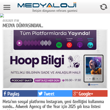
10 Ağustos 2026 11:39:32
İletişim dünyasının referans gazetesi
Anasayfa
03.11.2025 17:56
Foto Galeri
MEDYA DÜNYASINDAN...
Video Galeri
Gazeteler
Medya
Reyting-tiraj
Teknoloji
Televizyon
Paylaş
Tweet
Google+
Dünya
Meta'nın sosyal platformu Instagram, yeni özelliğini kullanıma
Pr
sundu... Adweek Agency of the Year için 2025 yılı kısa listesi