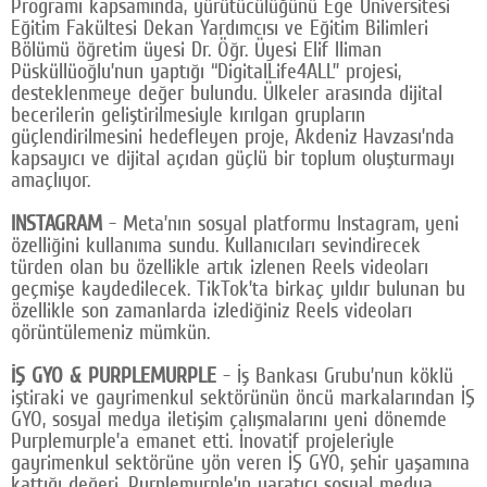
Programı kapsamında, yürütücülüğünü Ege Üniversitesi
Eğitim Fakültesi Dekan Yardımcısı ve Eğitim Bilimleri
Bölümü öğretim üyesi Dr. Öğr. Üyesi Elif Iliman
Püsküllüoğlu’nun yaptığı “DigitalLife4ALL” projesi,
desteklenmeye değer bulundu. Ülkeler arasında dijital
becerilerin geliştirilmesiyle kırılgan grupların
güçlendirilmesini hedefleyen proje, Akdeniz Havzası’nda
kapsayıcı ve dijital açıdan güçlü bir toplum oluşturmayı
amaçlıyor.
INSTAGRAM
- Meta’nın sosyal platformu Instagram, yeni
özelliğini kullanıma sundu. Kullanıcıları sevindirecek
türden olan bu özellikle artık izlenen Reels videoları
geçmişe kaydedilecek. TikTok’ta birkaç yıldır bulunan bu
özellikle son zamanlarda izlediğiniz Reels videoları
görüntülemeniz mümkün.
İŞ GYO & PURPLEMURPLE
- İş Bankası Grubu’nun köklü
iştiraki ve gayrimenkul sektörünün öncü markalarından İŞ
GYO, sosyal medya iletişim çalışmalarını yeni dönemde
Purplemurple’a emanet etti. İnovatif projeleriyle
gayrimenkul sektörüne yön veren İŞ GYO, şehir yaşamına
kattığı değeri, Purplemurple’ın yaratıcı sosyal medya