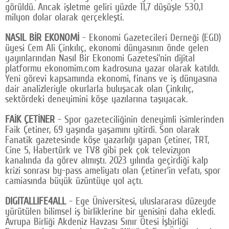
görüldü. Ancak işletme geliri yüzde 11,7 düşüşle 530,1
Google Plus
milyon dolar olarak gerçekleşti.
© 2026 TÜM HAKLARI SAKLIDIR
NASIL BİR EKONOMİ
- Ekonomi Gazetecileri Derneği (EGD)
üyesi Cem Ali Çinkılıç, ekonomi dünyasının önde gelen
yayınlarından Nasıl Bir Ekonomi Gazetesi’nin dijital
platformu ekonomim.com kadrosuna yazar olarak katıldı.
Yeni görevi kapsamında ekonomi, finans ve iş dünyasına
dair analizleriyle okurlarla buluşacak olan Çinkılıç,
sektördeki deneyimini köşe yazılarına taşıyacak.
FAİK ÇETİNER
- Spor gazeteciliğinin deneyimli isimlerinden
Faik Çetiner, 69 yaşında yaşamını yitirdi. Son olarak
Fanatik gazetesinde köşe yazarlığı yapan Çetiner, TRT,
Cine 5, Habertürk ve TV8 gibi pek çok televizyon
kanalında da görev almıştı. 2023 yılında geçirdiği kalp
krizi sonrası by-pass ameliyatı olan Çetiner’in vefatı, spor
camiasında büyük üzüntüye yol açtı.
DIGITALLIFE4ALL
- Ege Üniversitesi, uluslararası düzeyde
yürütülen bilimsel iş birliklerine bir yenisini daha ekledi.
Avrupa Birliği Akdeniz Havzası Sınır Ötesi İşbirliği