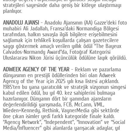
stratejileri sayesinde daha geniş bir kitleye ulaştırmayı
planlıyor.
ANADOLU AJANSI
- Anadolu Ajansının (AA) Gazze'deki foto
muhabiri Ali Jadallah, Fransa'daki Normandiya Bölgesi
tarafından, halkın savaşla ilgili bilgilere erişebilmesini
sağlamak için tehlikeli koşullarda çalışan gazetecilere
saygı göstermek amaçlı verilen yıllık ödül “The Bayeux
Calvados-Normandy Award”da, Fotoğraf Kategorisi
Uluslararası Nikon Jürisi üçüncülük ödülüne layık görüldü.
ADWEEK AGENCY OF THE YEAR
- Reklam ve pazarlama
dünyasının en prestijli ödüllerinden biri olan Adweek
Agency of the Year için 2025 yılı kısa listesi açıklandı.
1985’ten bu yana yaratıcılık ve stratejik vizyonun simgesi
kabul edilen ödül, bu yıl 40. kez sahiplerini bulmaya
hazırlanıyor. Dünyanın dört bir yanından ajansların
değerlendirildiği yarışmada, FCB, McCann, VML,
Wieden+Kennedy, Rethink, VaynerMedia gibi sektörde
öne çıkan isimler yedi farklı kategoride finale kaldı.
“Agency Network”, “Independent”, “Innovation” ve “Social
Media/Influencer” gibi alanlarda yarışacak adaylar, yıl