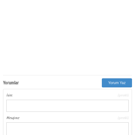
Yorumlar
Yorum Yaz
İsim:
(gerekli)
Mesajınız:
(gerekli)