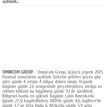
açıklandı...
Facebook
Diziler
Karikatür
Youtube
Polemik
Reklam
Yazarlar
OMNICOM GROUP
- Omnicom Group, üçüncü çeyrek 2025
Künye
finansal sonuçlarını açıkladı. Şirketin gelirleri geçen yıla
göre yüzde 4 artışla 4 milyar dolara ulaştı. Organik
SOSYAL MEDYA
büyüme yüzde 2,6 seviyesinde gerçekleşirken, medya ve
reklam bölümü bu büyümeyi yüzde 9,1 ile sürükledi.
Facebook
Bölgesel bazda en yüksek büyüme Latin Amerika’da
(yüzde 27,3) kaydedilirken, ABD’de yüzde 4,6, İngiltere’de
Twitter
yüzde 3,7 ve Orta Doğu & Afrika’da yüzde 5,9 artış