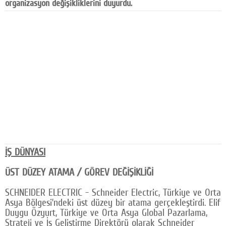
organizasyon değişikliklerini duyurdu.
Facebook
Diziler
Karikatür
Youtube
Polemik
Reklam
Yazarlar
İŞ DÜNYASI
Künye
ÜST DÜZEY ATAMA / GÖREV DEĞİŞİKLİĞİ
SOSYAL MEDYA
SCHNEIDER ELECTRIC - Schneider Electric, Türkiye ve Orta
Facebook
Asya Bölgesi’ndeki üst düzey bir atama gerçekleştirdi. Elif
Duygu Özyurt, Türkiye ve Orta Asya Global Pazarlama,
Twitter
Strateji ve İş Geliştirme Direktörü olarak Schneider