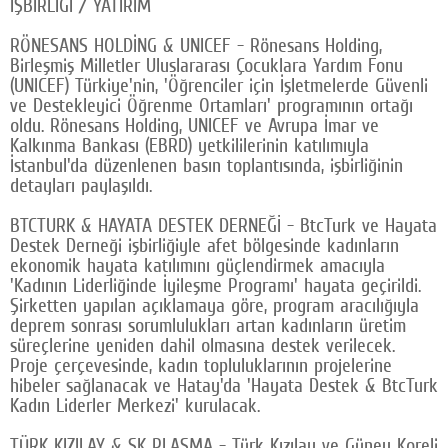
İŞBİRLİĞİ / YATIRIM
RÖNESANS HOLDİNG & UNICEF - Rönesans Holding,
Birleşmiş Milletler Uluslararası Çocuklara Yardım Fonu
(UNICEF) Türkiye'nin, 'Öğrenciler için İşletmelerde Güvenli
ve Destekleyici Öğrenme Ortamları' programının ortağı
oldu. Rönesans Holding, UNICEF ve Avrupa İmar ve
Kalkınma Bankası (EBRD) yetkililerinin katılımıyla
İstanbul'da düzenlenen basın toplantısında, işbirliğinin
detayları paylaşıldı.
BTCTURK & HAYATA DESTEK DERNEĞİ - BtcTurk ve Hayata
Destek Derneği işbirliğiyle afet bölgesinde kadınların
ekonomik hayata katılımını güçlendirmek amacıyla
'Kadının Liderliğinde İyileşme Programı' hayata geçirildi.
Şirketten yapılan açıklamaya göre, program aracılığıyla
deprem sonrası sorumlulukları artan kadınların üretim
süreçlerine yeniden dahil olmasına destek verilecek.
Proje çerçevesinde, kadın topluluklarının projelerine
hibeler sağlanacak ve Hatay'da 'Hayata Destek & BtcTurk
Kadın Liderler Merkezi' kurulacak.
TÜRK KIZILAY & SK PLASMA - Türk Kızılay ve Güney Koreli