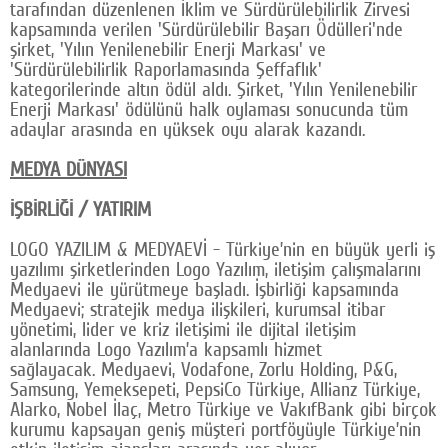
tarafından düzenlenen İklim ve Sürdürülebilirlik Zirvesi
kapsamında verilen 'Sürdürülebilir Başarı Ödülleri'nde
şirket, 'Yılın Yenilenebilir Enerji Markası' ve
'Sürdürülebilirlik Raporlamasında Şeffaflık'
kategorilerinde altın ödül aldı. Şirket, 'Yılın Yenilenebilir
Enerji Markası' ödülünü halk oylaması sonucunda tüm
adaylar arasında en yüksek oyu alarak kazandı.
MEDYA DÜNYASI
İŞBİRLİĞİ / YATIRIM
LOGO YAZILIM & MEDYAEVİ - Türkiye’nin en büyük yerli iş
yazılımı şirketlerinden Logo Yazılım, iletişim çalışmalarını
Medyaevi ile yürütmeye başladı. İşbirliği kapsamında
Medyaevi; stratejik medya ilişkileri, kurumsal itibar
yönetimi, lider ve kriz iletişimi ile dijital iletişim
alanlarında Logo Yazılım’a kapsamlı hizmet
sağlayacak. Medyaevi, Vodafone, Zorlu Holding, P&G,
Samsung, Yemeksepeti, PepsiCo Türkiye, Allianz Türkiye,
Alarko, Nobel İlaç, Metro Türkiye ve VakıfBank gibi birçok
kurumu kapsayan geniş müşteri portföyüyle Türkiye’nin