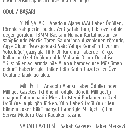
etkin iletişim ajansları arasında yer alıyor.
ÖDÜL / BAŞARI
· YENİ ŞAFAK - Anadolu Ajansı (AA) Haber Ödülleri,
törenle sahiplerini buldu. Yeni Şafak, bu yıl iki özel ödüle
değer görüldü. TBMM Başkanı Numan Kurtulmuş’un ev
sahipliğinde Meclis Tören Salonu’nda düzenlenen törende,
Ayşe Olgun “İstasyondaki Şair: Yahya Kemal'in Erzurum
Yolculuğu” yazısıyla Türk Dil Kurumu Haberde Türkçe
Kullanımı Özel Ödülünü aldı. Muhabir Dilber Dural ise
“Filistinliler acılarında bile Allah'a hamdedince Müslüman
oldum” haberleriyle Halide Edip Kadın Gazeteciler Özel
Ödülüne layık görüldü.
· MİLLİYET - Anadolu Ajansı Haber Ödülleri’nden
Milliyet Gazetesi iki önemli ödülle döndü. Milliyet’in
duayen Fotomuhabiri Mustafa İstemi Parlamento Özel
Ödülü’ne layık görülürken, Yılın Haberi Ödülü’nü “Ben
Bilmem Joker Bilir” manşet haberiyle Milliyet Eğitim
Servisi Müdürü Ozan Kadüker kazandı.
· SABAH GAZETESİ - Sabah Gazetesi Haber Merkezi