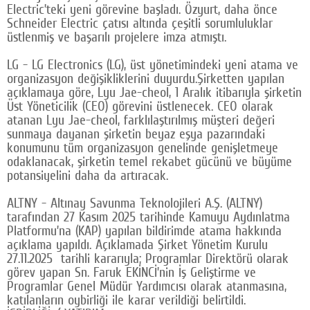
Electric’teki yeni görevine başladı. Özyurt, daha önce
Google Plus
Schneider Electric çatısı altında çeşitli sorumluluklar
üstlenmiş ve başarılı projelere imza atmıştı.
© 2026 TÜM HAKLARI SAKLIDIR
LG - LG Electronics (LG), üst yönetimindeki yeni atama ve
organizasyon değişikliklerini duyurdu.Şirketten yapılan
açıklamaya göre, Lyu Jae-cheol, 1 Aralık itibarıyla şirketin
Üst Yöneticilik (CEO) görevini üstlenecek. CEO olarak
atanan Lyu Jae-cheol, farklılaştırılmış müşteri değeri
sunmaya dayanan şirketin beyaz eşya pazarındaki
konumunu tüm organizasyon genelinde genişletmeye
odaklanacak, şirketin temel rekabet gücünü ve büyüme
potansiyelini daha da artıracak.
ALTNY - Altınay Savunma Teknolojileri A.Ş. (ALTNY)
tarafından 27 Kasım 2025 tarihinde Kamuyu Aydınlatma
Platformu’na (KAP) yapılan bildirimde atama hakkında
açıklama yapıldı. Açıklamada Şirket Yönetim Kurulu
27.11.2025 tarihli kararıyla; Programlar Direktörü olarak
görev yapan Sn. Faruk EKİNCİ’nin İş Geliştirme ve
Programlar Genel Müdür Yardımcısı olarak atanmasına,
katılanların oybirliği ile karar verildiği belirtildi.