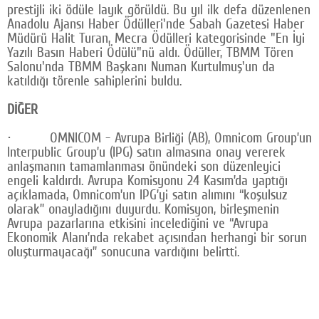
prestijli iki ödüle layık görüldü. Bu yıl ilk defa düzenlenen
Anadolu Ajansı Haber Ödülleri'nde Sabah Gazetesi Haber
Müdürü Halit Turan, Mecra Ödülleri kategorisinde "En İyi
Yazılı Basın Haberi Ödülü"nü aldı. Ödüller, TBMM Tören
Salonu'nda TBMM Başkanı Numan Kurtulmuş'un da
katıldığı törenle sahiplerini buldu.
DİĞER
· OMNICOM - Avrupa Birliği (AB), Omnicom Group’un
Interpublic Group’u (IPG) satın almasına onay vererek
anlaşmanın tamamlanması önündeki son düzenleyici
engeli kaldırdı. Avrupa Komisyonu 24 Kasım’da yaptığı
açıklamada, Omnicom’un IPG’yi satın alımını “koşulsuz
olarak” onayladığını duyurdu. Komisyon, birleşmenin
Avrupa pazarlarına etkisini incelediğini ve “Avrupa
Ekonomik Alanı’nda rekabet açısından herhangi bir sorun
oluşturmayacağı” sonucuna vardığını belirtti.