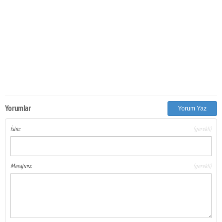
Yorumlar
Yorum Yaz
İsim:
(gerekli)
Mesajınız:
(gerekli)