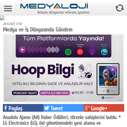
8 Ağustos 2026 19:56:58
İletişim dünyasının referans gazetesi
Anasayfa
28.11.2025 17:36
Foto Galeri
Medya ve İş Dünyasında Gündem
Video Galeri
Gazeteler
Medya
Reyting-tiraj
Teknoloji
Televizyon
Paylaş
Tweet
Google+
Dünya
Anadolu Ajansı (AA) Haber Ödülleri, törenle sahiplerini buldu. *
Pr
LG Electronics (LG), üst yönetimindeki yeni atama ve