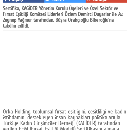
Facebook
Sertifika, KAGİDER Yönetim Kurulu Üyeleri ve Özel Sektör ve
Fırsat Eşitliği Komitesi Liderleri Özlem Demirci Duyarlar ile Av.
Diziler
Zeynep Yağmur tarafından, Büşra Orakçıoğlu Biberoğlu'na
takdim edildi.
Karikatür
Youtube
Polemik
Reklam
Yazarlar
Künye
SOSYAL MEDYA
Orka Holding, toplumsal fırsat eşitliğini, çeşitliliği ve kadın
Facebook
istihdamını destekleyen insan kaynakları politikalarıyla
Türkiye Kadın Girişimciler Derneği (KAGİDER) tarafından
Twitter
verilen FEM (Fırsat Eşitliği Modeli) Sertifikasını almaya