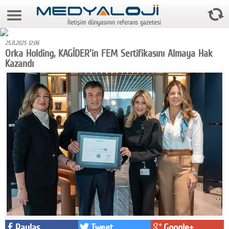
8 Ağustos 2026 7:35:17
İletişim dünyasının referans gazetesi
Anasayfa
25.11.2025 12:06
Foto Galeri
Orka Holding, KAGİDER'in FEM Sertifikasını Almaya Hak
Kazandı
Video Galeri
Gazeteler
Medya
Reyting-tiraj
Teknoloji
Televizyon
Dünya
Pr
Paylaş
Tweet
Google+