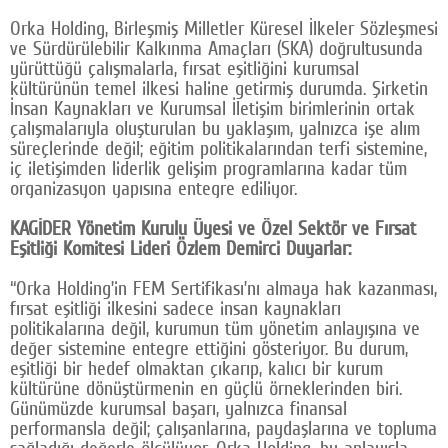
Orka Holding, Birleşmiş Milletler Küresel İlkeler Sözleşmesi
ve Sürdürülebilir Kalkınma Amaçları (SKA) doğrultusunda
yürüttüğü çalışmalarla, fırsat eşitliğini kurumsal
kültürünün temel ilkesi haline getirmiş durumda. Şirketin
İnsan Kaynakları ve Kurumsal İletişim birimlerinin ortak
çalışmalarıyla oluşturulan bu yaklaşım, yalnızca işe alım
süreçlerinde değil; eğitim politikalarından terfi sistemine,
iç iletişimden liderlik gelişim programlarına kadar tüm
organizasyon yapısına entegre ediliyor.
KAGİDER Yönetim Kurulu Üyesi ve Özel Sektör ve Fırsat
Eşitliği Komitesi Lideri Özlem Demirci Duyarlar:
“Orka Holding’in FEM Sertifikası’nı almaya hak kazanması,
fırsat eşitliği ilkesini sadece insan kaynakları
politikalarına değil, kurumun tüm yönetim anlayışına ve
değer sistemine entegre ettiğini gösteriyor. Bu durum,
eşitliği bir hedef olmaktan çıkarıp, kalıcı bir kurum
kültürüne dönüştürmenin en güçlü örneklerinden biri.
Günümüzde kurumsal başarı, yalnızca finansal
performansla değil; çalışanlarına, paydaşlarına ve topluma
sağladığı değerle ölçülüyor. Orka Holding, bu anlayışla