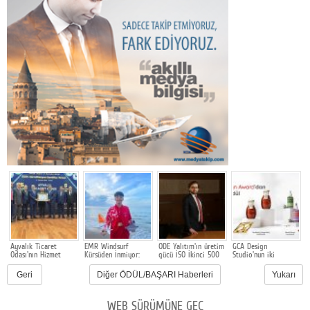
Ayvalık Ticaret
EMR Windsurf
ODE Yalıtım'ın üretim
GCA Design
E
Odası'nın Hizmet
Kürsüden İnmiyor:
gücü İSO İkinci 500
Studio'nun iki
L
Kalitesi 4. Kez
Berk Pala Avrupa
Listesinde tescillendi
tasarımına
d
Tescillendi
ikincisi
uluslararası ödül
Geri
Diğer ÖDÜL/BAŞARI Haberleri
Yukarı
WEB SÜRÜMÜNE GEÇ