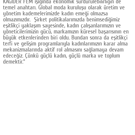
KAGİDER FEM ışığında ekonomik sürdürülebilirliğin de
temel anahtarı. Global moda kuruluşu olarak üretim ve
yönetim kademelerimizde kadın emeği olmazsa
olmazımızdır. Şirket politikalarımızda benimsediğimiz
eşitlikçi yaklaşım sayesinde, kadın çalışanlarımızın ve
yöneticilerimizin gücü, markamızın küresel başarısının en
büyük etkenlerinden biri oldu. Bundan sonra da eşitlikçi
terfi ve gelişim programlarıyla kadınlarımızın karar alma
mekanizmalarında aktif rol almasını sağlamaya devam
edeceğiz. Çünkü güçlü kadın, güçlü marka ve toplum
demektir.”