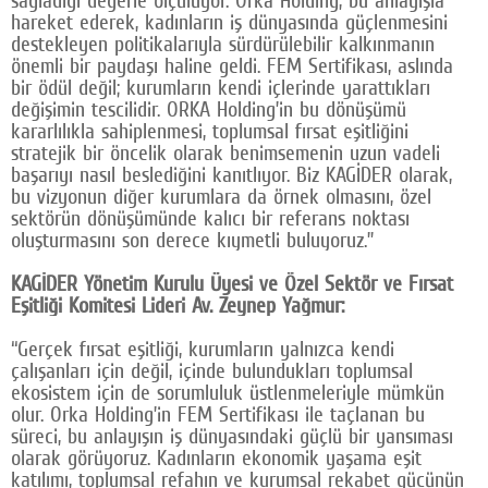
hareket ederek, kadınların iş dünyasında güçlenmesini
destekleyen politikalarıyla sürdürülebilir kalkınmanın
önemli bir paydaşı haline geldi. FEM Sertifikası, aslında
bir ödül değil; kurumların kendi içlerinde yarattıkları
değişimin tescilidir. ORKA Holding’in bu dönüşümü
kararlılıkla sahiplenmesi, toplumsal fırsat eşitliğini
stratejik bir öncelik olarak benimsemenin uzun vadeli
başarıyı nasıl beslediğini kanıtlıyor. Biz KAGİDER olarak,
bu vizyonun diğer kurumlara da örnek olmasını, özel
sektörün dönüşümünde kalıcı bir referans noktası
oluşturmasını son derece kıymetli buluyoruz.”
KAGİDER Yönetim Kurulu Üyesi ve Özel Sektör ve Fırsat
Eşitliği Komitesi Lideri Av. Zeynep Yağmur:
“Gerçek fırsat eşitliği, kurumların yalnızca kendi
çalışanları için değil, içinde bulundukları toplumsal
ekosistem için de sorumluluk üstlenmeleriyle mümkün
olur. Orka Holding’in FEM Sertifikası ile taçlanan bu
süreci, bu anlayışın iş dünyasındaki güçlü bir yansıması
olarak görüyoruz. Kadınların ekonomik yaşama eşit
katılımı, toplumsal refahın ve kurumsal rekabet gücünün