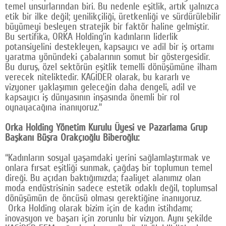
temel unsurlarından biri. Bu nedenle eşitlik, artık yalnızca
etik bir ilke değil; yenilikçiliği, üretkenliği ve sürdürülebilir
büyümeyi besleyen stratejik bir faktör haline gelmiştir.
Bu sertifika, ORKA Holding’in kadınların liderlik
potansiyelini destekleyen, kapsayıcı ve adil bir iş ortamı
yaratma yönündeki çabalarının somut bir göstergesidir.
Bu duruş, özel sektörün eşitlik temelli dönüşümüne ilham
verecek niteliktedir. KAGİDER olarak, bu kararlı ve
vizyoner yaklaşımın geleceğin daha dengeli, adil ve
kapsayıcı iş dünyasının inşasında önemli bir rol
oynayacağına inanıyoruz.”
Orka Holding Yönetim Kurulu Üyesi ve Pazarlama Grup
Başkanı Büşra Orakçıoğlu Biberoğlu:
“Kadınların sosyal yaşamdaki yerini sağlamlaştırmak ve
onlara fırsat eşitliği sunmak, çağdaş bir toplumun temel
direği. Bu açıdan baktığımızda; faaliyet alanımız olan
moda endüstrisinin sadece estetik odaklı değil, toplumsal
dönüşümün de öncüsü olması gerektiğine inanıyoruz.
Orka Holding olarak bizim için de kadın istihdamı;
inovasyon ve başarı için zorunlu bir vizyon. Aynı şekilde