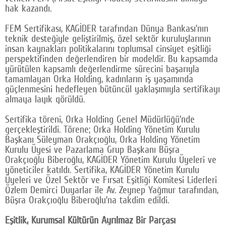
hak kazandı.
Google Plus
FEM Sertifikası, KAGİDER tarafından Dünya Bankası’nın
© 2026 TÜM HAKLARI SAKLIDIR
teknik desteğiyle geliştirilmiş, özel sektör kuruluşlarının
insan kaynakları politikalarını toplumsal cinsiyet eşitliği
perspektifinden değerlendiren bir modeldir. Bu kapsamda
yürütülen kapsamlı değerlendirme sürecini başarıyla
tamamlayan Orka Holding, kadınların iş yaşamında
güçlenmesini hedefleyen bütüncül yaklaşımıyla sertifikayı
almaya layık görüldü.
Sertifika töreni, Orka Holding Genel Müdürlüğü’nde
gerçekleştirildi. Törene; Orka Holding Yönetim Kurulu
Başkanı Süleyman Orakçıoğlu, Orka Holding Yönetim
Kurulu Üyesi ve Pazarlama Grup Başkanı Büşra
Orakçıoğlu Biberoğlu, KAGİDER Yönetim Kurulu Üyeleri ve
yöneticiler katıldı. Sertifika, KAGİDER Yönetim Kurulu
Üyeleri ve Özel Sektör ve Fırsat Eşitliği Komitesi Liderleri
Özlem Demirci Duyarlar ile Av. Zeynep Yağmur tarafından,
Büşra Orakçıoğlu Biberoğlu’na takdim edildi.
Eşitlik, Kurumsal Kültürün Ayrılmaz Bir Parçası