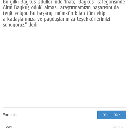
Bu yılki Baykuş Ödülleri'nde ‘İnatçı Baykuş' kategorisinde
Altın Baykuş ödülü alması, araştırmamızın başarısını da
teyit ediyor. Bu başarıyı mümkün kılan tüm ekip
arkadaşlarımıza ve paydaşlarımıza teşekkürlerimizi
sunuyoruz.” dedi.
Yorumlar
Yorum Yaz
İsim:
(gerekli)