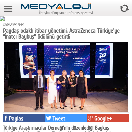
10 Ağustos 2026 19:19:26
İletişim dünyasının referans gazetesi
Anasayfa
12.09.2025 15:35
Foto Galeri
Paydaş odaklı itibar yönetimi, AstraZeneca Türkiye'ye
“İnatçı Baykuş” ödülünü getirdi
Video Galeri
Gazeteler
Medya
Reyting-tiraj
Teknoloji
Televizyon
Dünya
Paylaş
Tweet
Google+
Pr
Türkiye Araştırmacılar Derneği'nin düzenlediği Baykuş