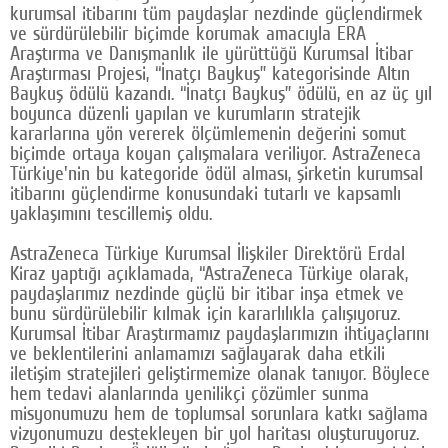
kurumsal itibarını tüm paydaşlar nezdinde güçlendirmek
Google Plus
ve sürdürülebilir biçimde korumak amacıyla ERA
Araştırma ve Danışmanlık ile yürüttüğü Kurumsal İtibar
© 2026 TÜM HAKLARI SAKLIDIR
Araştırması Projesi, “İnatçı Baykuş” kategorisinde Altın
Baykuş ödülü kazandı. “İnatçı Baykuş” ödülü, en az üç yıl
boyunca düzenli yapılan ve kurumların stratejik
kararlarına yön vererek ölçümlemenin değerini somut
biçimde ortaya koyan çalışmalara veriliyor. AstraZeneca
Türkiye'nin bu kategoride ödül alması, şirketin kurumsal
itibarını güçlendirme konusundaki tutarlı ve kapsamlı
yaklaşımını tescillemiş oldu.
AstraZeneca Türkiye Kurumsal İlişkiler Direktörü Erdal
Kiraz yaptığı açıklamada, “AstraZeneca Türkiye olarak,
paydaşlarımız nezdinde güçlü bir itibar inşa etmek ve
bunu sürdürülebilir kılmak için kararlılıkla çalışıyoruz.
Kurumsal İtibar Araştırmamız paydaşlarımızın ihtiyaçlarını
ve beklentilerini anlamamızı sağlayarak daha etkili
iletişim stratejileri geliştirmemize olanak tanıyor. Böylece
hem tedavi alanlarında yenilikçi çözümler sunma
misyonumuzu hem de toplumsal sorunlara katkı sağlama
vizyonumuzu destekleyen bir yol haritası oluşturuyoruz.