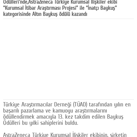
Ödülleri'nde,AstraZeneca Türkiye Kurumsal İlişkiler ekibi
Facebook
“Kurumsal İtibar Araştırması Projesi” ile “İnatçı Baykuş”
kategorisinde Altın Baykuş ödülü kazandı
Diziler
Karikatür
Youtube
Polemik
Reklam
Yazarlar
Künye
Türkiye Araştırmacılar Derneği (TÜAD) tarafından yılın en
SOSYAL MEDYA
başarılı pazarlama ve kamuoyu araştırmalarını
ödüllendirmek amacıyla 13. kez takdim edilen Baykuş
Facebook
Ödülleri bu yılki sahiplerini buldu.
Twitter
AstraZeneca Türkiye Kurumsal İlişkiler ekibinin, şirketin