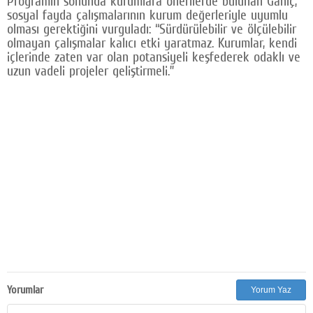
Programın sonunda kurumlara önerilerde bulunan Ganiç,
sosyal fayda çalışmalarının kurum değerleriyle uyumlu
olması gerektiğini vurguladı: “Sürdürülebilir ve ölçülebilir
olmayan çalışmalar kalıcı etki yaratmaz. Kurumlar, kendi
içlerinde zaten var olan potansiyeli keşfederek odaklı ve
uzun vadeli projeler geliştirmeli.”
Yorumlar
Yorum Yaz