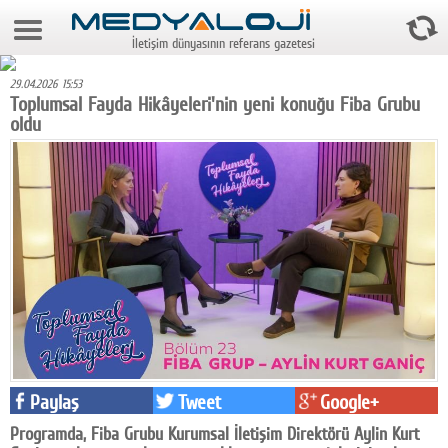
8 Ağustos 2026 16:20:05
İletişim dünyasının referans gazetesi
Anasayfa
29.04.2026 15:53
Foto Galeri
Toplumsal Fayda Hikâyeleri'nin yeni konuğu Fiba Grubu
oldu
Video Galeri
Gazeteler
Medya
Reyting-tiraj
Teknoloji
Televizyon
Dünya
Paylaş
Tweet
Google+
Pr
Programda, Fiba Grubu Kurumsal İletişim Direktörü Aylin Kurt