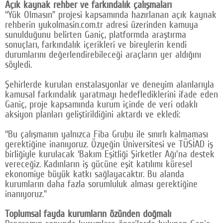
Açık kaynak rehber ve farkındalık çalışmaları
“Yük Olmasın” projesi kapsamında hazırlanan açık kaynak
rehberin yukolmasin.com.tr adresi üzerinden kamuya
sunulduğunu belirten Ganiç, platformda araştırma
sonuçları, farkındalık içerikleri ve bireylerin kendi
durumlarını değerlendirebileceği araçların yer aldığını
söyledi.
Şehirlerde kurulan enstalasyonlar ve deneyim alanlarıyla
kamusal farkındalık yaratmayı hedeflediklerini ifade eden
Ganiç, proje kapsamında kurum içinde de veri odaklı
aksiyon planları geliştirildiğini aktardı ve ekledi:
“Bu çalışmanın yalnızca Fiba Grubu ile sınırlı kalmaması
gerektiğine inanıyoruz. Özyeğin Üniversitesi ve TÜSİAD iş
birliğiyle kurulacak ‘Bakım Eşitliği Şirketler Ağı'na destek
vereceğiz. Kadınların iş gücüne eşit katılımı küresel
ekonomiye büyük katkı sağlayacaktır. Bu alanda
kurumların daha fazla sorumluluk alması gerektiğine
inanıyoruz.”
Toplumsal fayda kurumların özünden doğmalı