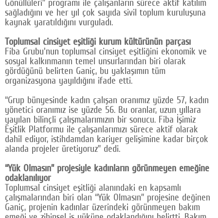
Gönüllüleri” programı ile çalışanların sürece aktif katılım
sağladığını ve her yıl çok sayıda sivil toplum kuruluşuna
kaynak yaratıldığını vurguladı.
Toplumsal cinsiyet eşitliği kurum kültürünün parçası
Fiba Grubu'nun toplumsal cinsiyet eşitliğini ekonomik ve
sosyal kalkınmanın temel unsurlarından biri olarak
gördüğünü belirten Ganiç, bu yaklaşımın tüm
organizasyona yayıldığını ifade etti.
“Grup bünyesinde kadın çalışan oranımız yüzde 57, kadın
yönetici oranımız ise yüzde 56. Bu oranlar, uzun yıllara
yayılan bilinçli çalışmalarımızın bir sonucu. Fiba İşimiz
Eşitlik Platformu ile çalışanlarımızı sürece aktif olarak
dahil ediyor, istihdamdan kariyer gelişimine kadar birçok
alanda projeler üretiyoruz” dedi.
“Yük Olmasın” projesiyle kadınların görünmeyen emeğine
odaklanılıyor
Toplumsal cinsiyet eşitliği alanındaki en kapsamlı
çalışmalarından biri olan “Yük Olmasın” projesine değinen
Ganiç, projenin kadınlar üzerindeki görünmeyen bakım
emeği ve zihinsel iş yüküne odaklandığını belirtti. Bakım