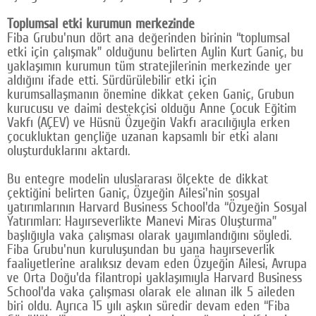
Google Plus
Toplumsal etki kurumun merkezinde
Fiba Grubu'nun dört ana değerinden birinin “toplumsal
© 2026 TÜM HAKLARI SAKLIDIR
etki için çalışmak” olduğunu belirten Aylin Kurt Ganiç, bu
yaklaşımın kurumun tüm stratejilerinin merkezinde yer
aldığını ifade etti. Sürdürülebilir etki için
kurumsallaşmanın önemine dikkat çeken Ganiç, Grubun
kurucusu ve daimi destekçisi olduğu Anne Çocuk Eğitim
Vakfı (AÇEV) ve Hüsnü Özyeğin Vakfı aracılığıyla erken
çocukluktan gençliğe uzanan kapsamlı bir etki alanı
oluşturduklarını aktardı.
Bu entegre modelin uluslararası ölçekte de dikkat
çektiğini belirten Ganiç, Özyeğin Ailesi'nin sosyal
yatırımlarının Harvard Business School'da “Özyeğin Sosyal
Yatırımları: Hayırseverlikte Manevi Miras Oluşturma”
başlığıyla vaka çalışması olarak yayımlandığını söyledi.
Fiba Grubu'nun kuruluşundan bu yana hayırseverlik
faaliyetlerine aralıksız devam eden Özyeğin Ailesi, Avrupa
ve Orta Doğu'da filantropi yaklaşımıyla Harvard Business
School'da vaka çalışması olarak ele alınan ilk 5 aileden
biri oldu. Ayrıca 15 yılı aşkın süredir devam eden “Fiba