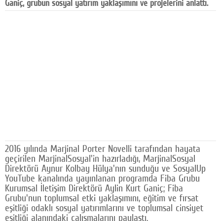
Ganiç, grubun sosyal yatırım yaklaşımını ve projelerini anlattı.
Facebook
Diziler
Karikatür
Youtube
Polemik
Reklam
Yazarlar
2016 yılında Marjinal Porter Novelli tarafından hayata
Künye
geçirilen MarjinalSosyal'in hazırladığı, MarjinalSosyal
Direktörü Aynur Kolbay Hülya'nın sunduğu ve SosyalUp
SOSYAL MEDYA
YouTube kanalında yayınlanan programda Fiba Grubu
Kurumsal İletişim Direktörü Aylin Kurt Ganiç; Fiba
Facebook
Grubu'nun toplumsal etki yaklaşımını, eğitim ve fırsat
eşitliği odaklı sosyal yatırımlarını ve toplumsal cinsiyet
Twitter
eşitliği alanındaki çalışmalarını paylaştı.