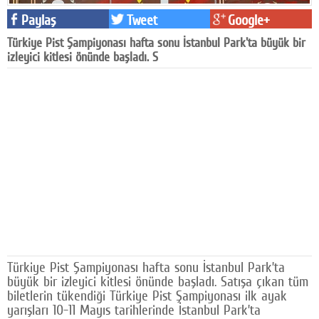
Facebook
Paylaş
Tweet
Google+
Türkiye Pist Şampiyonası hafta sonu İstanbul Park'ta büyük bir
Diziler
izleyici kitlesi önünde başladı. S
Karikatür
Youtube
Polemik
Reklam
Yazarlar
Künye
SOSYAL MEDYA
Türkiye Pist Şampiyonası hafta sonu İstanbul Park’ta
Facebook
büyük bir izleyici kitlesi önünde başladı. Satışa çıkan tüm
biletlerin tükendiği Türkiye Pist Şampiyonası ilk ayak
Twitter
yarışları 10-11 Mayıs tarihlerinde İstanbul Park’ta