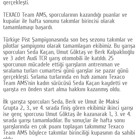
gerçekleşti.
Google Plus
TEXACO Team AMS, sporcularının kazandığı puanlar ve
kupalar ile hafta sonunu takımlar birincisi olarak
© 2026 TÜM HAKLARI SAKLIDIR
tamamlamayı başardı.
Türkiye Pist Şampiyonasında son beş sezonu takımlar ve
pilotlar şampiyonu olarak tamamlayan ekibimiz. Bu yarışa
sporcuları Seda Kaçan, Umut Göktaş ve Berk Kalpaklıoğlu
ve 3 adet Audi TCR yarış otomobili ile katıldı. 25
sporcunun mücadele ettiği yarışların antrenman ve
sıralama turları cumartesi günü yarışlar ise pazar günü
gerçekleşti. Sırlama turlarında en hızlı zamanı Texaco
Team AMS’nin kadın sürücüsü Seda Kaçan kaydetti ve
yarışta en önden start alma hakkını kazanmış oldu.
İlk yarışta sporcuları Seda, Berk ve Umut ile Maksi
Grupta 2., 3., ve 4. sırada finiş gören ekibimiz ikinci yarışı
ise genç sporcusu Umut Göktaş ile kazanarak 1., 3. ve 4.
sırada yarışı tamamladılar. Bu sonuçlar ile hafta sonu
yarışlarında en çok puanı toplayan takımımız Texaco
Team AMS böylece takımlar birinciliği kupasının da sahibi
oldu.