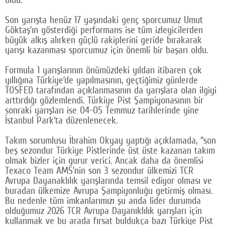
Son yarışta henüz 17 yaşındaki genç sporcumuz Umut
Göktaş’ın gösterdiği performans ise tüm izleyicilerden
büyük alkış alırken güçlü rakiplerini geride bırakarak
yarışı kazanması sporcumuz için önemli bir başarı oldu.
Formula 1 yarışlarının önümüzdeki yıldan itibaren çok
yıllığına Türkiye’de yapılmasının, geçtiğimiz günlerde
TOSFED tarafından açıklanmasının da yarışlara olan ilgiyi
arttırdığı gözlemlendi. Türkiye Pist Şampiyonasının bir
sonraki yarışları ise 04-05 Temmuz tarihlerinde yine
İstanbul Park’ta düzenlenecek.
Takım sorumlusu İbrahim Okyay yaptığı açıklamada, ‘’son
beş sezondur Türkiye Pistlerinde üst üste kazanan takım
olmak bizler için gurur verici. Ancak daha da önemlisi
Texaco Team AMS’nin son 3 sezondur ülkemizi TCR
Avrupa Dayanaklılık yarışlarında temsil ediyor olması ve
buradan ülkemize Avrupa Şampiyonluğu getirmiş olması.
Bu nedenle tüm imkanlarımızı şu anda lider durumda
olduğumuz 2026 TCR Avrupa Dayanıklılık yarışları için
kullanmak ve bu arada fırsat buldukça bazı Türkiye Pist