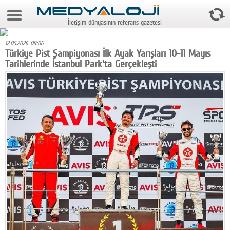
6 Ağustos 2026 8:31:58
İletişim dünyasının referans gazetesi
Anasayfa
12.05.2026 09:06
Foto Galeri
Türkiye Pist Şampiyonası İlk Ayak Yarışları 10-11 Mayıs
Tarihlerinde İstanbul Park'ta Gerçekleşti
Video Galeri
Gazeteler
Medya
Reyting-tiraj
Teknoloji
Televizyon
Dünya
Pr