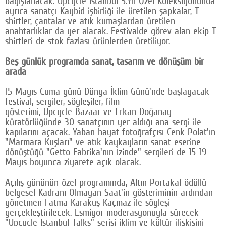
bağışlanacak. Upcycle Istanbul 5.Yıl Özel Koleksiyonunda
ayrıca sanatçı Kaybid işbirliği ile üretilen şapkalar, T-
shirtler, çantalar ve atık kumaşlardan üretilen
anahtarlıklar da yer alacak. Festivalde görev alan ekip T-
shirtleri de stok fazlası ürünlerden üretiliyor.
Beş günlük programda sanat, tasarım ve dönüşüm bir
arada
15 Mayıs Cuma günü Dünya İklim Günü'nde başlayacak
festival, sergiler, söyleşiler, film
gösterimi, Upcycle Bazaar ve Erkan Doğanay
küratörlüğünde 30 sanatçının yer aldığı ana sergi ile
kapılarını açacak. Yaban hayat fotoğrafçısı Cenk Polat'ın
"Marmara Kuşları" ve atık kaykayların sanat eserine
dönüştüğü "Getto Fabrika'nın İzinde" sergileri de 15-19
Mayıs boyunca ziyarete açık olacak.
Açılış gününün özel programında, Altın Portakal ödüllü
belgesel Kadranı Olmayan Saat'in gösteriminin ardından
yönetmen Fatma Karakuş Kaçmaz ile söyleşi
gerçekleştirilecek. Esmiyor moderasyonuyla sürecek
"Upcycle Istanbul Talks" serisi iklim ve kültür ilişkisini