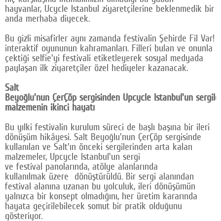
hayvanlar, Ucycle Istanbul ziyaretçilerine beklenmedik bir
anda merhaba diyecek.
Bu gizli misafirler aynı zamanda festivalin Şehirde Fil Var!
interaktif oyununun kahramanları. Filleri bulan ve onunla
çektiği selfie'yi festivali etiketleyerek sosyal medyada
paylaşan ilk ziyaretçiler özel hediyeler kazanacak.
Salt
Beyoğlu'nun ÇerÇöp sergisinden Upcycle Istanbul'un sergiler
malzemenin ikinci hayatı
Bu yılki festivalin kurulum süreci de başlı başına bir ileri
dönüşüm hikâyesi. Salt Beyoğlu'nun ÇerÇöp sergisinde
kullanılan ve Salt'ın önceki sergilerinden arta kalan
malzemeler, Upcycle Istanbul'un sergi
ve festival panolarında, atölye alanlarında
kullanılmak üzere dönüştürüldü. Bir sergi alanından
festival alanına uzanan bu yolculuk, ileri dönüşümün
yalnızca bir konsept olmadığını, her üretim kararında
hayata geçirilebilecek somut bir pratik olduğunu
gösteriyor.