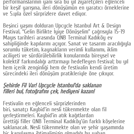
performanslarının yanı sıra bu yıl ziyaretçileri eğlenceli
bir keşif yarışına, ileri dönüşümün en yaratıcı örneklerine
Google Plus
ve 5.yıla özel sürprizlere davet ediyor.
© 2026 TÜM HAKLARI SAKLIDIR
Beşinci yaşını dolduran Upcycle Istanbul Art & Design
Festival, “Gelin Birlikte İyiye Dönüşelim” çağrısıyla 15-19
Mayıs tarihleri arasında QNB Terminal Kadıköy ev
sahipliğinde kapılarını açıyor. Sanat ve tasarım aracılığıyla
sorumlu tüketim, kaynakların verimli kullanımı, iklim
aciliyeti ve sürdürülebilirlik konularında bireysel ve
kolektif farkındalığı arttırmayı hedefleyen festival; bu yıl
hem içerik zenginliği hem de festivalin kendi üretim
sürecindeki ileri dönüşüm pratikleriyle öne çıkıyor.
Şehirde Fil Var! Upcycle Istanbul'da saklanan
filleri bul, fotoğrafını çek, hediyeni kazan!
Festivalin en eğlenceli sürprizlerinden
biri, sanatçı Kaybid'in nesli tükenmekte olan fil
yerleştirmeleri. Kaybid'in atık kağıtlardan
ürettiği filler QNB Terminal Kadıköy'ün farklı köşelerine
saklanacak. Nesli tükenmekte olan ve şehir yaşamında
hiç karşılaşma ihtimalimizin olmadığı bu yaban