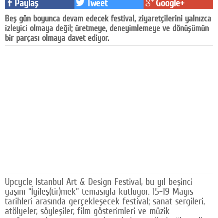
Paylaş
Tweet
Google+
Facebook
Beş gün boyunca devam edecek festival, ziyaretçilerini yalnızca
izleyici olmaya değil; üretmeye, deneyimlemeye ve dönüşümün
Diziler
bir parçası olmaya davet ediyor.
Karikatür
Youtube
Polemik
Reklam
Yazarlar
Künye
SOSYAL MEDYA
Upcycle Istanbul Art & Design Festival, bu yıl beşinci
Facebook
yaşını “İyileş(tir)mek” temasıyla kutluyor. 15-19 Mayıs
tarihleri arasında gerçekleşecek festival; sanat sergileri,
atölyeler, söyleşiler, film gösterimleri ve müzik
Twitter