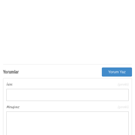
Yorumlar
Yorum Yaz
İsim:
(gerekli)
Mesajınız:
(gerekli)