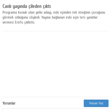
Facebook
Canlı yayında çileden çıktı
Programa konuk olan gelin adayı, eski eşinden tek isteğinin çocuğunu
Diziler
görmek olduğunu söyledi. Yayına bağlanan eski eşin ters yanıtlar
vermesi Erol'u çıldırttı.
Karikatür
Youtube
Polemik
Reklam
Yazarlar
Künye
SOSYAL MEDYA
Facebook
Yorumlar
Yorum Yaz
Twitter