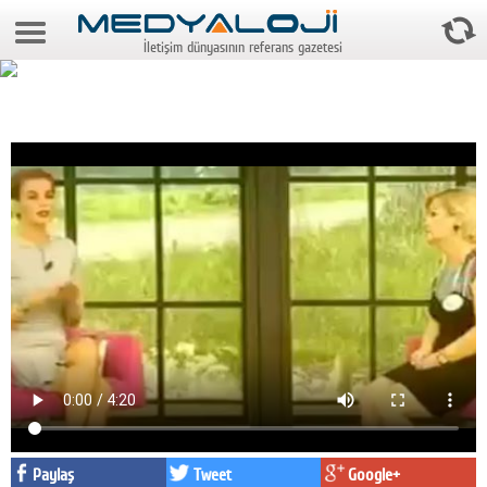
7 Ağustos 2026 8:09:17
İletişim dünyasının referans gazetesi
Anasayfa
Foto Galeri
Video Galeri
Gazeteler
Medya
Reyting-tiraj
Teknoloji
Televizyon
Dünya
Pr
Paylaş
Tweet
Google+