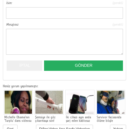
İsim:
(gerekli)
Google Plus
© 2026 TÜM HAKLARI SAKLIDIR
Mesajınız:
(gerekli)
Henüz yorum yapılmamıştır.
Michelle Obama'nın
Şemsiye ile göz
İki cihazı aynı anda
Survivor faciasında
K
'Turplu' dans videosu
çıkarmaya son!
şarj eden kablosuz
ölüme böyle
T
şarj cihazı
gitmişler
r
Geri
Diğer Video Ana Sayfa Videoları
Yukarı