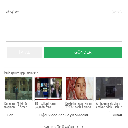
Google Plus
Mesajınız:
(gerekli)
© 2026 TÜM HAKLARI SAKLIDIR
Henüz yorum yapılmamıştır.
Karadayı 76.bölüm
TRT spikeri canlı
Devletin resmi kanalı
Al Jazeera ekibinin
C
fragman - 3.Sezon
yayında fena
TRT'de canlı bomba
oteline silahlı saldırı
a
yakalandı
propagandası
yapıldı. TRT Belgesel,
Geri
Diğer Video Ana Sayfa Videoları
Yukarı
kanalında skandal
görüntülere yer
verdi.
WEB SÜRÜMÜNE GEÇ