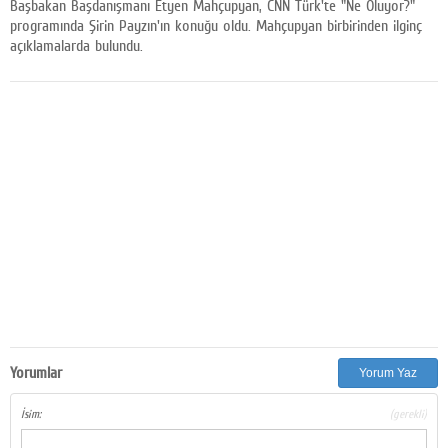
Başbakan Başdanışmanı Etyen Mahçupyan, CNN Türk'te "Ne Oluyor?"
Facebook
programında Şirin Payzın'ın konuğu oldu. Mahçupyan birbirinden ilginç
açıklamalarda bulundu.
Diziler
Karikatür
Youtube
Polemik
Reklam
Yazarlar
Künye
SOSYAL MEDYA
Yorumlar
Yorum Yaz
Facebook
İsim:
(gerekli)
Twitter