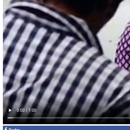
Facebook
Diziler
Karikatür
Youtube
Polemik
Reklam
Yazarlar
Künye
SOSYAL MEDYA
Facebook
Twitter