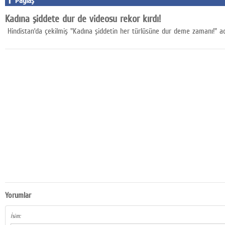
Paylaş
Google Plus
Kadına şiddete dur de videosu rekor kırdı!
Hindistan’da çekilmiş "Kadına şiddetin her türlüsüne dur deme zamanı!" adlı
© 2026 TÜM HAKLARI SAKLIDIR
Yorumlar
İsim: