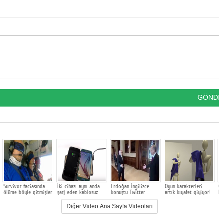
Survivor faciasında
İki cihazı aynı anda
Erdoğan İngilizce
Oyun karakterleri
ölüme böyle gitmişler
şarj eden kablosuz
konuştu Twitter
artık kıyafet giyiyor!
şarj cihazı
yıkıldı...
Diğer Video Ana Sayfa Videoları