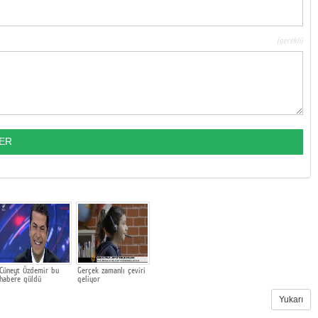
(gerekli)
Cüneyt Özdemir bu
Gerçek zamanlı çeviri
habere güldü
geliyor
Yukarı