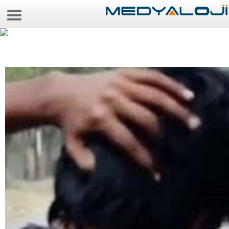
5 Ağustos 2026 23:27:43
Anasayfa
Foto Galeri
Video Galeri
Gazeteler
Medya
Reyting-tiraj
Teknoloji
Televizyon
Dünya
Pr