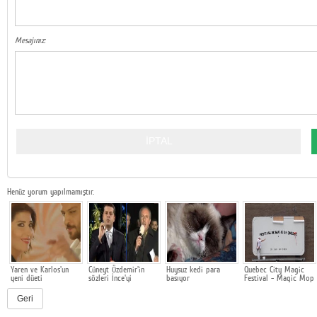
Mesajınız:
Henüz yorum yapılmamıştır.
Yaren ve Karlos'un
Cüneyt Özdemir'in
Huysuz kedi para
Quebec City Magic
yeni düeti
sözleri İnce'yi
basıyor
Festival - Magic Mop
kızdırdı!
Geri