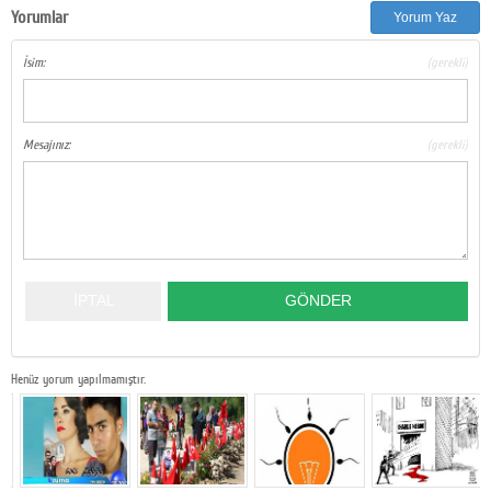
Yorumlar
Yorum Yaz
Google Plus
İsim:
(gerekli)
© 2026 TÜM HAKLARI SAKLIDIR
Mesajınız:
(gerekli)
Henüz yorum yapılmamıştır.