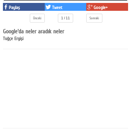
Facebook
Paylaş
Tweet
Google+
Önceki
1 / 11
Sonraki
Diziler
Google'da neler aradık neler
Karikatür
Tuğçe Ergişi
Youtube
Polemik
Reklam
Yazarlar
Künye
SOSYAL MEDYA
Facebook
Twitter