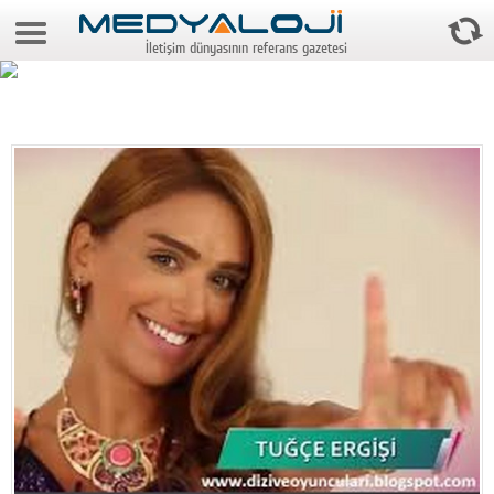
7 Ağustos 2026 23:35:01
İletişim dünyasının referans gazetesi
Anasayfa
Foto Galeri
Video Galeri
Gazeteler
Medya
Reyting-tiraj
Teknoloji
Televizyon
Dünya
Pr