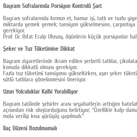
Bayram Sofralarında Porsiyon Kontrolü Şart
Bayram sofralarında kırmızı et, hamur işi, tatlı ve tuzlu yi
miktarda yemek yemek; tansiyon yükselmesine, çarpıntıya ve 
gerekiyor.
Prof. Dr. Rıfat Eralp Ulusoy, öğünlerin küçük porsiyonlar ha
Şeker ve Tuz Tüketimine Dikkat
Bayram ziyaretlerinde ikram edilen şerbetli tatlılar, çikolat
konuda dikkatli olması gerekiyor.
Fazla tuz tüketimi tansiyonu yükseltirken, aşırı şeker tüket
sütlü tatlılara yönelinmesini öneriyor.
Uzun Yolculuklar Kalbi Yorabiliyor
Bayram tatilinde şehirler arası seyahatlerin arttığını hatır
açısından risk oluşturduğunu belirtiyor; “Özellikle kalp-dam
mola verilip kısa yürüyüş yapılmalı.”
İlaç Düzeni Bozulmamalı