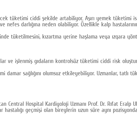
yecek tüketimi ciddi şekilde artabiliyor. Aşırı yemek tüketimi
nefes darlığına neden olabiliyor. Özellikle kalp hastalarını
linde tüketilmesini, kızartma yerine haşlama veya ızgara yönt
alar ve işlenmiş gıdaların kontrolsüz tüketimi ciddi risk oluştu
imi damar sağlığını olumsuz etkileyebiliyor. Uzmanlar, tatlı 
latan Central Hospital Kardiyoloji Uzmanı Prof. Dr. Rıfat Eralp
ar hastalığı geçmişi olan bireylerin uzun süre aynı pozisyond