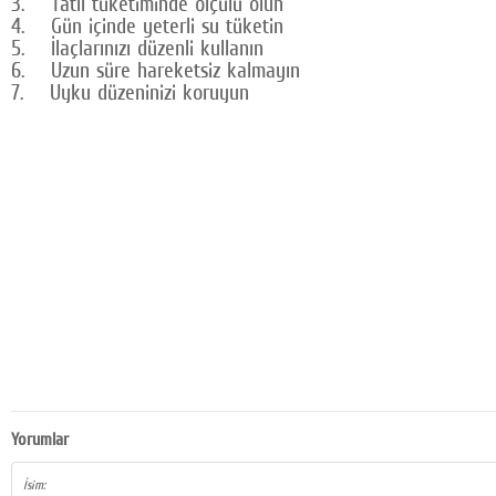
3. Tatlı tüketiminde ölçülü olun
4. Gün içinde yeterli su tüketin
5. İlaçlarınızı düzenli kullanın
6. Uzun süre hareketsiz kalmayın
7. Uyku düzeninizi koruyun
Yorumlar
İsim: