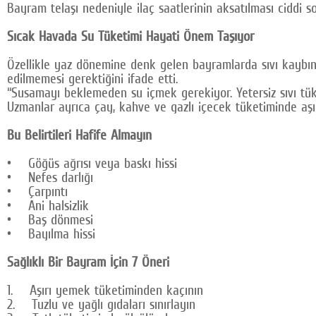
Bayram telaşı nedeniyle ilaç saatlerinin aksatılması ciddi s
Sıcak Havada Su Tüketimi Hayati Önem Taşıyor
Özellikle yaz dönemine denk gelen bayramlarda sıvı kaybının 
edilmemesi gerektiğini ifade etti.
“Susamayı beklemeden su içmek gerekiyor. Yetersiz sıvı tüke
Uzmanlar ayrıca çay, kahve ve gazlı içecek tüketiminde aşı
Bu Belirtileri Hafife Almayın
• Göğüs ağrısı veya baskı hissi
• Nefes darlığı
• Çarpıntı
• Ani halsizlik
• Baş dönmesi
• Bayılma hissi
Sağlıklı Bir Bayram İçin 7 Öneri
1. Aşırı yemek tüketiminden kaçının
2. Tuzlu ve yağlı gıdaları sınırlayın