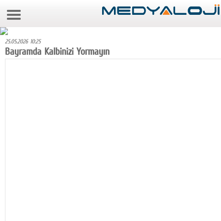
8 Ağustos 2026 10:37:40
Anasayfa
25.05.2026 10:25
Foto Galeri
Bayramda Kalbinizi Yormayın
Video Galeri
Gazeteler
Medya
Reyting-tiraj
Teknoloji
Televizyon
Dünya
Pr