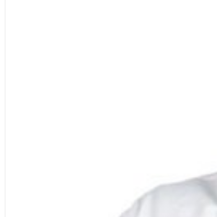
Facebook
Diziler
Karikatür
Youtube
Polemik
Reklam
Yazarlar
Künye
SOSYAL MEDYA
Facebook
Twitter