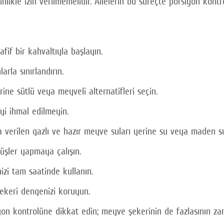
ikle izin verilmemelidir. Ailelerin bu süreçte porsiyon kont
if bir kahvaltıyla başlayın.
rla sınırlandırın.
ine sütlü veya meyveli alternatifleri seçin.
yi ihmal edilmeyin.
 verilen gazlı ve hazır meyve suları yerine su veya maden su
şler yapmaya çalışın.
izi tam saatinde kullanın.
keri dengenizi koruyun.
kontrolüne dikkat edin; meyve şekerinin de fazlasının zar