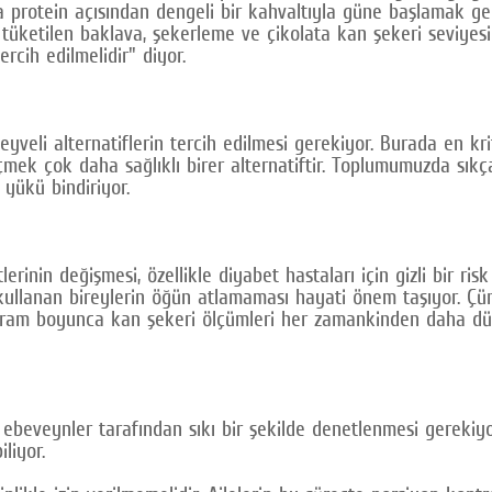
protein açısından dengeli bir kahvaltıyla güne başlamak gerek
a tüketilen baklava, şekerleme ve çikolata kan şekeri seviyesi
cih edilmelidir" diyor.
eyveli alternatiflerin tercih edilmesi gerekiyor. Burada en k
eçmek çok daha sağlıklı birer alternatiftir. Toplumumuzda sık
yükü bindiriyor.
rinin değişmesi, özellikle diyabet hastaları için gizli bir risk
 kullanan bireylerin öğün atlamaması hayati önem taşıyor. Çün
yram boyunca kan şekeri ölçümleri her zamankinden daha düze
ebeveynler tarafından sıkı bir şekilde denetlenmesi gerekiyo
liyor.