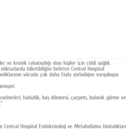
r ve kronik rahatsızlığı olan kişiler için ciddi sağlık
iktarlarda tüketildiğini belirten Central Hospital
anlıklarının vücudu çok daha fazla zorladığını vurguluyor.
lunuyor:
selmeleri; halsizlik, baş dönmesi, çarpıntı, bulanık görme ve
."
n Central Hospital Endokrinoloji ve Metabolizma Hastalıkları