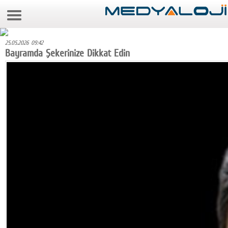
6 Ağustos 2026 19:02:47
Anasayfa
25.05.2026 09:42
Foto Galeri
Bayramda Şekerinize Dikkat Edin
Video Galeri
Gazeteler
Medya
Reyting-tiraj
Teknoloji
Televizyon
Dünya
Pr