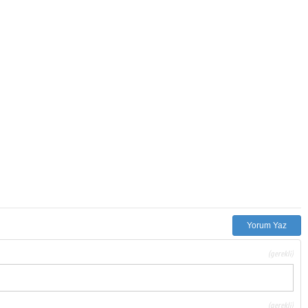
Yorum Yaz
(gerekli)
(gerekli)