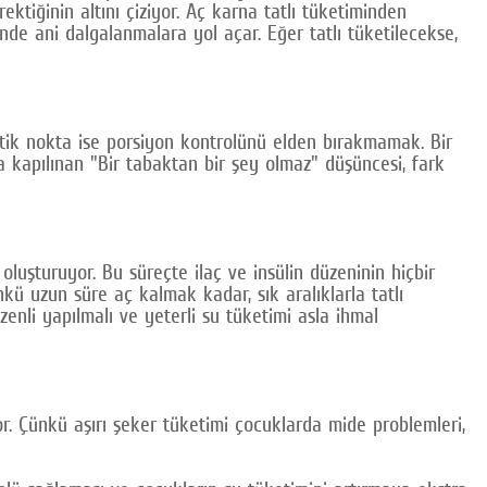
tiğinin altını çiziyor. Aç karna tatlı tüketiminden
nde ani dalgalanmalara yol açar. Eğer tatlı tüketilecekse,
ritik nokta ise porsiyon kontrolünü elden bırakmamak. Bir
ça kapılınan "Bir tabaktan bir şey olmaz" düşüncesi, fark
 oluşturuyor. Bu süreçte ilaç ve insülin düzeninin hiçbir
kü uzun süre aç kalmak kadar, sık aralıklarla tatlı
nli yapılmalı ve yeterli su tüketimi asla ihmal
r. Çünkü aşırı şeker tüketimi çocuklarda mide problemleri,