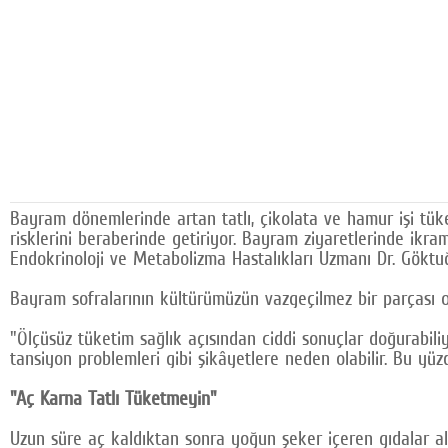
Bayram dönemlerinde artan tatlı, çikolata ve hamur işi tüketim
risklerini beraberinde getiriyor. Bayram ziyaretlerinde ikra
Endokrinoloji ve Metabolizma Hastalıkları Uzmanı Dr. Göktuğ 
Bayram sofralarının kültürümüzün vazgeçilmez bir parçası o
"Ölçüsüz tüketim sağlık açısından ciddi sonuçlar doğurabiliy
tansiyon problemleri gibi şikâyetlere neden olabilir. Bu 
"Aç Karna Tatlı Tüketmeyin"
Uzun süre aç kaldıktan sonra yoğun şeker içeren gıdalar alm