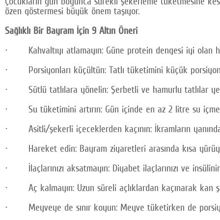
Çocukların gün boyunca sürekli şekerleme tüketmesine kesinl
özen göstermesi büyük önem taşıyor.
Sağlıklı Bir Bayram İçin 9 Altın Öneri
· Kahvaltıyı atlamayın: Güne protein dengesi iyi olan haf
· Porsiyonları küçültün: Tatlı tüketimini küçük porsiyonla
· Sütlü tatlılara yönelin: Şerbetli ve hamurlu tatlılar yer
· Su tüketimini artırın: Gün içinde en az 2 litre su içme
· Asitli/şekerli içeceklerden kaçının: İkramların yanında
· Hareket edin: Bayram ziyaretleri arasında kısa yürüyü
· İlaçlarınızı aksatmayın: Diyabet ilaçlarınızı ve insülinin
· Aç kalmayın: Uzun süreli açlıklardan kaçınarak kan şe
· Meyveye de sınır koyun: Meyve tüketirken de porsiyon 