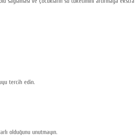
rolü sağlaması ve çocukların su tüketimini artırmaya ekstra
yu tercih edin.
arlı olduğunu unutmayın.