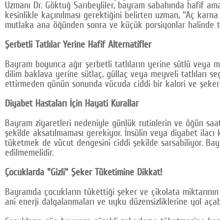
Uzmanı Dr. Göktuğ Sarıbeyliler, bayram sabahında hafif ama 
kesinlikle kaçınılması gerektiğini belirten uzman, "Aç karn
mutlaka ana öğünden sonra ve küçük porsiyonlar halinde ter
Şerbetli Tatlılar Yerine Hafif Alternatifler
Bayram boyunca ağır şerbetli tatlıların yerine sütlü veya m
dilim baklava yerine sütlaç, güllaç veya meyveli tatlıları s
ettirmeden günün sonunda vücuda ciddi bir kalori ve şeker 
Diyabet Hastaları İçin Hayati Kurallar
Bayram ziyaretleri nedeniyle günlük rutinlerin ve öğün saatle
şekilde aksatılmaması gerekiyor. İnsülin veya diyabet ilacı
tüketmek de vücut dengesini ciddi şekilde sarsabiliyor. Ba
edilmemelidir.
Çocuklarda "Gizli" Şeker Tüketimine Dikkat!
Bayramda çocukların tükettiği şeker ve çikolata miktarının 
ani enerji dalgalanmaları ve uyku düzensizliklerine yol açabi