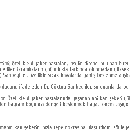
i; özellikle diyabet hastaları, insülin direnci bulunan bireyle
m edilen ikramlıkların çoğunlukla farkında olunmadan yüksek m
Sarıbeyliler, özellikle sıcak havalarda yanlış beslenme alışk
lduğunu ifade eden Dr. Göktuğ Sarıbeyliler, şu uyarılarda bu
or. Özellikle diyabet hastalarında yaşanan ani kan şekeri yük
yüzden bayram boyunca dengeli beslenmek hayati önem taşıyor
anın kan şekerini hızla tepe noktasına ulaştırdığını söyleye