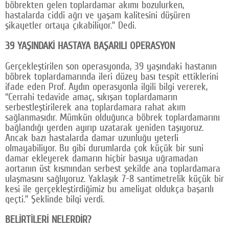
böbrekten gelen toplardamar akımı bozulurken,
hastalarda ciddi ağrı ve yaşam kalitesini düşüren
şikayetler ortaya çıkabiliyor.” Dedi.
39 YAŞINDAKİ HASTAYA BAŞARILI OPERASYON
Gerçekleştirilen son operasyonda, 39 yaşındaki hastanın
böbrek toplardamarında ileri düzey bası tespit ettiklerini
ifade eden Prof. Aydın operasyonla ilgili bilgi vererek,
“Cerrahi tedavide amaç, sıkışan toplardamarın
serbestleştirilerek ana toplardamara rahat akım
sağlanmasıdır. Mümkün olduğunca böbrek toplardamarını
bağlandığı yerden ayırıp uzatarak yeniden taşıyoruz.
Ancak bazı hastalarda damar uzunluğu yeterli
olmayabiliyor. Bu gibi durumlarda çok küçük bir suni
damar ekleyerek damarın hiçbir basıya uğramadan
aortanın üst kısmından serbest şekilde ana toplardamara
ulaşmasını sağlıyoruz. Yaklaşık 7-8 santimetrelik küçük bir
kesi ile gerçekleştirdiğimiz bu ameliyat oldukça başarılı
geçti.” Şeklinde bilgi verdi.
BELİRTİLERİ NELERDİR?