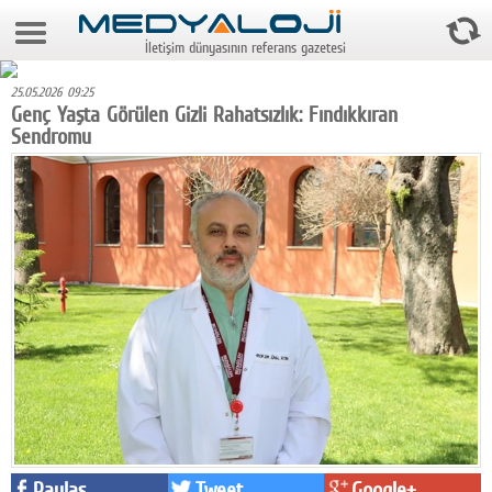
9 Ağustos 2026 3:19:51
İletişim dünyasının referans gazetesi
Anasayfa
25.05.2026 09:25
Foto Galeri
Genç Yaşta Görülen Gizli Rahatsızlık: Fındıkkıran
Sendromu
Video Galeri
Gazeteler
Medya
Reyting-tiraj
Teknoloji
Televizyon
Dünya
Pr
Paylaş
Tweet
Google+