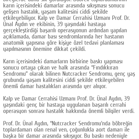
karın içerisindeki damarlar arasında sıkışması sonucu
Google Plus
gelişen hastalık, yaşam kalitesini ciddi şekilde
etkileyebiliyor. Kalp ve Damar Cerrahisi Uzmanı Prof. Dr.
© 2026 TÜM HAKLARI SAKLIDIR
Ünal Aydın ve ekibinin, 39 yaşındaki hastaya
gerçekleştirdiği başarılı operasyonun ardından yapılan
açıklamada, damar bası sendromlarında her hastanın
anatomik yapısına göre kişiye özel tedavi planlaması
yapılmasının önemine dikkat çekildi.
Karın içerisindeki damarların birbirine baskı yapması
sonucu ortaya çıkan ve halk arasında “Fındıkkıran
Sendromu” olarak bilinen Nutcracker Sendromu, genç yaş
grubunda yaşam kalitesini ciddi şekilde etkileyebilen
önemli damar hastalıkları arasında yer alıyor.
Kalp ve Damar Cerrahisi Uzmanı Prof. Dr. Ünal Aydın, 39
yaşındaki genç bir hastaya uygulanan başarılı cerrahi
operasyon sonrası hastalık hakkında önemli bilgiler verdi.
Prof. Dr. Ünal Aydın, “Nutcracker Sendromu’nda böbreğin
toplardamarı olan renal ven, çoğunlukla aort damarı ile
başka bir damar arasında sıkışıyor. Bu baskı nedeniyle