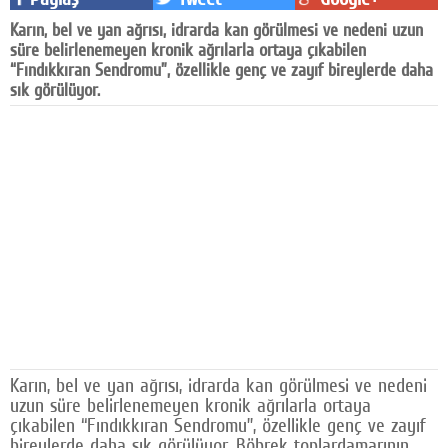
Facebook
Karın, bel ve yan ağrısı, idrarda kan görülmesi ve nedeni uzun
süre belirlenemeyen kronik ağrılarla ortaya çıkabilen
Diziler
“Fındıkkıran Sendromu”, özellikle genç ve zayıf bireylerde daha
sık görülüyor.
Karikatür
Youtube
Polemik
Reklam
Yazarlar
Künye
SOSYAL MEDYA
Karın, bel ve yan ağrısı, idrarda kan görülmesi ve nedeni
Facebook
uzun süre belirlenemeyen kronik ağrılarla ortaya
çıkabilen “Fındıkkıran Sendromu”, özellikle genç ve zayıf
Twitter
bireylerde daha sık görülüyor. Böbrek toplardamarının