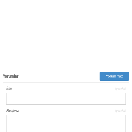
Yorumlar
Yorum Yaz
İsim:
(gerekli)
Mesajınız:
(gerekli)