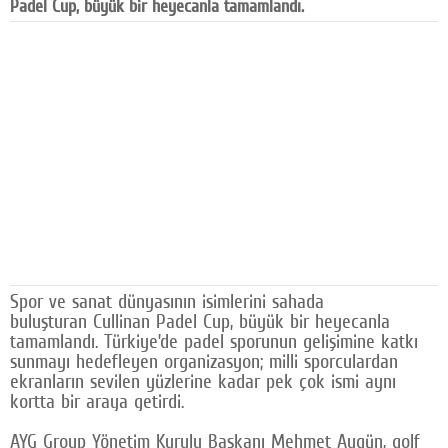
Padel Cup, büyük bir heyecanla tamamlandı.
Facebook
Diziler
Karikatür
Youtube
Polemik
Reklam
Yazarlar
Spor ve sanat dünyasının isimlerini sahada
Künye
buluşturan Cullinan Padel Cup, büyük bir heyecanla
tamamlandı. Türkiye’de padel sporunun gelişimine katkı
SOSYAL MEDYA
sunmayı hedefleyen organizasyon; milli sporculardan
ekranların sevilen yüzlerine kadar pek çok ismi aynı
Facebook
kortta bir araya getirdi.
Twitter
AYG Group Yönetim Kurulu Başkanı Mehmet Aygün, golf