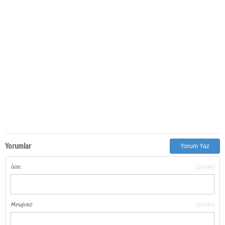
Yorumlar
Yorum Yaz
İsim:
(gerekli)
Mesajınız:
(gerekli)