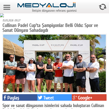
8 Ağustos 2026 14:33:45
İletişim dünyasının referans gazetesi
Anasayfa
15.05.2026 09:27
Foto Galeri
Cullinan Padel Cup'ta Şampiyonlar Belli Oldu: Spor ve
Sanat Dünyası Sahadaydı
Video Galeri
Gazeteler
Medya
Reyting-tiraj
Teknoloji
Televizyon
Dünya
Paylaş
Tweet
Google+
Pr
Spor ve sanat dünyasının isimlerini sahada buluşturan Cullinan