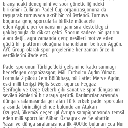
branşındaki deneyimini ve spor yöneticiliğindeki
Google Plus
birikimini Cullinan Padel Cup organizasyonuna da
taşıyarak turnuvada aktif bir rol üstlendi. Turnuva
© 2026 TÜM HAKLARI SAKLIDIR
boyunca genç sporcularla birlikte mücadele
eden Aygün, performansının yanı sıra destekleyici
yaklaşımıyla da dikkat çekti. Sporun sadece bir yatırım
alanı değil, aynı zamanda genç nesilleri motive eden
güçlü bir platform olduğuna inandıklarını belirten Aygün,
AYG Group olarak spor projelerine her zaman öncelik
verdiklerini ifade etti.
Padel sporunun Türkiye'deki gelişimine katkı sunmayı
hedefleyen organizasyon; Milli Futbolcu Aydın Yılmaz,
Formula 2 pilotu Cem Bölükbaşı, milli atlet Merve Aydın,
eski milli tenisçi Melis Sezer, oyuncu Feyyaz
Şerifoğlu ve Özge Özberk gibi sanat ve spor dünyasının
sevilen isimlerini bir araya getirdi. Katılımcılar arasında
dünya sıralamasında yer alan Türk erkek padel sporcuları
arasında birinciliği elinde bulunduran Atakan
Özuysal, ülkemizi geçen yıl Avrupa şampiyonasında temsil
eden milli sporcular Alihan Özbayrak ve Selahattin
Yazar ve dünya sıralamasında ilk 400’de bulunan Eda Nur